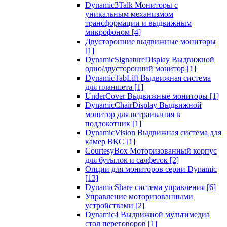
Dynamic3Talk Мониторы с
уникальным механизмом
трансформации и выдвижным
микрофоном
[4]
Двусторонние выдвижные мониторы
[1]
DynamicSignatureDisplay Выдвижной
одно/двусторонний монитор
[1]
DynamicTabLift Выдвижная система
для планшета
[1]
UnderCover Выдвижные мониторы
[1]
DynamicChairDisplay Выдвижной
монитор для встраивания в
подлокотник
[1]
DynamicVision Выдвижная система для
камер ВКС
[1]
CourtesyBox Моторизованный корпус
для бутылок и салфеток
[2]
Опции для мониторов серии Dynamic
[13]
DynamicShare система управления
[6]
Управление моторизованными
устройствами
[2]
Dynamic4 Выдвижной мультимедиа
стол переговоров
[1]