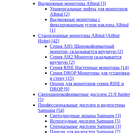
Выдвижные мониторы Albiral
[3]
Универсальные лифты для мониторов
Albiral
[2]
Выдвижные мониторы с
фиксированным углом наклона Albiral
[1]
Стационарные мониторы Albiral (Arthur
Holm)
[42]
Серия AH1 Широкоформатный
монитор, складывается вручную
[2]
Серия AH2 Монитор складывается
вручную
[2]
Серия RISE Настенные мониторы
[14]
Серия DROP Мониторы для установки
в стену
[15]
Опции для мониторов серии RISE и
DROP
[9]
Сверхширокоформатные дисплеи 21:9 Jupiter
[5]
Профессиональные дисплеи и видеостены
Samsung
[54]
Светодиодные экраны Samsung
[3]
Всепогодные дисплеи Samsung
[5]
Специальные дисплеи Samsung
[3]
Панели для видеостен Samsung
[7]