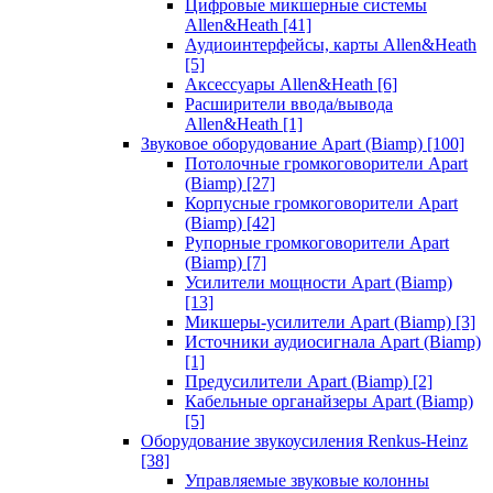
Цифровые микшерные системы
Allen&Heath
[41]
Аудиоинтерфейсы, карты Allen&Heath
[5]
Аксессуары Allen&Heath
[6]
Расширители ввода/вывода
Allen&Heath
[1]
Звуковое оборудование Apart (Biamp)
[100]
Потолочные громкоговорители Apart
(Biamp)
[27]
Корпусные громкоговорители Apart
(Biamp)
[42]
Рупорные громкоговорители Apart
(Biamp)
[7]
Усилители мощности Apart (Biamp)
[13]
Микшеры-усилители Apart (Biamp)
[3]
Источники аудиосигнала Apart (Biamp)
[1]
Предусилители Apart (Biamp)
[2]
Кабельные органайзеры Apart (Biamp)
[5]
Оборудование звукоусиления Renkus-Heinz
[38]
Управляемые звуковые колонны