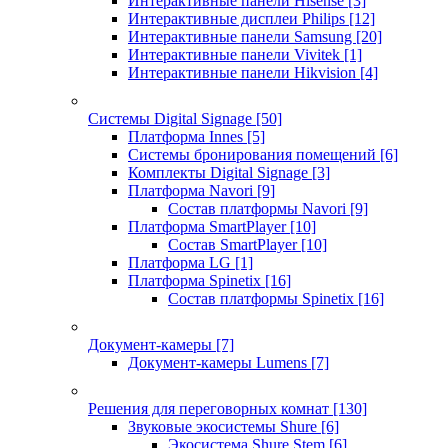
Интерактивные панели Hisense
[3]
Интерактивные дисплеи Philips
[12]
Интерактивные панели Samsung
[20]
Интерактивные панели Vivitek
[1]
Интерактивные панели Hikvision
[4]
Системы Digital Signage
[50]
Платформа Innes
[5]
Системы бронирования помещений
[6]
Комплекты Digital Signage
[3]
Платформа Navori
[9]
Состав платформы Navori
[9]
Платформа SmartPlayer
[10]
Состав SmartPlayer
[10]
Платформа LG
[1]
Платформа Spinetix
[16]
Состав платформы Spinetix
[16]
Документ-камеры
[7]
Документ-камеры Lumens
[7]
Решения для переговорных комнат
[130]
Звуковые экосистемы Shure
[6]
Экосистема Shure Stem
[6]