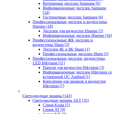
Витринные дисплеи Sumsung
[6]
Информационные дисплеи Samsung
[24]
Гостиничные дисплеи Samsung
[6]
Профессиональные дисплеи и видеостены
Hisense
[18]
Дисплеи для видеостен Hisense
[2]
Информационные дисплеи Hisense
[16]
Профессиональные ЖК дисплеи и
видеостены Sharp
[3]
Дисплеи 4K и 8K Sharp
[1]
Профессиональные дисплеи Sharp
[2]
Профессиональные дисплеи, видеостены,
LED Hikvision
[11]
Панели для видеостен Hikvision
[3]
Информационные дисплеи Hikvision со
встроенной ОС Andriod
[1]
Крепления для экранов и видеостен
Hikvision
[7]
Светодиодные экраны
[143]
Светодиодные экраны AET
[35]
Cерия Koala
[5]
Серия AT
[9]