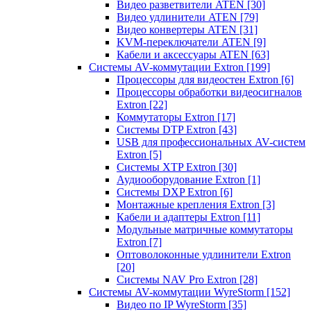
Видео разветвители ATEN
[30]
Видео удлинители ATEN
[79]
Видео конвертеры ATEN
[31]
KVM-переключатели ATEN
[9]
Кабели и аксессуары ATEN
[63]
Системы AV-коммутации Extron
[199]
Процессоры для видеостен Extron
[6]
Процессоры обработки видеосигналов
Extron
[22]
Коммутаторы Extron
[17]
Системы DTP Extron
[43]
USB для профессиональных AV-систем
Extron
[5]
Системы XTP Extron
[30]
Аудиооборудование Extron
[1]
Системы DXP Extron
[6]
Монтажные крепления Extron
[3]
Кабели и адаптеры Extron
[11]
Модульные матричные коммутаторы
Extron
[7]
Оптоволоконные удлинители Extron
[20]
Системы NAV Pro Extron
[28]
Системы AV-коммутации WyreStorm
[152]
Видео по IP WyreStorm
[35]