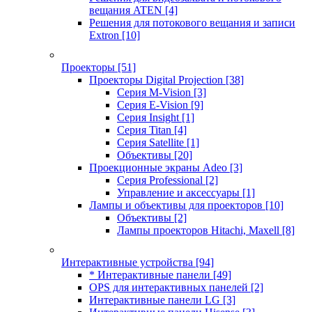
вещания ATEN
[4]
Решения для потокового вещания и записи
Extron
[10]
Проекторы
[51]
Проекторы Digital Projection
[38]
Серия M-Vision
[3]
Серия E-Vision
[9]
Серия Insight
[1]
Серия Titan
[4]
Серия Satellite
[1]
Объективы
[20]
Проекционные экраны Adeo
[3]
Серия Professional
[2]
Управление и аксессуары
[1]
Лампы и объективы для проекторов
[10]
Объективы
[2]
Лампы проекторов Hitachi, Maxell
[8]
Интерактивные устройства
[94]
* Интерактивные панели
[49]
OPS для интерактивных панелей
[2]
Интерактивные панели LG
[3]