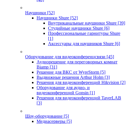
Наушники
[52]
Наушники Shure
[52]
Внутриканальные наушники Shure
[39]
Студийные наушники Shure
[6]
Профессиональные гарнитуры Shure
[1]
Аксессуары для наушников Shure
[6]
Оборудование для видеоконференцсвязи
[45]
Аудиорешение для переговорных комнат
Biamp
[31]
Решение для ВКС от WyreStorm
[5]
Выдвижные решения Arthur Holm
[3]
Решения для видеоконференций Hikvision
[2]
Оборудование для аудио- и
видеоконференций Gonsin
[1]
Решения для видеоконференций TaverLAB
[3]
Шоу-оборудование
[5]
Медиасерверы
[5]