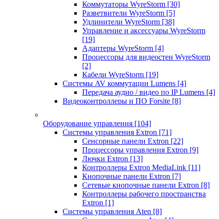
Коммутаторы WyreStorm
[30]
Разветвители WyreStorm
[5]
Удлинители WyreStorm
[38]
Управление и аксессуары WyreStorm
[19]
Адаптеры WyreStorm
[4]
Процессоры для видеостен WyreStorm
[2]
Кабели WyreStorm
[19]
Системы AV коммутации Lumens
[4]
Передача аудио / видео по IP Lumens
[4]
Видеоконтроллеры и ПО Forsite
[8]
Оборудование управления
[104]
Системы управления Extron
[71]
Сенсорные панели Extron
[22]
Процессоры управления Extron
[9]
Лючки Extron
[13]
Контроллеры Extron MediaLink
[11]
Кнопочные панели Extron
[7]
Сетевые кнопочные панели Extron
[8]
Контроллеры рабочего пространства
Extron
[1]
Системы управления Aten
[8]