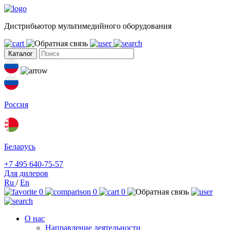
Дистрибьютор мультимедийного оборудования
Каталог
Россия
Беларусь
+7 495 640-75-57
Для дилеров
Ru
/
En
0
0
0
О нас
Направление деятельности