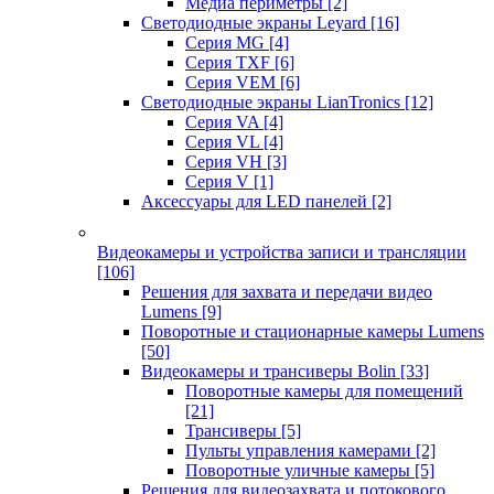
Медиа периметры
[2]
Светодиодные экраны Leyard
[16]
Серия MG
[4]
Серия TXF
[6]
Серия VEM
[6]
Светодиодные экраны LianTronics
[12]
Серия VA
[4]
Серия VL
[4]
Серия VH
[3]
Серия V
[1]
Аксессуары для LED панелей
[2]
Видеокамеры и устройства записи и трансляции
[106]
Решения для захвата и передачи видео
Lumens
[9]
Поворотные и стационарные камеры Lumens
[50]
Видеокамеры и трансиверы Bolin
[33]
Поворотные камеры для помещений
[21]
Трансиверы
[5]
Пульты управления камерами
[2]
Поворотные уличные камеры
[5]
Решения для видеозахвата и потокового