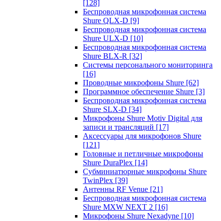
[128]
Беспроводная микрофонная система
Shure QLX-D
[9]
Беспроводная микрофонная система
Shure ULX-D
[10]
Беспроводная микрофонная система
Shure BLX-R
[32]
Системы персонального мониторинга
[16]
Проводные микрофоны Shure
[62]
Программное обеспечение Shure
[3]
Беспроводная микрофонная система
Shure SLX-D
[34]
Микрофоны Shure Motiv Digital для
записи и трансляций
[17]
Аксессуары для микрофонов Shure
[121]
Головные и петличные микрофоны
Shure DuraPlex
[14]
Субминиатюрные микрофоны Shure
TwinPlex
[39]
Антенны RF Venue
[21]
Беспроводная микрофонная система
Shure MXW NEXT 2
[16]
Микрофоны Shure Nexadyne
[10]