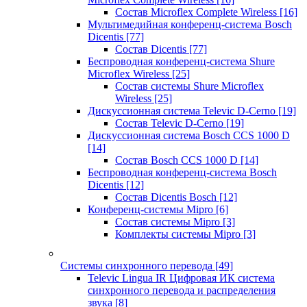
Состав Microflex Complete Wireless
[16]
Мультимедийная конференц-система Bosch
Dicentis
[77]
Состав Dicentis
[77]
Беспроводная конференц-система Shure
Microflex Wireless
[25]
Состав системы Shure Microflex
Wireless
[25]
Дискуссионная система Televic D-Cerno
[19]
Состав Televic D-Cerno
[19]
Дискуссионная система Bosch CCS 1000 D
[14]
Состав Bosch CCS 1000 D
[14]
Беспроводная конференц-система Bosch
Dicentis
[12]
Состав Dicentis Bosch
[12]
Конференц-системы Mipro
[6]
Состав системы Mipro
[3]
Комплекты системы Mipro
[3]
Системы синхронного перевода
[49]
Televic Lingua IR Цифровая ИК система
синхронного перевода и распределения
звука
[8]