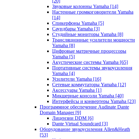
[20]
Звуковые колонны Yamaha
[14]
Настенные громкоговорители Yamaha
[14]
Спикерфоны Yamaha
[5]
Саундбары Yamaha
[3]
Студийные мониторы Yamaha
[8]
Трансляционные усилители мощности
Yamaha
[8]
Цифровые матричные процессоры
Yamaha
[5]
Акустические системы Yamaha
[65]
Портативные системы звукоусиления
Yamaha
[4]
Усилители Yamaha
[16]
Сетевые коммутаторы Yamaha
[12]
Аксессуары Yamaha
[1]
Микшерные консоли Yamaha
[40]
Интерфейсы и конвертеры Yamaha
[23]
Программное обеспечение Audinate Dante
Domain Manager
[9]
Лицензии DDM
[6]
Dante Virtual Soundcard
[3]
Оборудование звукоусиления Allen&Heath
[53]