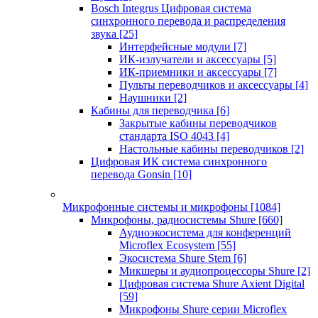
Bosch Integrus Цифровая система
синхронного перевода и распределения
звука
[25]
Интерфейсные модули
[7]
ИК-излучатели и аксессуары
[5]
ИК-приемники и аксессуары
[7]
Пульты переводчиков и аксессуары
[4]
Наушники
[2]
Кабины для переводчика
[6]
Закрытые кабины переводчиков
стандарта ISO 4043
[4]
Настольные кабины переводчиков
[2]
Цифровая ИК система синхронного
перевода Gonsin
[10]
Микрофонные системы и микрофоны
[1084]
Микрофоны, радиосистемы Shure
[660]
Аудиоэкосистема для конференций
Microflex Ecosystem
[55]
Экосистема Shure Stem
[6]
Микшеры и аудиопроцессоры Shure
[2]
Цифровая система Shure Axient Digital
[59]
Микрофоны Shure серии Microflex