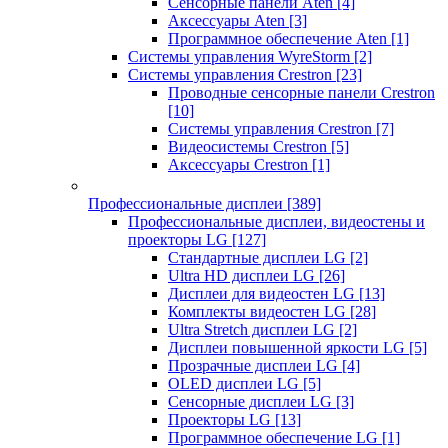
Сенсорные панели Aten
[4]
Аксессуары Aten
[3]
Программное обеспечение Aten
[1]
Системы управления WyreStorm
[2]
Системы управления Crestron
[23]
Проводные сенсорные панели Crestron
[10]
Системы управления Crestron
[7]
Видеосистемы Crestron
[5]
Аксессуары Crestron
[1]
Профессиональные дисплеи
[389]
Профессиональные дисплеи, видеостены и
проекторы LG
[127]
Стандартные дисплеи LG
[2]
Ultra HD дисплеи LG
[26]
Дисплеи для видеостен LG
[13]
Комплекты видеостен LG
[28]
Ultra Stretch дисплеи LG
[2]
Дисплеи повышенной яркости LG
[5]
Прозрачные дисплеи LG
[4]
OLED дисплеи LG
[5]
Сенсорные дисплеи LG
[3]
Проекторы LG
[13]
Программное обеспечение LG
[1]