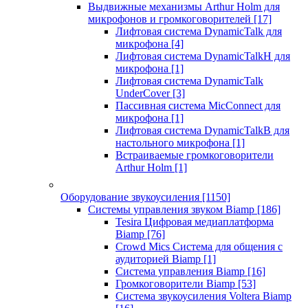
Выдвижные механизмы Arthur Holm для
микрофонов и громкоговорителей
[17]
Лифтовая система DynamicTalk для
микрофона
[4]
Лифтовая система DynamicTalkH для
микрофона
[1]
Лифтовая система DynamicTalk
UnderCover
[3]
Пассивная система MicConnect для
микрофона
[1]
Лифтовая система DynamicTalkB для
настольного микрофона
[1]
Встраиваемые громкоговорители
Arthur Holm
[1]
Оборудование звукоусиления
[1150]
Системы управления звуком Biamp
[186]
Tesira Цифровая медиаплатформа
Biamp
[76]
Crowd Mics Система для общения с
аудиторией Biamp
[1]
Система управления Biamp
[16]
Громкоговорители Biamp
[53]
Система звукоусиления Voltera Biamp