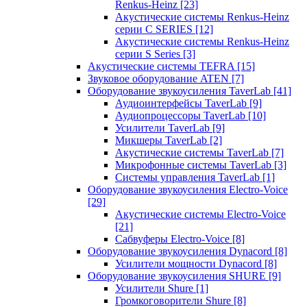
Renkus-Heinz
[23]
Акустические системы Renkus-Heinz
серии C SERIES
[12]
Акустические системы Renkus-Heinz
серии S Series
[3]
Акустические системы TEFRA
[15]
Звуковое оборудование ATEN
[7]
Оборудование звукоусиления TaverLab
[41]
Аудиоинтерфейсы TaverLab
[9]
Аудиопроцессоры TaverLab
[10]
Усилители TaverLab
[9]
Микшеры TaverLab
[2]
Акустические системы TaverLab
[7]
Микрофонные системы TaverLab
[3]
Системы управления TaverLab
[1]
Оборудование звукоусиления Electro-Voice
[29]
Акустические системы Electro-Voice
[21]
Сабвуферы Electro-Voice
[8]
Оборудование звукоусиления Dynacord
[8]
Усилители мощности Dynacord
[8]
Оборудование звукоусиления SHURE
[9]
Усилители Shure
[1]
Громкоговорители Shure
[8]