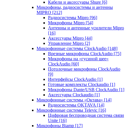
Кабели и аксессуары Shure
[6]
Микрофоны, радиосистемы и антенны
MIPRO
[212]
Радиосистемы Mipro
[96]
Микрофоны Mipro
[54]
Антенны и антенные усилители Mipro
[16]
Аксессуары Mipro
[44]
Управление Mipro
[2]
Микрофонные системы ClockAudio
[148]
Врезные микрофоны ClockAudio
[75]
Микрофоны на «гусиной шее»
ClockAudio
[60]
Потолочные микрофоны ClockAudio
[9]
Интерфейсы ClockAudio
[1]
Готовые комплекты Clockaudio
[1]
Микрофоны Dante/USB ClockAudio
[1]
Аксессуары Clockaudio
[1]
Микрофонные системы «Октава»
[14]
Радиосистемы OKTAVA
[14]
Микрофонные системы Televic
[16]
Цифровая беспроводная система связи
Unite
[16]
Микрофоны Biamp
[17]