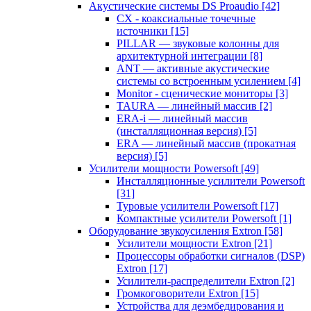
Акустические системы DS Proaudio
[42]
CX - коаксиальные точечные
источники
[15]
PILLAR — звуковые колонны для
архитектурной интеграции
[8]
ANT — активные акустические
системы со встроенным усилением
[4]
Monitor - сценические мониторы
[3]
TAURA — линейный массив
[2]
ERA-i — линейный массив
(инсталляционная версия)
[5]
ERA — линейный массив (прокатная
версия)
[5]
Усилители мощности Powersoft
[49]
Инсталляционные усилители Powersoft
[31]
Туровые усилители Powersoft
[17]
Компактные усилители Powersoft
[1]
Оборудование звукоусиления Extron
[58]
Усилители мощности Extron
[21]
Процессоры обработки сигналов (DSP)
Extron
[17]
Усилители-распределители Extron
[2]
Громкоговорители Extron
[15]
Устройства для деэмбедирования и