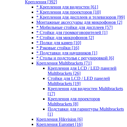
Крепления
[392]
* Крепления для видеостен
[61]
* Крепления для проекторов
[10]
* Крепления для дисплеев и телевизоров
[99]
Монтажные аксессуары для микрофонов
[2]
* Мобильные стойки для дисплеев
[57]
* Стойки для громкоговорителей
[1]
* Стойки для микрофонов
[2]
* Полки для камер
[10]
* Рэковые стойки
[16]
* Подставки для наушников
[1]
* Столы и подстолья с регулировкой
[6]
Крепления Multibrackets
[71]
Крепления для LCD / LED панелей
Multibrackets
[26]
Стойки для LCD / LED панелей
Multibrackets
[19]
Крепления для видеостен Multibrackets
[17]
Крепления для проекторов
Multibrackets
[8]
Подставки для гарнитуры Multibrackets
[1]
Крепления Hikvision
[6]
Крепления Euromet
[16]