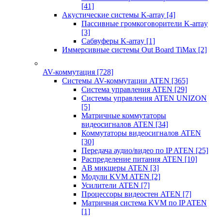
[41]
Акустические системы K-array
[4]
Пассивные громкоговорители K-array
[3]
Сабвуферы K-array
[1]
Иммерсивные системы Out Board TiMax
[2]
AV-коммутация
[728]
Системы AV-коммутации ATEN
[365]
Система управления ATEN
[29]
Системы управления ATEN UNIZON
[5]
Матричные коммутаторы
видеосигналов ATEN
[34]
Коммутаторы видеосигналов ATEN
[30]
Передача аудио/видео по IP ATEN
[25]
Распределение питания ATEN
[10]
АВ микшеры ATEN
[3]
Модули KVM ATEN
[2]
Усилители ATEN
[7]
Процессоры видеостен ATEN
[7]
Матричная система KVM по IP ATEN
[1]