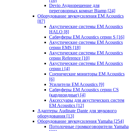
[16]
Devio Аудиорешение для
переговорных комнат Biamp
[24]
Оборудование звукоусиления EM Acoustics
[87]
Акустические системы EM Acoustics
HALO
[8]
Сабвуферы EM Acoustics серии S
[16]
Акустические системы EM Acoustics
серии EMS
[18]
Акустические системы EM Acoustics
серии Reference
[10]
Акустические системы EM Acoustics
серии i
[4]
Сценические мониторы EM Acoustics
[6]
Усилители EM Acoustics
[9]
Сабвуферы EM Acoustics серии CS
(кардиоидные)
[4]
Аксессуары для акустических систем
EM Acoustics
[12]
Адаптеры Audinate Dante для звукового
оборудования
[13]
Оборудование звукоусиления Yamaha
[254]
Потолочные громкоговорители Yamaha