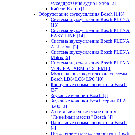
эмбедирования аудио Extron
[2]
Кабели Extron
[1]
Оборудование звукоусиления Bosch
[146]
Система звукоусиления Bosch PLENA
[13]
Система звукоусиления Bosch PLENA
EASY LINE
[14]
Система звукоусиления Bosch PLENA-
All-in-One
[5]
Система звукоусиления Bosch PLENA
Matrix
[5]
Система звукоусиления Bosch PLENA
VOICE ALARM SYSTEM
[8]
Музыкальные акустические системы
Bosch LB6/ LC6/ LP6
[10]
Корпусные громкоговорители Bosch
[37]
Звуковые колонки Bosch
[2]
Звуковые колонки Bosch серии XLA
3200
[3]
Активные акустические системы
"Линейный массив" Bosch
[4]
Панельные громкоговорители Bosch
[4]
Потолочные громкоговорители Bosch