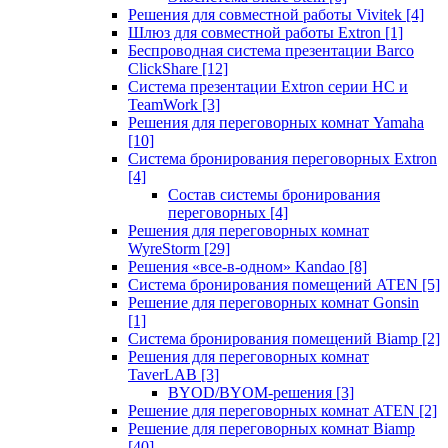
Решения для совместной работы Vivitek
[4]
Шлюз для совместной работы Extron
[1]
Беспроводная система презентации Barco
ClickShare
[12]
Система презентации Extron серии HC и
TeamWork
[3]
Решения для переговорных комнат Yamaha
[10]
Система бронирования переговорных Extron
[4]
Состав системы бронирования
переговорных
[4]
Решения для переговорных комнат
WyreStorm
[29]
Решения «все-в-одном» Kandao
[8]
Система бронирования помещений ATEN
[5]
Решение для переговорных комнат Gonsin
[1]
Система бронирования помещений Biamp
[2]
Решения для переговорных комнат
TaverLAB
[3]
BYOD/BYOM-решения
[3]
Решение для переговорных комнат ATEN
[2]
Решение для переговорных комнат Biamp
[40]