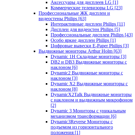
Аксессуары для дисплеев LG
[1]
Коммерческие телевизоры LG
[23]
Профессиональные ЖК дисплеи и
видеостены Philips
[63]
Интерактивные дисплеи Philips
[11]
Дисплеи для видеостен Philips
[5]
Профессиональные дисплеи Philips
[43]
Особо яркие дисплеи Philips
[1]
Цифровые вывески E-Paper Philips
[3]
Выдвижные мониторы Arthur Holm
[63]
Dynamic 1Н Складные мониторы
[3]
DB2 и DB3 Выдвижные мониторы с
наклоном
[6]
Dynamic2 Выдвижные мониторы с
наклоном
[3]
Dynamic X2 Выдвижные мониторы с
наклоном
[8]
DynamicX2Talk Выдвижные мониторы
с наклоном и выдвижным микрофоном
[2]
Dynamic 3 Мониторы с уникальным
механизмом трансформации
[6]
Dynamic3Reverse Мониторы с
подъемом из горизонтального
положения
[1]