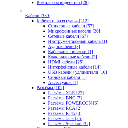
Комплекты видеостен
[28]
Кабели
[339]
Кабели и аксессуары
[212]
Спикерные кабели
[57]
Микрофонные кабели
[30]
Сетевые кабели
[67]
Инструментальный кабель
[1]
Аудиокабели
[3]
Кабельные оплетки
[1]
Коаксиальные кабели
[2]
HDMI кабели
[25]
Интерфейсные кабели
[14]
USB кабели / удлинители
[10]
Силовые кабели
[1]
Аксессуары
[1]
Разъёмы
[102]
Разъёмы XLR
[27]
Разъёмы BNC
[7]
Разъёмы POWERCON
[6]
Разъёмы RCA
[2]
Разъёмы RJ45
[3]
Разъёмы Jack
[25]
Разъёмы Speakon
[32]