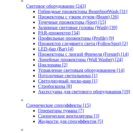
Световое оборудование
[243]
Гибридные прожекторы BeamSpotWash
[31]
Прожекторы с узким лучом (Beam)
[26]
Точечные прожекторы (Spot)
[15]
Заливные световые головы (Wash)
[39]
PAR-прожектор
[34]
Профильные прожекторы (Profile)
[9]
Прожектор следящего света (FollowSpot)
[2]
LED-бар (Bar)
[4]
Прожекторы с линзой Френеля (Fresnel)
[14]
Линейные прожекторы (Wall Washer)
[24]
Циклорама
[2]
Управление световым оборудованием
[14]
Потолочные светильники
[1]
Светодиодный диско-шар
[1]
Стробоскопы
[8]
Аксессуары для светового оборудования
[19]
Сценические спецэффекты
[15]
Генераторы тумана
[7]
Сценические вентиляторы
[3]
Жидкости для спецэффектов
[5]