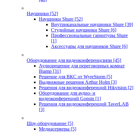
Наушники
[52]
Наушники Shure
[52]
Внутриканальные наушники Shure
[39]
Студийные наушники Shure
[6]
Профессиональные гарнитуры Shure
[1]
Аксессуары для наушников Shure
[6]
Оборудование для видеоконференцсвязи
[45]
Аудиорешение для переговорных комнат
Biamp
[31]
Решение для ВКС от WyreStorm
[5]
Выдвижные решения Arthur Holm
[3]
Решения для видеоконференций Hikvision
[2]
Оборудование для аудио- и
видеоконференций Gonsin
[1]
Решения для видеоконференций TaverLAB
[3]
Шоу-оборудование
[5]
Медиасерверы
[5]