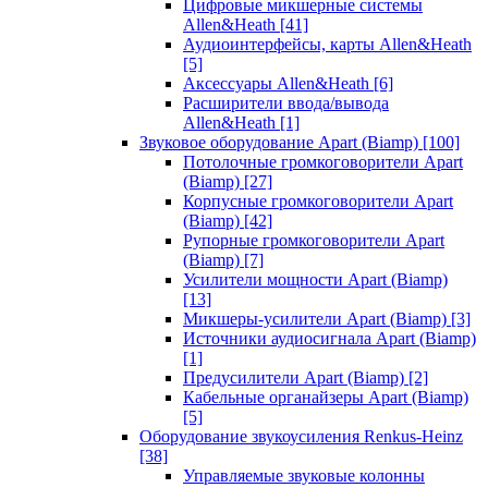
Цифровые микшерные системы
Allen&Heath
[41]
Аудиоинтерфейсы, карты Allen&Heath
[5]
Аксессуары Allen&Heath
[6]
Расширители ввода/вывода
Allen&Heath
[1]
Звуковое оборудование Apart (Biamp)
[100]
Потолочные громкоговорители Apart
(Biamp)
[27]
Корпусные громкоговорители Apart
(Biamp)
[42]
Рупорные громкоговорители Apart
(Biamp)
[7]
Усилители мощности Apart (Biamp)
[13]
Микшеры-усилители Apart (Biamp)
[3]
Источники аудиосигнала Apart (Biamp)
[1]
Предусилители Apart (Biamp)
[2]
Кабельные органайзеры Apart (Biamp)
[5]
Оборудование звукоусиления Renkus-Heinz
[38]
Управляемые звуковые колонны