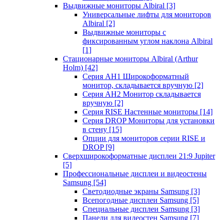
Выдвижные мониторы Albiral
[3]
Универсальные лифты для мониторов
Albiral
[2]
Выдвижные мониторы с
фиксированным углом наклона Albiral
[1]
Стационарные мониторы Albiral (Arthur
Holm)
[42]
Серия AH1 Широкоформатный
монитор, складывается вручную
[2]
Серия AH2 Монитор складывается
вручную
[2]
Серия RISE Настенные мониторы
[14]
Серия DROP Мониторы для установки
в стену
[15]
Опции для мониторов серии RISE и
DROP
[9]
Сверхширокоформатные дисплеи 21:9 Jupiter
[5]
Профессиональные дисплеи и видеостены
Samsung
[54]
Светодиодные экраны Samsung
[3]
Всепогодные дисплеи Samsung
[5]
Специальные дисплеи Samsung
[3]
Панели для видеостен Samsung
[7]