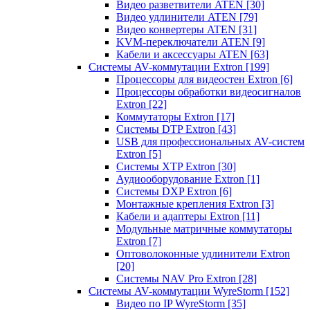
Видео разветвители ATEN
[30]
Видео удлинители ATEN
[79]
Видео конвертеры ATEN
[31]
KVM-переключатели ATEN
[9]
Кабели и аксессуары ATEN
[63]
Системы AV-коммутации Extron
[199]
Процессоры для видеостен Extron
[6]
Процессоры обработки видеосигналов
Extron
[22]
Коммутаторы Extron
[17]
Системы DTP Extron
[43]
USB для профессиональных AV-систем
Extron
[5]
Системы XTP Extron
[30]
Аудиооборудование Extron
[1]
Системы DXP Extron
[6]
Монтажные крепления Extron
[3]
Кабели и адаптеры Extron
[11]
Модульные матричные коммутаторы
Extron
[7]
Оптоволоконные удлинители Extron
[20]
Системы NAV Pro Extron
[28]
Системы AV-коммутации WyreStorm
[152]
Видео по IP WyreStorm
[35]