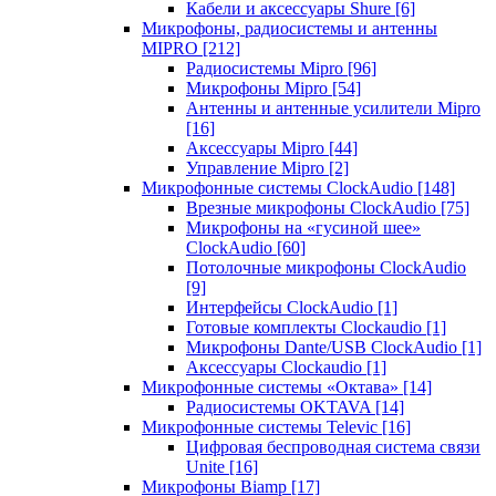
Кабели и аксессуары Shure
[6]
Микрофоны, радиосистемы и антенны
MIPRO
[212]
Радиосистемы Mipro
[96]
Микрофоны Mipro
[54]
Антенны и антенные усилители Mipro
[16]
Аксессуары Mipro
[44]
Управление Mipro
[2]
Микрофонные системы ClockAudio
[148]
Врезные микрофоны ClockAudio
[75]
Микрофоны на «гусиной шее»
ClockAudio
[60]
Потолочные микрофоны ClockAudio
[9]
Интерфейсы ClockAudio
[1]
Готовые комплекты Clockaudio
[1]
Микрофоны Dante/USB ClockAudio
[1]
Аксессуары Clockaudio
[1]
Микрофонные системы «Октава»
[14]
Радиосистемы OKTAVA
[14]
Микрофонные системы Televic
[16]
Цифровая беспроводная система связи
Unite
[16]
Микрофоны Biamp
[17]