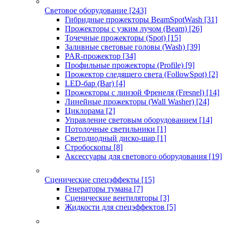
Световое оборудование
[243]
Гибридные прожекторы BeamSpotWash
[31]
Прожекторы с узким лучом (Beam)
[26]
Точечные прожекторы (Spot)
[15]
Заливные световые головы (Wash)
[39]
PAR-прожектор
[34]
Профильные прожекторы (Profile)
[9]
Прожектор следящего света (FollowSpot)
[2]
LED-бар (Bar)
[4]
Прожекторы с линзой Френеля (Fresnel)
[14]
Линейные прожекторы (Wall Washer)
[24]
Циклорама
[2]
Управление световым оборудованием
[14]
Потолочные светильники
[1]
Светодиодный диско-шар
[1]
Стробоскопы
[8]
Аксессуары для светового оборудования
[19]
Сценические спецэффекты
[15]
Генераторы тумана
[7]
Сценические вентиляторы
[3]
Жидкости для спецэффектов
[5]