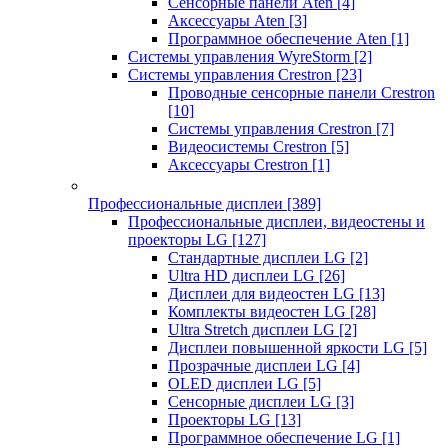
Сенсорные панели Aten
[4]
Аксессуары Aten
[3]
Программное обеспечение Aten
[1]
Системы управления WyreStorm
[2]
Системы управления Crestron
[23]
Проводные сенсорные панели Crestron
[10]
Системы управления Crestron
[7]
Видеосистемы Crestron
[5]
Аксессуары Crestron
[1]
Профессиональные дисплеи
[389]
Профессиональные дисплеи, видеостены и
проекторы LG
[127]
Стандартные дисплеи LG
[2]
Ultra HD дисплеи LG
[26]
Дисплеи для видеостен LG
[13]
Комплекты видеостен LG
[28]
Ultra Stretch дисплеи LG
[2]
Дисплеи повышенной яркости LG
[5]
Прозрачные дисплеи LG
[4]
OLED дисплеи LG
[5]
Сенсорные дисплеи LG
[3]
Проекторы LG
[13]
Программное обеспечение LG
[1]