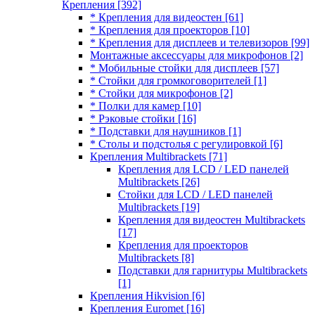
Крепления
[392]
* Крепления для видеостен
[61]
* Крепления для проекторов
[10]
* Крепления для дисплеев и телевизоров
[99]
Монтажные аксессуары для микрофонов
[2]
* Мобильные стойки для дисплеев
[57]
* Стойки для громкоговорителей
[1]
* Стойки для микрофонов
[2]
* Полки для камер
[10]
* Рэковые стойки
[16]
* Подставки для наушников
[1]
* Столы и подстолья с регулировкой
[6]
Крепления Multibrackets
[71]
Крепления для LCD / LED панелей
Multibrackets
[26]
Стойки для LCD / LED панелей
Multibrackets
[19]
Крепления для видеостен Multibrackets
[17]
Крепления для проекторов
Multibrackets
[8]
Подставки для гарнитуры Multibrackets
[1]
Крепления Hikvision
[6]
Крепления Euromet
[16]