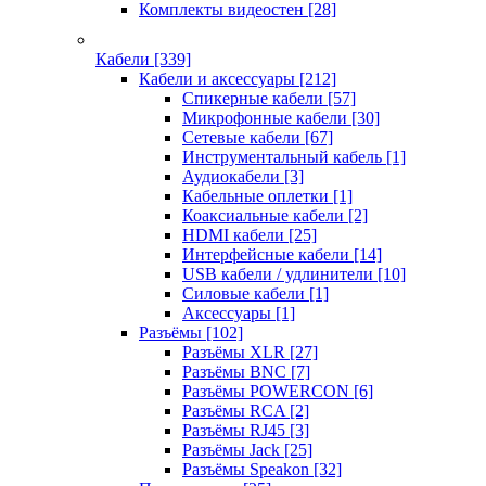
Комплекты видеостен
[28]
Кабели
[339]
Кабели и аксессуары
[212]
Спикерные кабели
[57]
Микрофонные кабели
[30]
Сетевые кабели
[67]
Инструментальный кабель
[1]
Аудиокабели
[3]
Кабельные оплетки
[1]
Коаксиальные кабели
[2]
HDMI кабели
[25]
Интерфейсные кабели
[14]
USB кабели / удлинители
[10]
Силовые кабели
[1]
Аксессуары
[1]
Разъёмы
[102]
Разъёмы XLR
[27]
Разъёмы BNC
[7]
Разъёмы POWERCON
[6]
Разъёмы RCA
[2]
Разъёмы RJ45
[3]
Разъёмы Jack
[25]
Разъёмы Speakon
[32]