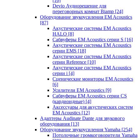
[16]
Devio Аудиорешение для
переговорных комнат Biamp
[24]
Оборудование звукоусиления EM Acoustics
[87]
Акустические системы EM Acoustics
HALO
[8]
Сабвуферы EM Acoustics серии S
[16]
Акустические системы EM Acoustics
серии EMS
[18]
Акустические системы EM Acoustics
серии Reference
[10]
Акустические системы EM Acoustics
серии i
[4]
Сценические мониторы EM Acoustics
[6]
Усилители EM Acoustics
[9]
Сабвуферы EM Acoustics серии CS
(кардиоидные)
[4]
Аксессуары для акустических систем
EM Acoustics
[12]
Адаптеры Audinate Dante для звукового
оборудования
[13]
Оборудование звукоусиления Yamaha
[254]
Потолочные громкоговорители Yamaha