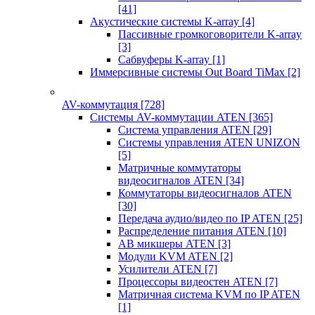
[41]
Акустические системы K-array
[4]
Пассивные громкоговорители K-array
[3]
Сабвуферы K-array
[1]
Иммерсивные системы Out Board TiMax
[2]
AV-коммутация
[728]
Системы AV-коммутации ATEN
[365]
Система управления ATEN
[29]
Системы управления ATEN UNIZON
[5]
Матричные коммутаторы
видеосигналов ATEN
[34]
Коммутаторы видеосигналов ATEN
[30]
Передача аудио/видео по IP ATEN
[25]
Распределение питания ATEN
[10]
АВ микшеры ATEN
[3]
Модули KVM ATEN
[2]
Усилители ATEN
[7]
Процессоры видеостен ATEN
[7]
Матричная система KVM по IP ATEN
[1]