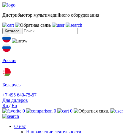
Дистрибьютор мультимедийного оборудования
Каталог
Россия
Беларусь
+7 495 640-75-57
Для дилеров
Ru
/
En
0
0
0
О нас
Направление деятельности