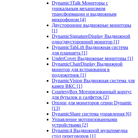
Dynamic3Talk Мониторы с
уникальным механизмом
трансформации и выдвижным
микрофоном
[4]
Двусторонние выдвижные мониторы
[1]
DynamicSignatureDisplay Выдвижной
одно/двусторонний монитор
[1]
DynamicTabLift Выдвижная система
для планшета
[1]
UnderCover Выдвижные мониторы
[1]
DynamicChairDisplay Выдвижной
монитор для встраивания в
подлокотник
[1]
DynamicVision Выдвижная система для
камер ВКС
[1]
CourtesyBox Моторизованный корпус
для бутылок и салфеток
[2]
Опции для мониторов серии Dynamic
[13]
DynamicShare система управления
[6]
Управление моторизованными
устройствами
[2]
Dynamic4 Выдвижной мультимедиа
стол переговоров
[1]