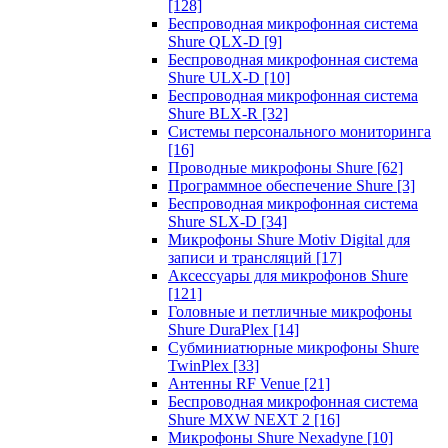
[128]
Беспроводная микрофонная система
Shure QLX-D
[9]
Беспроводная микрофонная система
Shure ULX-D
[10]
Беспроводная микрофонная система
Shure BLX-R
[32]
Системы персонального мониторинга
[16]
Проводные микрофоны Shure
[62]
Программное обеспечение Shure
[3]
Беспроводная микрофонная система
Shure SLX-D
[34]
Микрофоны Shure Motiv Digital для
записи и трансляций
[17]
Аксессуары для микрофонов Shure
[121]
Головные и петличные микрофоны
Shure DuraPlex
[14]
Субминиатюрные микрофоны Shure
TwinPlex
[33]
Антенны RF Venue
[21]
Беспроводная микрофонная система
Shure MXW NEXT 2
[16]
Микрофоны Shure Nexadyne
[10]