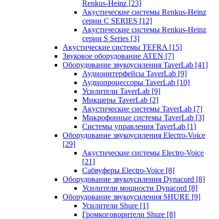
Renkus-Heinz
[23]
Акустические системы Renkus-Heinz
серии C SERIES
[12]
Акустические системы Renkus-Heinz
серии S Series
[3]
Акустические системы TEFRA
[15]
Звуковое оборудование ATEN
[7]
Оборудование звукоусиления TaverLab
[41]
Аудиоинтерфейсы TaverLab
[9]
Аудиопроцессоры TaverLab
[10]
Усилители TaverLab
[9]
Микшеры TaverLab
[2]
Акустические системы TaverLab
[7]
Микрофонные системы TaverLab
[3]
Системы управления TaverLab
[1]
Оборудование звукоусиления Electro-Voice
[29]
Акустические системы Electro-Voice
[21]
Сабвуферы Electro-Voice
[8]
Оборудование звукоусиления Dynacord
[8]
Усилители мощности Dynacord
[8]
Оборудование звукоусиления SHURE
[9]
Усилители Shure
[1]
Громкоговорители Shure
[8]