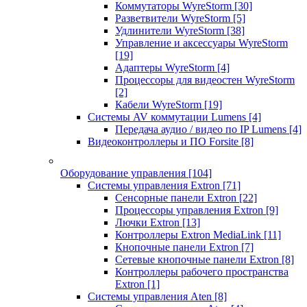
Коммутаторы WyreStorm
[30]
Разветвители WyreStorm
[5]
Удлинители WyreStorm
[38]
Управление и аксессуары WyreStorm
[19]
Адаптеры WyreStorm
[4]
Процессоры для видеостен WyreStorm
[2]
Кабели WyreStorm
[19]
Системы AV коммутации Lumens
[4]
Передача аудио / видео по IP Lumens
[4]
Видеоконтроллеры и ПО Forsite
[8]
Оборудование управления
[104]
Системы управления Extron
[71]
Сенсорные панели Extron
[22]
Процессоры управления Extron
[9]
Лючки Extron
[13]
Контроллеры Extron MediaLink
[11]
Кнопочные панели Extron
[7]
Сетевые кнопочные панели Extron
[8]
Контроллеры рабочего пространства
Extron
[1]
Системы управления Aten
[8]