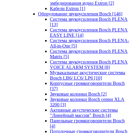
эмбедирования аудио Extron
[2]
Кабели Extron
[1]
Оборудование звукоусиления Bosch
[146]
Система звукоусиления Bosch PLENA
[13]
Система звукоусиления Bosch PLENA
EASY LINE
[14]
Система звукоусиления Bosch PLENA-
All-in-One
[5]
Система звукоусиления Bosch PLENA
Matrix
[5]
Система звукоусиления Bosch PLENA
VOICE ALARM SYSTEM
[8]
Музыкальные акустические системы
Bosch LB6/ LC6/ LP6
[10]
Корпусные громкоговорители Bosch
[37]
Звуковые колонки Bosch
[2]
Звуковые колонки Bosch серии XLA
3200
[3]
Активные акустические системы
"Линейный массив" Bosch
[4]
Панельные громкоговорители Bosch
[4]
Потолочные громкоговорители Bosch