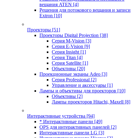
вещания ATEN
[4]
Решения для потокового вещания и записи
Extron
[10]
Проекторы
[51]
Проекторы Digital Projection
[38]
Серия M-Vision
[3]
Серия E-Vision
[9]
Серия Insight
[1]
Серия Titan
[4]
Серия Satellite
[1]
Объективы
[20]
Проекционные экраны Adeo
[3]
Серия Professional
[2]
Управление и аксессуары
[1]
Лампы и объективы для проекторов
[10]
Объективы
[2]
Лампы проекторов Hitachi, Maxell
[8]
Интерактивные устройства
[94]
* Интерактивные панели
[49]
OPS для интерактивных панелей
[2]
Интерактивные панели LG
[3]