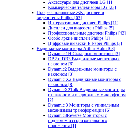
Аксессуары для дисплеев LG
[1]
Коммерческие телевизоры LG
[23]
Профессиональные ЖК дисплеи и
видеостены Philips
[63]
Интерактивные дисплеи Philips
[11]
Дисплеи для видеостен Philips
[5]
Профессиональные дисплеи Philips
[43]
Особо яркие дисплеи Philips
[1]
Цифровые вывески E-Paper Philips
[3]
Выдвижные мониторы Arthur Holm
[63]
Dynamic 1Н Складные мониторы
[3]
DB2 и DB3 Выдвижные мониторы с
наклоном
[6]
Dynamic2 Выдвижные мониторы с
наклоном
[3]
Dynamic X2 Выдвижные мониторы с
наклоном
[8]
DynamicX2Talk Выдвижные мониторы
с наклоном и выдвижным микрофоном
[2]
Dynamic 3 Мониторы с уникальным
механизмом трансформации
[6]
Dynamic3Reverse Мониторы с
подъемом из горизонтального
положения
[1]