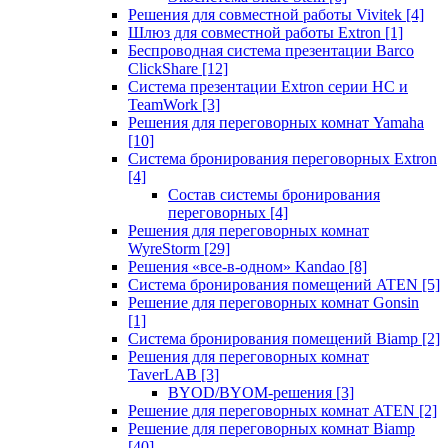
Решения для совместной работы Vivitek
[4]
Шлюз для совместной работы Extron
[1]
Беспроводная система презентации Barco
ClickShare
[12]
Система презентации Extron серии HC и
TeamWork
[3]
Решения для переговорных комнат Yamaha
[10]
Система бронирования переговорных Extron
[4]
Состав системы бронирования
переговорных
[4]
Решения для переговорных комнат
WyreStorm
[29]
Решения «все-в-одном» Kandao
[8]
Система бронирования помещений ATEN
[5]
Решение для переговорных комнат Gonsin
[1]
Система бронирования помещений Biamp
[2]
Решения для переговорных комнат
TaverLAB
[3]
BYOD/BYOM-решения
[3]
Решение для переговорных комнат ATEN
[2]
Решение для переговорных комнат Biamp
[40]