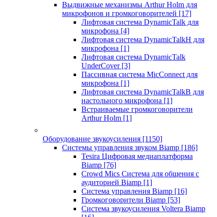
Выдвижные механизмы Arthur Holm для
микрофонов и громкоговорителей
[17]
Лифтовая система DynamicTalk для
микрофона
[4]
Лифтовая система DynamicTalkH для
микрофона
[1]
Лифтовая система DynamicTalk
UnderCover
[3]
Пассивная система MicConnect для
микрофона
[1]
Лифтовая система DynamicTalkB для
настольного микрофона
[1]
Встраиваемые громкоговорители
Arthur Holm
[1]
Оборудование звукоусиления
[1150]
Системы управления звуком Biamp
[186]
Tesira Цифровая медиаплатформа
Biamp
[76]
Crowd Mics Система для общения с
аудиторией Biamp
[1]
Система управления Biamp
[16]
Громкоговорители Biamp
[53]
Система звукоусиления Voltera Biamp