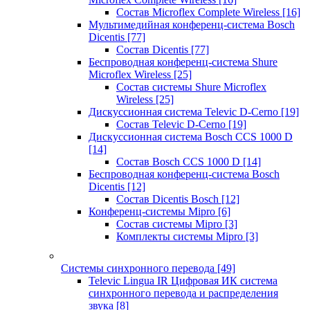
Состав Microflex Complete Wireless
[16]
Мультимедийная конференц-система Bosch
Dicentis
[77]
Состав Dicentis
[77]
Беспроводная конференц-система Shure
Microflex Wireless
[25]
Состав системы Shure Microflex
Wireless
[25]
Дискуссионная система Televic D-Cerno
[19]
Состав Televic D-Cerno
[19]
Дискуссионная система Bosch CCS 1000 D
[14]
Состав Bosch CCS 1000 D
[14]
Беспроводная конференц-система Bosch
Dicentis
[12]
Состав Dicentis Bosch
[12]
Конференц-системы Mipro
[6]
Состав системы Mipro
[3]
Комплекты системы Mipro
[3]
Системы синхронного перевода
[49]
Televic Lingua IR Цифровая ИК система
синхронного перевода и распределения
звука
[8]