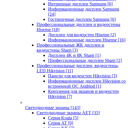
Витринные дисплеи Sumsung
[6]
Информационные дисплеи Samsung
[24]
Гостиничные дисплеи Samsung
[6]
Профессиональные дисплеи и видеостены
Hisense
[18]
Дисплеи для видеостен Hisense
[2]
Информационные дисплеи Hisense
[16]
Профессиональные ЖК дисплеи и
видеостены Sharp
[3]
Дисплеи 4K и 8K Sharp
[1]
Профессиональные дисплеи Sharp
[2]
Профессиональные дисплеи, видеостены,
LED Hikvision
[11]
Панели для видеостен Hikvision
[3]
Информационные дисплеи Hikvision со
встроенной ОС Andriod
[1]
Крепления для экранов и видеостен
Hikvision
[7]
Светодиодные экраны
[143]
Светодиодные экраны AET
[35]
Cерия Koala
[5]
Серия AT
[9]