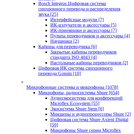
Bosch Integrus Цифровая система
синхронного перевода и распределения
звука
[25]
Интерфейсные модули
[7]
ИК-излучатели и аксессуары
[5]
ИК-приемники и аксессуары
[7]
Пульты переводчиков и аксессуары
[4]
Наушники
[2]
Кабины для переводчика
[6]
Закрытые кабины переводчиков
стандарта ISO 4043
[4]
Настольные кабины переводчиков
[2]
Цифровая ИК система синхронного
перевода Gonsin
[10]
Микрофонные системы и микрофоны
[1078]
Микрофоны, радиосистемы Shure
[654]
Аудиоэкосистема для конференций
Microflex Ecosystem
[55]
Экосистема Shure Stem
[6]
Микшеры и аудиопроцессоры Shure
[2]
Цифровая система Shure Axient Digital
[59]
Микрофоны Shure серии Microflex