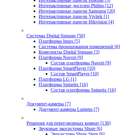
Интерактивные панели Hisense
[3]
Интерактивные дисплеи Philips
[12]
Интерактивные панели Samsung
[20]
Интерактивные панели Vivitek
[1]
Интерактивные панели Hikvision
[4]
Системы Digital Signage
[50]
Платформа Innes
[5]
Системы бронирования помещений
[6]
Комплекты Digital Signage
[3]
Платформа Navori
[9]
Состав платформы Navori
[9]
Платформа SmartPlayer
[10]
Состав SmartPlayer
[10]
Платформа LG
[1]
Платформа Spinetix
[16]
Состав платформы Spinetix
[16]
Документ-камеры
[7]
Документ-камеры Lumens
[7]
Решения для переговорных комнат
[130]
Звуковые экосистемы Shure
[6]
Экосистема Shure Stem
[6]