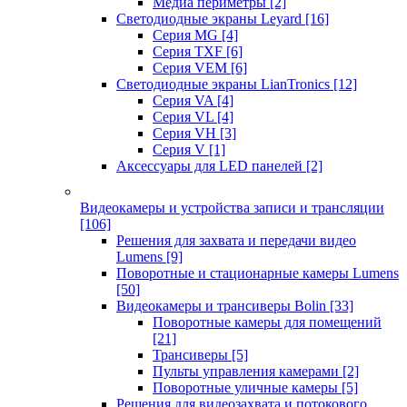
Медиа периметры
[2]
Светодиодные экраны Leyard
[16]
Серия MG
[4]
Серия TXF
[6]
Серия VEM
[6]
Светодиодные экраны LianTronics
[12]
Серия VA
[4]
Серия VL
[4]
Серия VH
[3]
Серия V
[1]
Аксессуары для LED панелей
[2]
Видеокамеры и устройства записи и трансляции
[106]
Решения для захвата и передачи видео
Lumens
[9]
Поворотные и стационарные камеры Lumens
[50]
Видеокамеры и трансиверы Bolin
[33]
Поворотные камеры для помещений
[21]
Трансиверы
[5]
Пульты управления камерами
[2]
Поворотные уличные камеры
[5]
Решения для видеозахвата и потокового