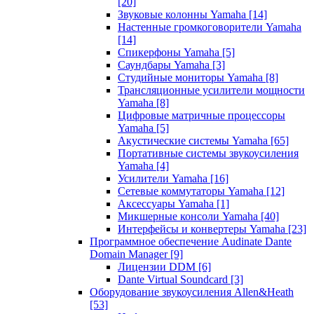
[20]
Звуковые колонны Yamaha
[14]
Настенные громкоговорители Yamaha
[14]
Спикерфоны Yamaha
[5]
Саундбары Yamaha
[3]
Студийные мониторы Yamaha
[8]
Трансляционные усилители мощности
Yamaha
[8]
Цифровые матричные процессоры
Yamaha
[5]
Акустические системы Yamaha
[65]
Портативные системы звукоусиления
Yamaha
[4]
Усилители Yamaha
[16]
Сетевые коммутаторы Yamaha
[12]
Аксессуары Yamaha
[1]
Микшерные консоли Yamaha
[40]
Интерфейсы и конвертеры Yamaha
[23]
Программное обеспечение Audinate Dante
Domain Manager
[9]
Лицензии DDM
[6]
Dante Virtual Soundcard
[3]
Оборудование звукоусиления Allen&Heath
[53]