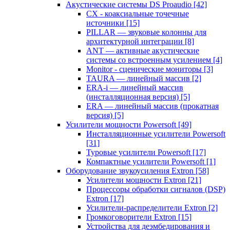
Акустические системы DS Proaudio
[42]
CX - коаксиальные точечные
источники
[15]
PILLAR — звуковые колонны для
архитектурной интеграции
[8]
ANT — активные акустические
системы со встроенным усилением
[4]
Monitor - сценические мониторы
[3]
TAURA — линейный массив
[2]
ERA-i — линейный массив
(инсталляционная версия)
[5]
ERA — линейный массив (прокатная
версия)
[5]
Усилители мощности Powersoft
[49]
Инсталляционные усилители Powersoft
[31]
Туровые усилители Powersoft
[17]
Компактные усилители Powersoft
[1]
Оборудование звукоусиления Extron
[58]
Усилители мощности Extron
[21]
Процессоры обработки сигналов (DSP)
Extron
[17]
Усилители-распределители Extron
[2]
Громкоговорители Extron
[15]
Устройства для деэмбедирования и