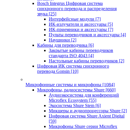
Bosch Integrus Цифровая система
синхронного перевода и распределения
звука
[25]
Интерфейсные модули
[7]
ИК-излучатели и аксессуары
[5]
ИК-приемники и аксессуары
[7]
Пульты переводчиков и аксессуары
[4]
Наушники
[2]
Кабины для переводчика
[6]
Закрытые кабины переводчиков
стандарта ISO 4043
[4]
Настольные кабины переводчиков
[2]
Цифровая ИК система синхронного
перевода Gonsin
[10]
Микрофонные системы и микрофоны
[1084]
Микрофоны, радиосистемы Shure
[660]
Аудиоэкосистема для конференций
Microflex Ecosystem
[55]
Экосистема Shure Stem
[6]
Микшеры и аудиопроцессоры Shure
[2]
Цифровая система Shure Axient Digital
[59]
Микрофоны Shure серии Microflex