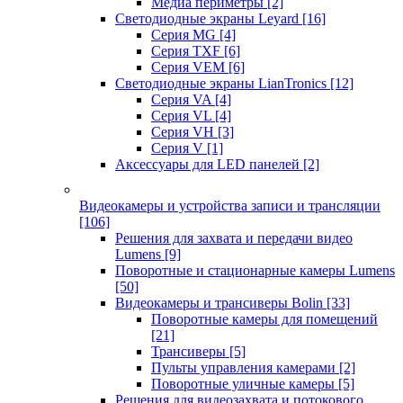
Медиа периметры
[2]
Светодиодные экраны Leyard
[16]
Серия MG
[4]
Серия TXF
[6]
Серия VEM
[6]
Светодиодные экраны LianTronics
[12]
Серия VA
[4]
Серия VL
[4]
Серия VH
[3]
Серия V
[1]
Аксессуары для LED панелей
[2]
Видеокамеры и устройства записи и трансляции
[106]
Решения для захвата и передачи видео
Lumens
[9]
Поворотные и стационарные камеры Lumens
[50]
Видеокамеры и трансиверы Bolin
[33]
Поворотные камеры для помещений
[21]
Трансиверы
[5]
Пульты управления камерами
[2]
Поворотные уличные камеры
[5]
Решения для видеозахвата и потокового