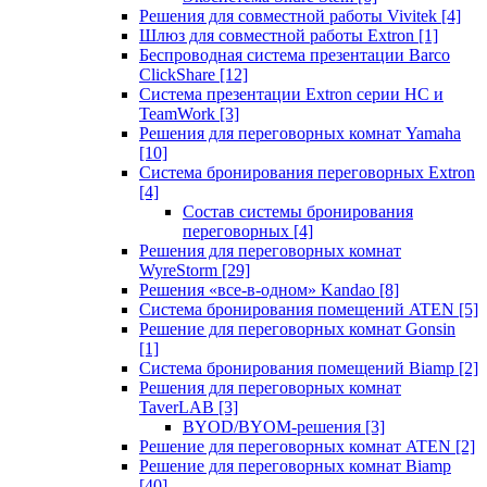
Решения для совместной работы Vivitek
[4]
Шлюз для совместной работы Extron
[1]
Беспроводная система презентации Barco
ClickShare
[12]
Система презентации Extron серии HC и
TeamWork
[3]
Решения для переговорных комнат Yamaha
[10]
Система бронирования переговорных Extron
[4]
Состав системы бронирования
переговорных
[4]
Решения для переговорных комнат
WyreStorm
[29]
Решения «все-в-одном» Kandao
[8]
Система бронирования помещений ATEN
[5]
Решение для переговорных комнат Gonsin
[1]
Система бронирования помещений Biamp
[2]
Решения для переговорных комнат
TaverLAB
[3]
BYOD/BYOM-решения
[3]
Решение для переговорных комнат ATEN
[2]
Решение для переговорных комнат Biamp
[40]