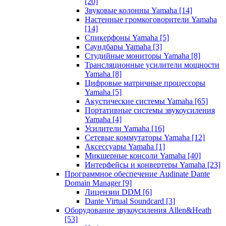
[20]
Звуковые колонны Yamaha
[14]
Настенные громкоговорители Yamaha
[14]
Спикерфоны Yamaha
[5]
Саундбары Yamaha
[3]
Студийные мониторы Yamaha
[8]
Трансляционные усилители мощности
Yamaha
[8]
Цифровые матричные процессоры
Yamaha
[5]
Акустические системы Yamaha
[65]
Портативные системы звукоусиления
Yamaha
[4]
Усилители Yamaha
[16]
Сетевые коммутаторы Yamaha
[12]
Аксессуары Yamaha
[1]
Микшерные консоли Yamaha
[40]
Интерфейсы и конвертеры Yamaha
[23]
Программное обеспечение Audinate Dante
Domain Manager
[9]
Лицензии DDM
[6]
Dante Virtual Soundcard
[3]
Оборудование звукоусиления Allen&Heath
[53]