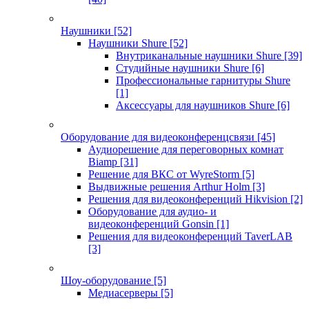
Наушники
[52]
Наушники Shure
[52]
Внутриканальные наушники Shure
[39]
Студийные наушники Shure
[6]
Профессиональные гарнитуры Shure
[1]
Аксессуары для наушников Shure
[6]
Оборудование для видеоконференцсвязи
[45]
Аудиорешение для переговорных комнат
Biamp
[31]
Решение для ВКС от WyreStorm
[5]
Выдвижные решения Arthur Holm
[3]
Решения для видеоконференций Hikvision
[2]
Оборудование для аудио- и
видеоконференций Gonsin
[1]
Решения для видеоконференций TaverLAB
[3]
Шоу-оборудование
[5]
Медиасерверы
[5]