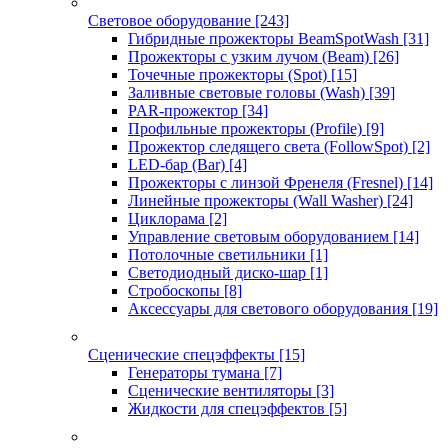
Световое оборудование
[243]
Гибридные прожекторы BeamSpotWash
[31]
Прожекторы с узким лучом (Beam)
[26]
Точечные прожекторы (Spot)
[15]
Заливные световые головы (Wash)
[39]
PAR-прожектор
[34]
Профильные прожекторы (Profile)
[9]
Прожектор следящего света (FollowSpot)
[2]
LED-бар (Bar)
[4]
Прожекторы с линзой Френеля (Fresnel)
[14]
Линейные прожекторы (Wall Washer)
[24]
Циклорама
[2]
Управление световым оборудованием
[14]
Потолочные светильники
[1]
Светодиодный диско-шар
[1]
Стробоскопы
[8]
Аксессуары для светового оборудования
[19]
Сценические спецэффекты
[15]
Генераторы тумана
[7]
Сценические вентиляторы
[3]
Жидкости для спецэффектов
[5]