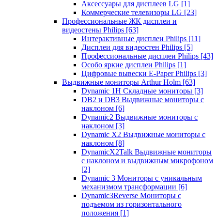
Аксессуары для дисплеев LG
[1]
Коммерческие телевизоры LG
[23]
Профессиональные ЖК дисплеи и
видеостены Philips
[63]
Интерактивные дисплеи Philips
[11]
Дисплеи для видеостен Philips
[5]
Профессиональные дисплеи Philips
[43]
Особо яркие дисплеи Philips
[1]
Цифровые вывески E-Paper Philips
[3]
Выдвижные мониторы Arthur Holm
[63]
Dynamic 1Н Складные мониторы
[3]
DB2 и DB3 Выдвижные мониторы с
наклоном
[6]
Dynamic2 Выдвижные мониторы с
наклоном
[3]
Dynamic X2 Выдвижные мониторы с
наклоном
[8]
DynamicX2Talk Выдвижные мониторы
с наклоном и выдвижным микрофоном
[2]
Dynamic 3 Мониторы с уникальным
механизмом трансформации
[6]
Dynamic3Reverse Мониторы с
подъемом из горизонтального
положения
[1]