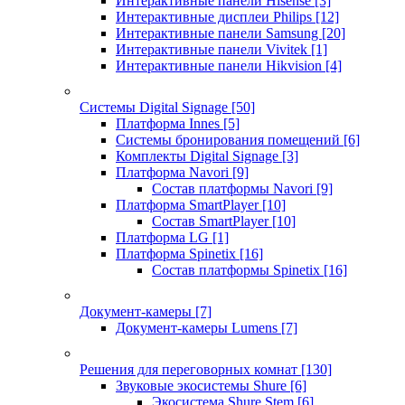
Интерактивные панели Hisense
[3]
Интерактивные дисплеи Philips
[12]
Интерактивные панели Samsung
[20]
Интерактивные панели Vivitek
[1]
Интерактивные панели Hikvision
[4]
Системы Digital Signage
[50]
Платформа Innes
[5]
Системы бронирования помещений
[6]
Комплекты Digital Signage
[3]
Платформа Navori
[9]
Состав платформы Navori
[9]
Платформа SmartPlayer
[10]
Состав SmartPlayer
[10]
Платформа LG
[1]
Платформа Spinetix
[16]
Состав платформы Spinetix
[16]
Документ-камеры
[7]
Документ-камеры Lumens
[7]
Решения для переговорных комнат
[130]
Звуковые экосистемы Shure
[6]
Экосистема Shure Stem
[6]