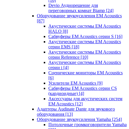
[16]
Devio Аудиорешение для
переговорных комнат Biamp
[24]
Оборудование звукоусиления EM Acoustics
[87]
Акустические системы EM Acoustics
HALO
[8]
Сабвуферы EM Acoustics серии S
[16]
Акустические системы EM Acoustics
серии EMS
[18]
Акустические системы EM Acoustics
серии Reference
[10]
Акустические системы EM Acoustics
серии i
[4]
Сценические мониторы EM Acoustics
[6]
Усилители EM Acoustics
[9]
Сабвуферы EM Acoustics серии CS
(кардиоидные)
[4]
Аксессуары для акустических систем
EM Acoustics
[12]
Адаптеры Audinate Dante для звукового
оборудования
[13]
Оборудование звукоусиления Yamaha
[254]
Потолочные громкоговорители Yamaha