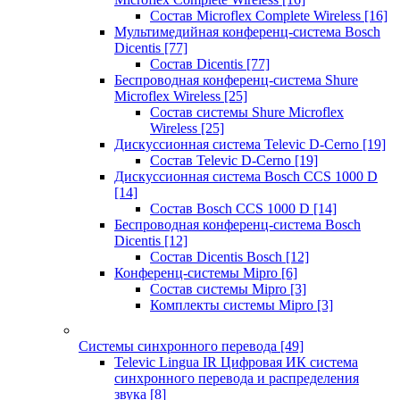
Состав Microflex Complete Wireless
[16]
Мультимедийная конференц-система Bosch
Dicentis
[77]
Состав Dicentis
[77]
Беспроводная конференц-система Shure
Microflex Wireless
[25]
Состав системы Shure Microflex
Wireless
[25]
Дискуссионная система Televic D-Cerno
[19]
Состав Televic D-Cerno
[19]
Дискуссионная система Bosch CCS 1000 D
[14]
Состав Bosch CCS 1000 D
[14]
Беспроводная конференц-система Bosch
Dicentis
[12]
Состав Dicentis Bosch
[12]
Конференц-системы Mipro
[6]
Состав системы Mipro
[3]
Комплекты системы Mipro
[3]
Системы синхронного перевода
[49]
Televic Lingua IR Цифровая ИК система
синхронного перевода и распределения
звука
[8]