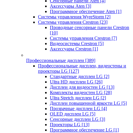
Сенсорные панели Aten
[4]
Аксессуары Aten
[3]
Программное обеспечение Aten
[1]
Системы управления WyreStorm
[2]
Системы управления Crestron
[23]
Проводные сенсорные панели Crestron
[10]
Системы управления Crestron
[7]
Видеосистемы Crestron
[5]
Аксессуары Crestron
[1]
Профессиональные дисплеи
[389]
Профессиональные дисплеи, видеостены и
проекторы LG
[127]
Стандартные дисплеи LG
[2]
Ultra HD дисплеи LG
[26]
Дисплеи для видеостен LG
[13]
Комплекты видеостен LG
[28]
Ultra Stretch дисплеи LG
[2]
Дисплеи повышенной яркости LG
[5]
Прозрачные дисплеи LG
[4]
OLED дисплеи LG
[5]
Сенсорные дисплеи LG
[3]
Проекторы LG
[13]
Программное обеспечение LG
[1]