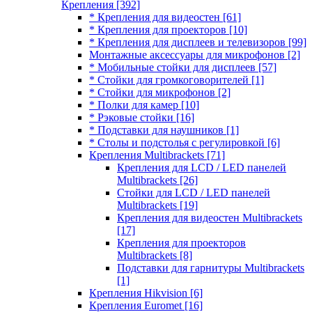
Крепления
[392]
* Крепления для видеостен
[61]
* Крепления для проекторов
[10]
* Крепления для дисплеев и телевизоров
[99]
Монтажные аксессуары для микрофонов
[2]
* Мобильные стойки для дисплеев
[57]
* Стойки для громкоговорителей
[1]
* Стойки для микрофонов
[2]
* Полки для камер
[10]
* Рэковые стойки
[16]
* Подставки для наушников
[1]
* Столы и подстолья с регулировкой
[6]
Крепления Multibrackets
[71]
Крепления для LCD / LED панелей
Multibrackets
[26]
Стойки для LCD / LED панелей
Multibrackets
[19]
Крепления для видеостен Multibrackets
[17]
Крепления для проекторов
Multibrackets
[8]
Подставки для гарнитуры Multibrackets
[1]
Крепления Hikvision
[6]
Крепления Euromet
[16]