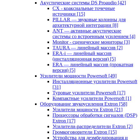
Акустические системы DS Proaudio
[42]
CX - коаксиальные точечные
источники
[15]
PILLAR — звуковые колонны для
архитектурной интеграции
[8]
ANT — активные акустические
системы со встроенным усилением
[4]
Monitor - сценические мониторы
[3]
TAURA — линейный массив
[2]
ERA-i — линейный массив
(инсталляционная версия)
[5]
ERA — линейный массив (прокатная
версия)
[5]
Усилители мощности Powersoft
[49]
Инсталляционные усилители Powersoft
[31]
Туровые усилители Powersoft
[17]
Компактные усилители Powersoft
[1]
Оборудование звукоусиления Extron
[58]
Усилители мощности Extron
[21]
Процессоры обработки сигналов (DSP)
Extron
[17]
Усилители-распределители Extron
[2]
Громкоговорители Extron
[15]
Устройства для деэмбедирования и