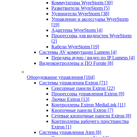
Коммутаторы WyreStorm
[30]
Разветвители WyreStorm
[5]
Удлинители WyreStorm
[38]
Управление и аксессуары WyreStorm
[19]
Адаптеры WyreStorm
[4]
Процессоры для видеостен WyreStorm
[2]
Кабели WyreStorm
[19]
Системы AV коммутации Lumens
[4]
Передача аудио / видео по IP Lumens
[4]
Видеоконтроллеры и ПО Forsite
[8]
Оборудование управления
[104]
Системы управления Extron
[71]
Сенсорные панели Extron
[22]
Процессоры управления Extron
[9]
Лючки Extron
[13]
Контроллеры Extron MediaLink
[11]
Кнопочные панели Extron
[7]
Сетевые кнопочные панели Extron
[8]
Контроллеры рабочего пространства
Extron
[1]
Системы управления Aten
[8]