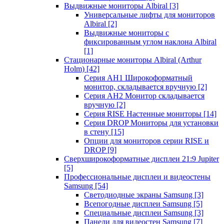
Выдвижные мониторы Albiral
[3]
Универсальные лифты для мониторов
Albiral
[2]
Выдвижные мониторы с
фиксированным углом наклона Albiral
[1]
Стационарные мониторы Albiral (Arthur
Holm)
[42]
Серия AH1 Широкоформатный
монитор, складывается вручную
[2]
Серия AH2 Монитор складывается
вручную
[2]
Серия RISE Настенные мониторы
[14]
Серия DROP Мониторы для установки
в стену
[15]
Опции для мониторов серии RISE и
DROP
[9]
Сверхширокоформатные дисплеи 21:9 Jupiter
[5]
Профессиональные дисплеи и видеостены
Samsung
[54]
Светодиодные экраны Samsung
[3]
Всепогодные дисплеи Samsung
[5]
Специальные дисплеи Samsung
[3]
Панели для видеостен Samsung
[7]