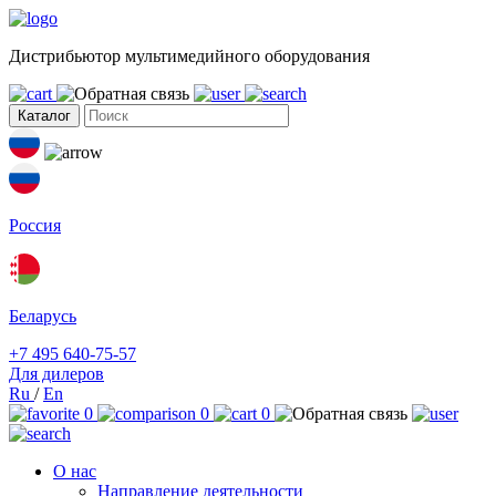
Дистрибьютор мультимедийного оборудования
Каталог
Россия
Беларусь
+7 495 640-75-57
Для дилеров
Ru
/
En
0
0
0
О нас
Направление деятельности