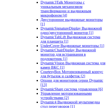
Dynamic3Talk Мониторы с
уникальным механизмом
трансформации и выдвижным
микрофоном
[4]
Двусторонние выдвижные мониторы
[1]
DynamicSignatureDisplay Выдвижной
одно/двусторонний монитор
[1]
DynamicTabLift Выдвижная система
для планшета
[1]
UnderCover Выдвижные мониторы
[1]
DynamicChairDisplay Выдвижной
монитор для встраивания в
подлокотник
[1]
DynamicVision Выдвижная система для
камер ВКС
[1]
CourtesyBox Моторизованный корпус
для бутылок и салфеток
[2]
Опции для мониторов серии Dynamic
[13]
DynamicShare система управления
[6]
Управление моторизованными
устройствами
[2]
Dynamic4 Выдвижной мультимедиа
стол переговоров
[1]