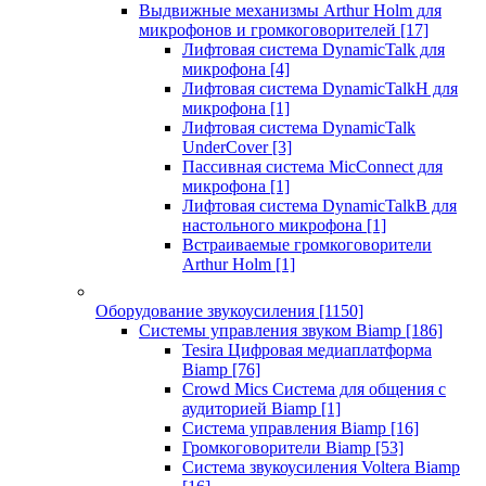
Выдвижные механизмы Arthur Holm для
микрофонов и громкоговорителей
[17]
Лифтовая система DynamicTalk для
микрофона
[4]
Лифтовая система DynamicTalkH для
микрофона
[1]
Лифтовая система DynamicTalk
UnderCover
[3]
Пассивная система MicConnect для
микрофона
[1]
Лифтовая система DynamicTalkB для
настольного микрофона
[1]
Встраиваемые громкоговорители
Arthur Holm
[1]
Оборудование звукоусиления
[1150]
Системы управления звуком Biamp
[186]
Tesira Цифровая медиаплатформа
Biamp
[76]
Crowd Mics Система для общения с
аудиторией Biamp
[1]
Система управления Biamp
[16]
Громкоговорители Biamp
[53]
Система звукоусиления Voltera Biamp