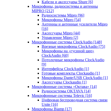
Кабели и аксессуары Shure
[6]
Микрофоны, радиосистемы и антенны
MIPRO
[212]
Радиосистемы Mipro
[96]
Микрофоны Mipro
[54]
Антенны и антенные усилители Mipro
[16]
Аксессуары Mipro
[44]
Управление Mipro
[2]
Микрофонные системы ClockAudio
[148]
Врезные микрофоны ClockAudio
[75]
Микрофоны на «гусиной шее»
ClockAudio
[60]
Потолочные микрофоны ClockAudio
[9]
Интерфейсы ClockAudio
[1]
Готовые комплекты Clockaudio
[1]
Микрофоны Dante/USB ClockAudio
[1]
Аксессуары Clockaudio
[1]
Микрофонные системы «Октава»
[14]
Радиосистемы OKTAVA
[14]
Микрофонные системы Televic
[16]
Цифровая беспроводная система связи
Unite
[16]
Микрофоны Biamp
[17]