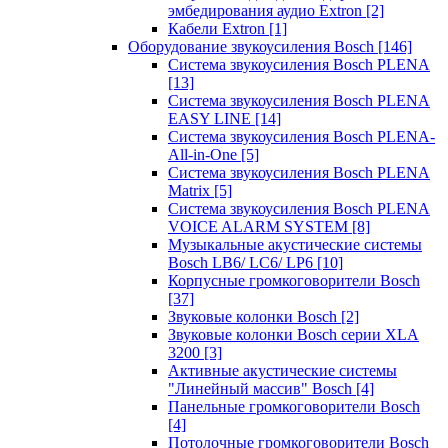
эмбедирования аудио Extron
[2]
Кабели Extron
[1]
Оборудование звукоусиления Bosch
[146]
Система звукоусиления Bosch PLENA
[13]
Система звукоусиления Bosch PLENA
EASY LINE
[14]
Система звукоусиления Bosch PLENA-
All-in-One
[5]
Система звукоусиления Bosch PLENA
Matrix
[5]
Система звукоусиления Bosch PLENA
VOICE ALARM SYSTEM
[8]
Музыкальные акустические системы
Bosch LB6/ LC6/ LP6
[10]
Корпусные громкоговорители Bosch
[37]
Звуковые колонки Bosch
[2]
Звуковые колонки Bosch серии XLA
3200
[3]
Активные акустические системы
"Линейный массив" Bosch
[4]
Панельные громкоговорители Bosch
[4]
Потолочные громкоговорители Bosch