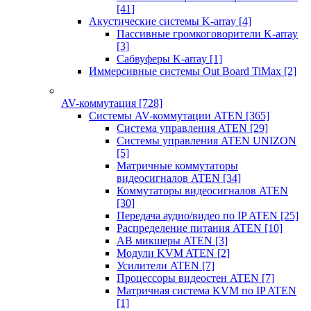
[41]
Акустические системы K-array
[4]
Пассивные громкоговорители K-array
[3]
Сабвуферы K-array
[1]
Иммерсивные системы Out Board TiMax
[2]
AV-коммутация
[728]
Системы AV-коммутации ATEN
[365]
Система управления ATEN
[29]
Системы управления ATEN UNIZON
[5]
Матричные коммутаторы
видеосигналов ATEN
[34]
Коммутаторы видеосигналов ATEN
[30]
Передача аудио/видео по IP ATEN
[25]
Распределение питания ATEN
[10]
АВ микшеры ATEN
[3]
Модули KVM ATEN
[2]
Усилители ATEN
[7]
Процессоры видеостен ATEN
[7]
Матричная система KVM по IP ATEN
[1]