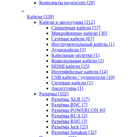
Комплекты видеостен
[28]
Кабели
[339]
Кабели и аксессуары
[212]
Спикерные кабели
[57]
Микрофонные кабели
[30]
Сетевые кабели
[67]
Инструментальный кабель
[1]
Аудиокабели
[3]
Кабельные оплетки
[1]
Коаксиальные кабели
[2]
HDMI кабели
[25]
Интерфейсные кабели
[14]
USB кабели / удлинители
[10]
Силовые кабели
[1]
Аксессуары
[1]
Разъёмы
[102]
Разъёмы XLR
[27]
Разъёмы BNC
[7]
Разъёмы POWERCON
[6]
Разъёмы RCA
[2]
Разъёмы RJ45
[3]
Разъёмы Jack
[25]
Разъёмы Speakon
[32]