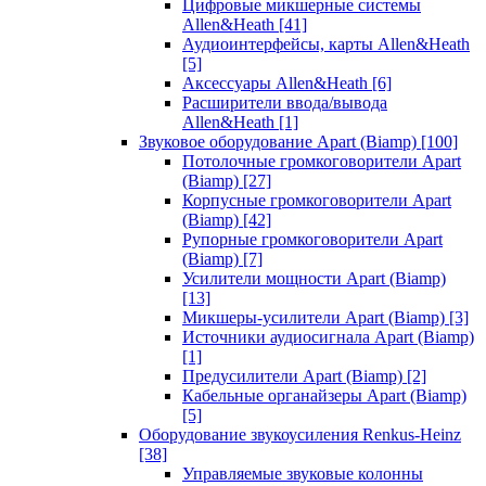
Цифровые микшерные системы
Allen&Heath
[41]
Аудиоинтерфейсы, карты Allen&Heath
[5]
Аксессуары Allen&Heath
[6]
Расширители ввода/вывода
Allen&Heath
[1]
Звуковое оборудование Apart (Biamp)
[100]
Потолочные громкоговорители Apart
(Biamp)
[27]
Корпусные громкоговорители Apart
(Biamp)
[42]
Рупорные громкоговорители Apart
(Biamp)
[7]
Усилители мощности Apart (Biamp)
[13]
Микшеры-усилители Apart (Biamp)
[3]
Источники аудиосигнала Apart (Biamp)
[1]
Предусилители Apart (Biamp)
[2]
Кабельные органайзеры Apart (Biamp)
[5]
Оборудование звукоусиления Renkus-Heinz
[38]
Управляемые звуковые колонны