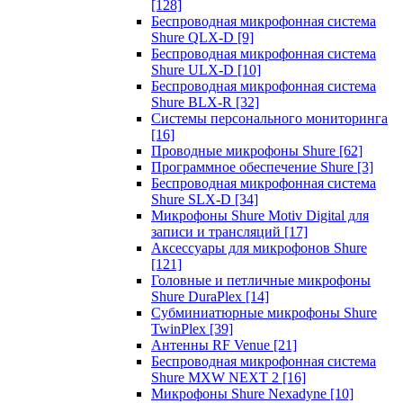
[128]
Беспроводная микрофонная система
Shure QLX-D
[9]
Беспроводная микрофонная система
Shure ULX-D
[10]
Беспроводная микрофонная система
Shure BLX-R
[32]
Системы персонального мониторинга
[16]
Проводные микрофоны Shure
[62]
Программное обеспечение Shure
[3]
Беспроводная микрофонная система
Shure SLX-D
[34]
Микрофоны Shure Motiv Digital для
записи и трансляций
[17]
Аксессуары для микрофонов Shure
[121]
Головные и петличные микрофоны
Shure DuraPlex
[14]
Субминиатюрные микрофоны Shure
TwinPlex
[39]
Антенны RF Venue
[21]
Беспроводная микрофонная система
Shure MXW NEXT 2
[16]
Микрофоны Shure Nexadyne
[10]