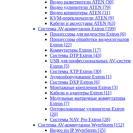
Видео разветвители ATEN
[30]
Видео удлинители ATEN
[79]
Видео конвертеры ATEN
[31]
KVM-переключатели ATEN
[9]
Кабели и аксессуары ATEN
[63]
Системы AV-коммутации Extron
[199]
Процессоры для видеостен Extron
[6]
Процессоры обработки видеосигналов
Extron
[22]
Коммутаторы Extron
[17]
Системы DTP Extron
[43]
USB для профессиональных AV-систем
Extron
[5]
Системы XTP Extron
[30]
Аудиооборудование Extron
[1]
Системы DXP Extron
[6]
Монтажные крепления Extron
[3]
Кабели и адаптеры Extron
[11]
Модульные матричные коммутаторы
Extron
[7]
Оптоволоконные удлинители Extron
[20]
Системы NAV Pro Extron
[28]
Системы AV-коммутации WyreStorm
[152]
Видео по IP WyreStorm
[35]