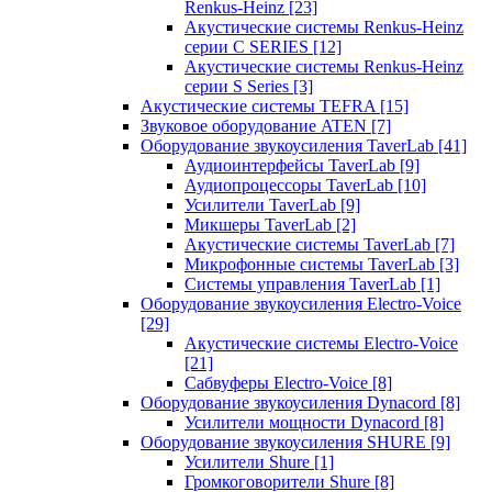
Renkus-Heinz
[23]
Акустические системы Renkus-Heinz
серии C SERIES
[12]
Акустические системы Renkus-Heinz
серии S Series
[3]
Акустические системы TEFRA
[15]
Звуковое оборудование ATEN
[7]
Оборудование звукоусиления TaverLab
[41]
Аудиоинтерфейсы TaverLab
[9]
Аудиопроцессоры TaverLab
[10]
Усилители TaverLab
[9]
Микшеры TaverLab
[2]
Акустические системы TaverLab
[7]
Микрофонные системы TaverLab
[3]
Системы управления TaverLab
[1]
Оборудование звукоусиления Electro-Voice
[29]
Акустические системы Electro-Voice
[21]
Сабвуферы Electro-Voice
[8]
Оборудование звукоусиления Dynacord
[8]
Усилители мощности Dynacord
[8]
Оборудование звукоусиления SHURE
[9]
Усилители Shure
[1]
Громкоговорители Shure
[8]