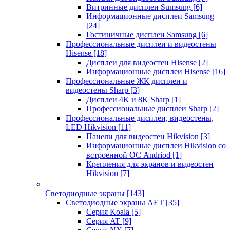
Витринные дисплеи Sumsung
[6]
Информационные дисплеи Samsung
[24]
Гостиничные дисплеи Samsung
[6]
Профессиональные дисплеи и видеостены
Hisense
[18]
Дисплеи для видеостен Hisense
[2]
Информационные дисплеи Hisense
[16]
Профессиональные ЖК дисплеи и
видеостены Sharp
[3]
Дисплеи 4K и 8K Sharp
[1]
Профессиональные дисплеи Sharp
[2]
Профессиональные дисплеи, видеостены,
LED Hikvision
[11]
Панели для видеостен Hikvision
[3]
Информационные дисплеи Hikvision со
встроенной ОС Andriod
[1]
Крепления для экранов и видеостен
Hikvision
[7]
Светодиодные экраны
[143]
Светодиодные экраны AET
[35]
Cерия Koala
[5]
Серия AT
[9]