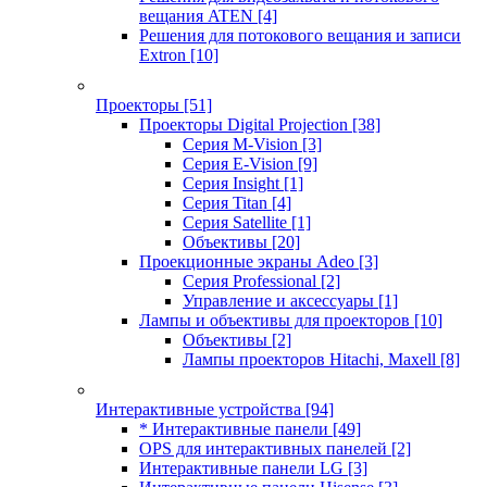
вещания ATEN
[4]
Решения для потокового вещания и записи
Extron
[10]
Проекторы
[51]
Проекторы Digital Projection
[38]
Серия M-Vision
[3]
Серия E-Vision
[9]
Серия Insight
[1]
Серия Titan
[4]
Серия Satellite
[1]
Объективы
[20]
Проекционные экраны Adeo
[3]
Серия Professional
[2]
Управление и аксессуары
[1]
Лампы и объективы для проекторов
[10]
Объективы
[2]
Лампы проекторов Hitachi, Maxell
[8]
Интерактивные устройства
[94]
* Интерактивные панели
[49]
OPS для интерактивных панелей
[2]
Интерактивные панели LG
[3]