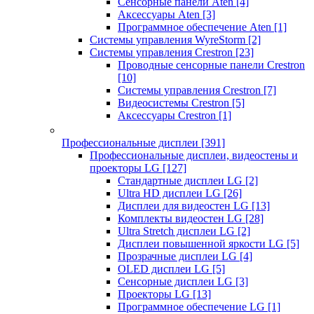
Сенсорные панели Aten
[4]
Аксессуары Aten
[3]
Программное обеспечение Aten
[1]
Системы управления WyreStorm
[2]
Системы управления Crestron
[23]
Проводные сенсорные панели Crestron
[10]
Системы управления Crestron
[7]
Видеосистемы Crestron
[5]
Аксессуары Crestron
[1]
Профессиональные дисплеи
[391]
Профессиональные дисплеи, видеостены и
проекторы LG
[127]
Стандартные дисплеи LG
[2]
Ultra HD дисплеи LG
[26]
Дисплеи для видеостен LG
[13]
Комплекты видеостен LG
[28]
Ultra Stretch дисплеи LG
[2]
Дисплеи повышенной яркости LG
[5]
Прозрачные дисплеи LG
[4]
OLED дисплеи LG
[5]
Сенсорные дисплеи LG
[3]
Проекторы LG
[13]
Программное обеспечение LG
[1]