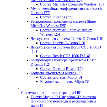
Состав Microflex Complete Wireless
[16]
Мультимедийная конференц-система Bosch
Dicentis
[77]
Состав Dicentis
[77]
Беспроводная конференц-система Shure
Microflex Wireless
[25]
Состав системы Shure Microflex
Wireless
[25]
Дискуссионная система Televic D-Cerno
[19]
Состав Televic D-Cerno
[19]
Дискуссионная система Bosch CCS 1000 D
[14]
Состав Bosch CCS 1000 D
[14]
Беспроводная конференц-система Bosch
Dicentis
[12]
Состав Dicentis Bosch
[12]
Конференц-системы Mipro
[6]
Состав системы Mipro
[3]
Комплекты системы Mipro
[3]
Системы синхронного перевода
[49]
Televic Lingua IR Цифровая ИК система
синхронного перевода и распределения
звука
[8]