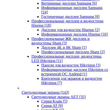
Витринные дисплеи Sumsung
[6]
Информационные дисплеи Samsung
[24]
Гостиничные дисплеи Samsung
[8]
Профессиональные дисплеи и видеостены
Hisense
[18]
Дисплеи для видеостен Hisense
[2]
Информационные дисплеи Hisense
[16]
Профессиональные ЖК дисплеи и
видеостены Sharp
[3]
Дисплеи 4K и 8K Sharp
[1]
Профессиональные дисплеи Sharp
[2]
Профессиональные дисплеи, видеостены,
LED Hikvision
[11]
Панели для видеостен Hikvision
[3]
Информационные дисплеи Hikvision со
встроенной ОС Andriod
[1]
Крепления для экранов и видеостен
Hikvision
[7]
Светодиодные экраны
[143]
Светодиодные экраны AET
[35]
Cерия Koala
[5]
Серия AT
[9]