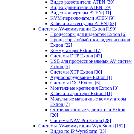
Видео разветвители ATEN
[30]
Видео удлинители ATEN
[79]
Видео конвертеры ATEN
[31]
KVM-переключатели ATEN
[9]
Кабели и аксессуары ATEN
[63]
Системы AV-коммутации Extron
[199]
Процессоры для видеостен Extron
[6]
Процессоры обработки видеосигналов
Extron
[22]
Коммутаторы Extron
[17]
Системы DTP Extron
[43]
USB для профессиональных AV-систем
Extron
[5]
Системы XTP Extron
[30]
Аудиооборудование Extron
[1]
Системы DXP Extron
[6]
Монтажные крепления Extron
[3]
Кабели и адаптеры Extron
[11]
Модульные матричные коммутаторы
Extron
[7]
Оптоволоконные удлинители Extron
[20]
Системы NAV Pro Extron
[28]
Системы AV-коммутации WyreStorm
[152]
Видео по IP WyreStorm
[35]