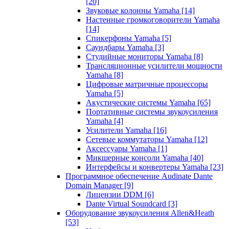
[20]
Звуковые колонны Yamaha
[14]
Настенные громкоговорители Yamaha
[14]
Спикерфоны Yamaha
[5]
Саундбары Yamaha
[3]
Студийные мониторы Yamaha
[8]
Трансляционные усилители мощности
Yamaha
[8]
Цифровые матричные процессоры
Yamaha
[5]
Акустические системы Yamaha
[65]
Портативные системы звукоусиления
Yamaha
[4]
Усилители Yamaha
[16]
Сетевые коммутаторы Yamaha
[12]
Аксессуары Yamaha
[1]
Микшерные консоли Yamaha
[40]
Интерфейсы и конвертеры Yamaha
[23]
Программное обеспечение Audinate Dante
Domain Manager
[9]
Лицензии DDM
[6]
Dante Virtual Soundcard
[3]
Оборудование звукоусиления Allen&Heath
[53]