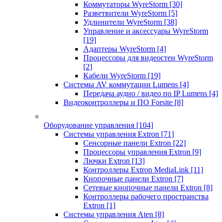
Коммутаторы WyreStorm
[30]
Разветвители WyreStorm
[5]
Удлинители WyreStorm
[38]
Управление и аксессуары WyreStorm
[19]
Адаптеры WyreStorm
[4]
Процессоры для видеостен WyreStorm
[2]
Кабели WyreStorm
[19]
Системы AV коммутации Lumens
[4]
Передача аудио / видео по IP Lumens
[4]
Видеоконтроллеры и ПО Forsite
[8]
Оборудование управления
[104]
Системы управления Extron
[71]
Сенсорные панели Extron
[22]
Процессоры управления Extron
[9]
Лючки Extron
[13]
Контроллеры Extron MediaLink
[11]
Кнопочные панели Extron
[7]
Сетевые кнопочные панели Extron
[8]
Контроллеры рабочего пространства
Extron
[1]
Системы управления Aten
[8]