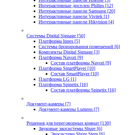
Интерактивные панели Hisense
[3]
Интерактивные дисплеи Philips
[12]
Интерактивные панели Samsung
[20]
Интерактивные панели Vivitek
[1]
Интерактивные панели Hikvision
[4]
Системы Digital Signage
[50]
Платформа Innes
[5]
Системы бронирования помещений
[6]
Комплекты Digital Signage
[3]
Платформа Navori
[9]
Состав платформы Navori
[9]
Платформа SmartPlayer
[10]
Состав SmartPlayer
[10]
Платформа LG
[1]
Платформа Spinetix
[16]
Состав платформы Spinetix
[16]
Документ-камеры
[7]
Документ-камеры Lumens
[7]
Решения для переговорных комнат
[130]
Звуковые экосистемы Shure
[6]
Экосистема Shure Stem
[6]