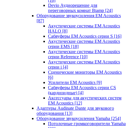
[16]
Devio Аудиорешение для
переговорных комнат Biamp
[24]
Оборудование звукоусиления EM Acoustics
[87]
Акустические системы EM Acoustics
HALO
[8]
Сабвуферы EM Acoustics серии S
[16]
Акустические системы EM Acoustics
серии EMS
[18]
Акустические системы EM Acoustics
серии Reference
[10]
Акустические системы EM Acoustics
серии i
[4]
Сценические мониторы EM Acoustics
[6]
Усилители EM Acoustics
[9]
Сабвуферы EM Acoustics серии CS
(кардиоидные)
[4]
Аксессуары для акустических систем
EM Acoustics
[12]
Адаптеры Audinate Dante для звукового
оборудования
[13]
Оборудование звукоусиления Yamaha
[254]
Потолочные громкоговорители Yamaha