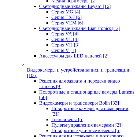
Медиа периметры
[2]
Светодиодные экраны Leyard
[16]
Серия MG
[4]
Серия TXF
[6]
Серия VEM
[6]
Светодиодные экраны LianTronics
[12]
Серия VA
[4]
Серия VL
[4]
Серия VH
[3]
Серия V
[1]
Аксессуары для LED панелей
[2]
Видеокамеры и устройства записи и трансляции
[106]
Решения для захвата и передачи видео
Lumens
[9]
Поворотные и стационарные камеры Lumens
[50]
Видеокамеры и трансиверы Bolin
[33]
Поворотные камеры для помещений
[21]
Трансиверы
[5]
Пульты управления камерами
[2]
Поворотные уличные камеры
[5]
Решения для видеозахвата и потокового