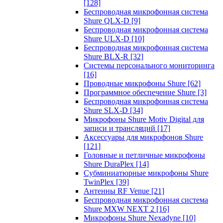
[128]
Беспроводная микрофонная система
Shure QLX-D
[9]
Беспроводная микрофонная система
Shure ULX-D
[10]
Беспроводная микрофонная система
Shure BLX-R
[32]
Системы персонального мониторинга
[16]
Проводные микрофоны Shure
[62]
Программное обеспечение Shure
[3]
Беспроводная микрофонная система
Shure SLX-D
[34]
Микрофоны Shure Motiv Digital для
записи и трансляций
[17]
Аксессуары для микрофонов Shure
[121]
Головные и петличные микрофоны
Shure DuraPlex
[14]
Субминиатюрные микрофоны Shure
TwinPlex
[39]
Антенны RF Venue
[21]
Беспроводная микрофонная система
Shure MXW NEXT 2
[16]
Микрофоны Shure Nexadyne
[10]