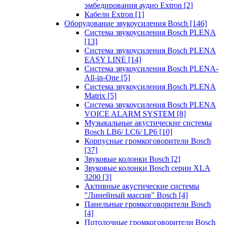
эмбедирования аудио Extron
[2]
Кабели Extron
[1]
Оборудование звукоусиления Bosch
[146]
Система звукоусиления Bosch PLENA
[13]
Система звукоусиления Bosch PLENA
EASY LINE
[14]
Система звукоусиления Bosch PLENA-
All-in-One
[5]
Система звукоусиления Bosch PLENA
Matrix
[5]
Система звукоусиления Bosch PLENA
VOICE ALARM SYSTEM
[8]
Музыкальные акустические системы
Bosch LB6/ LC6/ LP6
[10]
Корпусные громкоговорители Bosch
[37]
Звуковые колонки Bosch
[2]
Звуковые колонки Bosch серии XLA
3200
[3]
Активные акустические системы
"Линейный массив" Bosch
[4]
Панельные громкоговорители Bosch
[4]
Потолочные громкоговорители Bosch