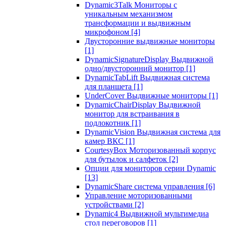
Dynamic3Talk Мониторы с
уникальным механизмом
трансформации и выдвижным
микрофоном
[4]
Двусторонние выдвижные мониторы
[1]
DynamicSignatureDisplay Выдвижной
одно/двусторонний монитор
[1]
DynamicTabLift Выдвижная система
для планшета
[1]
UnderCover Выдвижные мониторы
[1]
DynamicChairDisplay Выдвижной
монитор для встраивания в
подлокотник
[1]
DynamicVision Выдвижная система для
камер ВКС
[1]
CourtesyBox Моторизованный корпус
для бутылок и салфеток
[2]
Опции для мониторов серии Dynamic
[13]
DynamicShare система управления
[6]
Управление моторизованными
устройствами
[2]
Dynamic4 Выдвижной мультимедиа
стол переговоров
[1]