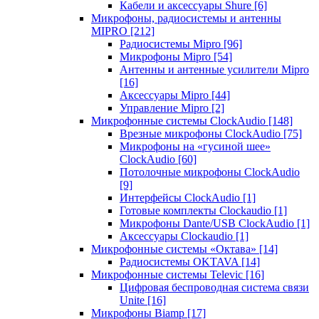
Кабели и аксессуары Shure
[6]
Микрофоны, радиосистемы и антенны
MIPRO
[212]
Радиосистемы Mipro
[96]
Микрофоны Mipro
[54]
Антенны и антенные усилители Mipro
[16]
Аксессуары Mipro
[44]
Управление Mipro
[2]
Микрофонные системы ClockAudio
[148]
Врезные микрофоны ClockAudio
[75]
Микрофоны на «гусиной шее»
ClockAudio
[60]
Потолочные микрофоны ClockAudio
[9]
Интерфейсы ClockAudio
[1]
Готовые комплекты Clockaudio
[1]
Микрофоны Dante/USB ClockAudio
[1]
Аксессуары Clockaudio
[1]
Микрофонные системы «Октава»
[14]
Радиосистемы OKTAVA
[14]
Микрофонные системы Televic
[16]
Цифровая беспроводная система связи
Unite
[16]
Микрофоны Biamp
[17]