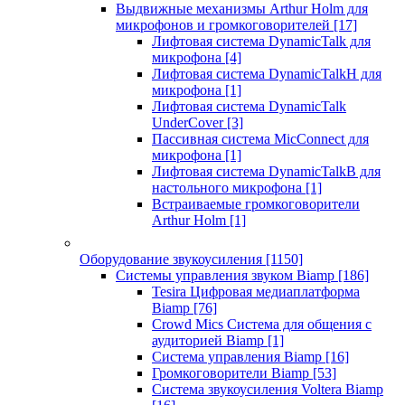
Выдвижные механизмы Arthur Holm для
микрофонов и громкоговорителей
[17]
Лифтовая система DynamicTalk для
микрофона
[4]
Лифтовая система DynamicTalkH для
микрофона
[1]
Лифтовая система DynamicTalk
UnderCover
[3]
Пассивная система MicConnect для
микрофона
[1]
Лифтовая система DynamicTalkB для
настольного микрофона
[1]
Встраиваемые громкоговорители
Arthur Holm
[1]
Оборудование звукоусиления
[1150]
Системы управления звуком Biamp
[186]
Tesira Цифровая медиаплатформа
Biamp
[76]
Crowd Mics Система для общения с
аудиторией Biamp
[1]
Система управления Biamp
[16]
Громкоговорители Biamp
[53]
Система звукоусиления Voltera Biamp