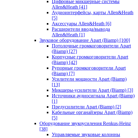
Цифровые микшерные системы
Allen&Heath
[41]
Аудиоинтерфейсы, карты Allen&Heath
[5]
Аксессуары Allen&Heath
[6]
Расширители ввода/вывода
Allen&Heath
[1]
Звуковое оборудование Apart (Biamp)
[100]
Потолочные громкоговорители Apart
(Biamp)
[27]
Корпусные громкоговорители Apart
(Biamp)
[42]
Рупорные громкоговорители Apart
(Biamp)
[7]
Усилители мощности Apart (Biamp)
[13]
Микшеры-усилители Apart (Biamp)
[3]
Источники аудиосигнала Apart (Biamp)
[1]
Предусилители Apart (Biamp)
[2]
Кабельные органайзеры Apart (Biamp)
[5]
Оборудование звукоусиления Renkus-Heinz
[38]
Управляемые звуковые колонны