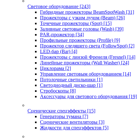
Световое оборудование
[243]
Гибридные прожекторы BeamSpotWash
[31]
Прожекторы с узким лучом (Beam)
[26]
Точечные прожекторы (Spot)
[15]
Заливные световые головы (Wash)
[39]
PAR-прожектор
[34]
Профильные прожекторы (Profile)
[9]
Прожектор следящего света (FollowSpot)
[2]
LED-бар (Bar)
[4]
Прожекторы с линзой Френеля (Fresnel)
[14]
Линейные прожекторы (Wall Washer)
[24]
Циклорама
[2]
Управление световым оборудованием
[14]
Потолочные светильники
[1]
Светодиодный диско-шар
[1]
Стробоскопы
[8]
Аксессуары для светового оборудования
[19]
Сценические спецэффекты
[15]
Генераторы тумана
[7]
Сценические вентиляторы
[3]
Жидкости для спецэффектов
[5]