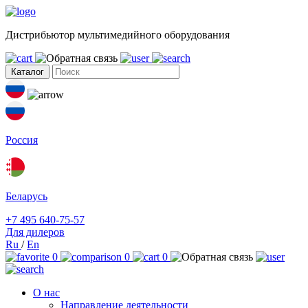
Дистрибьютор мультимедийного оборудования
Каталог
Россия
Беларусь
+7 495 640-75-57
Для дилеров
Ru
/
En
0
0
0
О нас
Направление деятельности