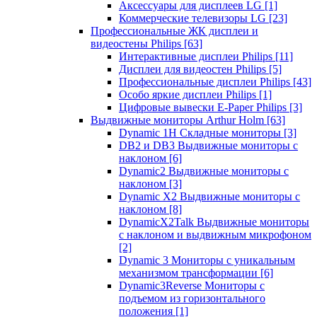
Аксессуары для дисплеев LG
[1]
Коммерческие телевизоры LG
[23]
Профессиональные ЖК дисплеи и
видеостены Philips
[63]
Интерактивные дисплеи Philips
[11]
Дисплеи для видеостен Philips
[5]
Профессиональные дисплеи Philips
[43]
Особо яркие дисплеи Philips
[1]
Цифровые вывески E-Paper Philips
[3]
Выдвижные мониторы Arthur Holm
[63]
Dynamic 1Н Складные мониторы
[3]
DB2 и DB3 Выдвижные мониторы с
наклоном
[6]
Dynamic2 Выдвижные мониторы с
наклоном
[3]
Dynamic X2 Выдвижные мониторы с
наклоном
[8]
DynamicX2Talk Выдвижные мониторы
с наклоном и выдвижным микрофоном
[2]
Dynamic 3 Мониторы с уникальным
механизмом трансформации
[6]
Dynamic3Reverse Мониторы с
подъемом из горизонтального
положения
[1]