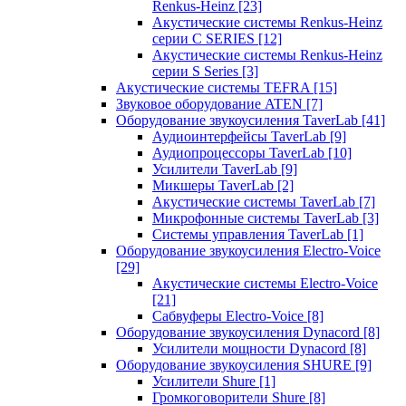
Renkus-Heinz
[23]
Акустические системы Renkus-Heinz
серии C SERIES
[12]
Акустические системы Renkus-Heinz
серии S Series
[3]
Акустические системы TEFRA
[15]
Звуковое оборудование ATEN
[7]
Оборудование звукоусиления TaverLab
[41]
Аудиоинтерфейсы TaverLab
[9]
Аудиопроцессоры TaverLab
[10]
Усилители TaverLab
[9]
Микшеры TaverLab
[2]
Акустические системы TaverLab
[7]
Микрофонные системы TaverLab
[3]
Системы управления TaverLab
[1]
Оборудование звукоусиления Electro-Voice
[29]
Акустические системы Electro-Voice
[21]
Сабвуферы Electro-Voice
[8]
Оборудование звукоусиления Dynacord
[8]
Усилители мощности Dynacord
[8]
Оборудование звукоусиления SHURE
[9]
Усилители Shure
[1]
Громкоговорители Shure
[8]