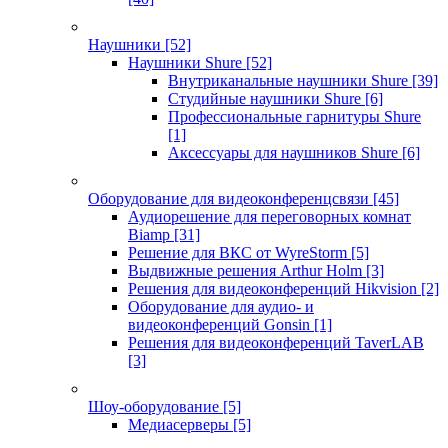
Наушники
[52]
Наушники Shure
[52]
Внутриканальные наушники Shure
[39]
Студийные наушники Shure
[6]
Профессиональные гарнитуры Shure
[1]
Аксессуары для наушников Shure
[6]
Оборудование для видеоконференцсвязи
[45]
Аудиорешение для переговорных комнат
Biamp
[31]
Решение для ВКС от WyreStorm
[5]
Выдвижные решения Arthur Holm
[3]
Решения для видеоконференций Hikvision
[2]
Оборудование для аудио- и
видеоконференций Gonsin
[1]
Решения для видеоконференций TaverLAB
[3]
Шоу-оборудование
[5]
Медиасерверы
[5]