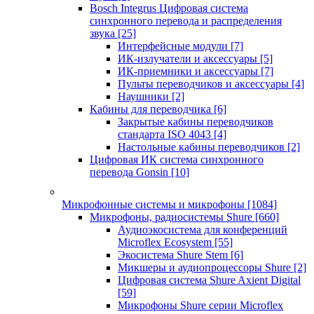
Bosch Integrus Цифровая система
синхронного перевода и распределения
звука
[25]
Интерфейсные модули
[7]
ИК-излучатели и аксессуары
[5]
ИК-приемники и аксессуары
[7]
Пульты переводчиков и аксессуары
[4]
Наушники
[2]
Кабины для переводчика
[6]
Закрытые кабины переводчиков
стандарта ISO 4043
[4]
Настольные кабины переводчиков
[2]
Цифровая ИК система синхронного
перевода Gonsin
[10]
Микрофонные системы и микрофоны
[1084]
Микрофоны, радиосистемы Shure
[660]
Аудиоэкосистема для конференций
Microflex Ecosystem
[55]
Экосистема Shure Stem
[6]
Микшеры и аудиопроцессоры Shure
[2]
Цифровая система Shure Axient Digital
[59]
Микрофоны Shure серии Microflex