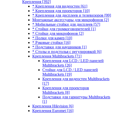
Крепления
[392]
* Крепления для видеостен
[61]
* Крепления для проекторов
[10]
* Крепления для дисплеев и телевизоров
[99]
Монтажные аксессуары для микрофонов
[2]
* Мобильные стойки для дисплеев
[57]
* Стойки для громкоговорителей
[1]
* Стойки для микрофонов
[2]
* Полки для камер
[10]
* Рэковые стойки
[16]
* Подставки для наушников
[1]
* Столы и подстолья с регулировкой
[6]
Крепления Multibrackets
[71]
Крепления для LCD / LED панелей
Multibrackets
[26]
Стойки для LCD / LED панелей
Multibrackets
[19]
Крепления для видеостен Multibrackets
[17]
Крепления для проекторов
Multibrackets
[8]
Подставки для гарнитуры Multibrackets
[1]
Крепления Hikvision
[6]
Крепления Euromet
[16]