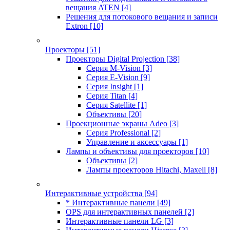
вещания ATEN
[4]
Решения для потокового вещания и записи
Extron
[10]
Проекторы
[51]
Проекторы Digital Projection
[38]
Серия M-Vision
[3]
Серия E-Vision
[9]
Серия Insight
[1]
Серия Titan
[4]
Серия Satellite
[1]
Объективы
[20]
Проекционные экраны Adeo
[3]
Серия Professional
[2]
Управление и аксессуары
[1]
Лампы и объективы для проекторов
[10]
Объективы
[2]
Лампы проекторов Hitachi, Maxell
[8]
Интерактивные устройства
[94]
* Интерактивные панели
[49]
OPS для интерактивных панелей
[2]
Интерактивные панели LG
[3]