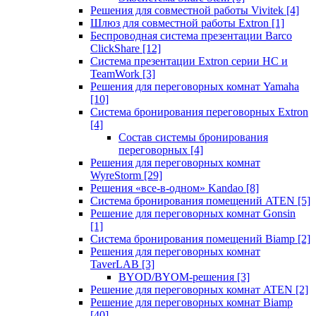
Решения для совместной работы Vivitek
[4]
Шлюз для совместной работы Extron
[1]
Беспроводная система презентации Barco
ClickShare
[12]
Система презентации Extron серии HC и
TeamWork
[3]
Решения для переговорных комнат Yamaha
[10]
Система бронирования переговорных Extron
[4]
Состав системы бронирования
переговорных
[4]
Решения для переговорных комнат
WyreStorm
[29]
Решения «все-в-одном» Kandao
[8]
Система бронирования помещений ATEN
[5]
Решение для переговорных комнат Gonsin
[1]
Система бронирования помещений Biamp
[2]
Решения для переговорных комнат
TaverLAB
[3]
BYOD/BYOM-решения
[3]
Решение для переговорных комнат ATEN
[2]
Решение для переговорных комнат Biamp
[40]