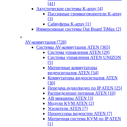
[41]
Акустические системы K-array
[4]
Пассивные громкоговорители K-array
[3]
Сабвуферы K-array
[1]
Иммерсивные системы Out Board TiMax
[2]
AV-коммутация
[728]
Системы AV-коммутации ATEN
[365]
Система управления ATEN
[29]
Системы управления ATEN UNIZON
[5]
Матричные коммутаторы
видеосигналов ATEN
[34]
Коммутаторы видеосигналов ATEN
[30]
Передача аудио/видео по IP ATEN
[25]
Распределение питания ATEN
[10]
АВ микшеры ATEN
[3]
Модули KVM ATEN
[2]
Усилители ATEN
[7]
Процессоры видеостен ATEN
[7]
Матричная система KVM по IP ATEN
[1]