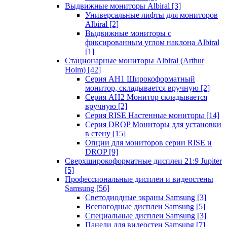
Выдвижные мониторы Albiral
[3]
Универсальные лифты для мониторов
Albiral
[2]
Выдвижные мониторы с
фиксированным углом наклона Albiral
[1]
Стационарные мониторы Albiral (Arthur
Holm)
[42]
Серия AH1 Широкоформатный
монитор, складывается вручную
[2]
Серия AH2 Монитор складывается
вручную
[2]
Серия RISE Настенные мониторы
[14]
Серия DROP Мониторы для установки
в стену
[15]
Опции для мониторов серии RISE и
DROP
[9]
Сверхширокоформатные дисплеи 21:9 Jupiter
[5]
Профессиональные дисплеи и видеостены
Samsung
[56]
Светодиодные экраны Samsung
[3]
Всепогодные дисплеи Samsung
[5]
Специальные дисплеи Samsung
[3]
Панели для видеостен Samsung
[7]