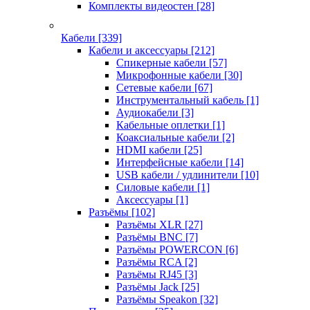
Комплекты видеостен
[28]
Кабели
[339]
Кабели и аксессуары
[212]
Спикерные кабели
[57]
Микрофонные кабели
[30]
Сетевые кабели
[67]
Инструментальный кабель
[1]
Аудиокабели
[3]
Кабельные оплетки
[1]
Коаксиальные кабели
[2]
HDMI кабели
[25]
Интерфейсные кабели
[14]
USB кабели / удлинители
[10]
Силовые кабели
[1]
Аксессуары
[1]
Разъёмы
[102]
Разъёмы XLR
[27]
Разъёмы BNC
[7]
Разъёмы POWERCON
[6]
Разъёмы RCA
[2]
Разъёмы RJ45
[3]
Разъёмы Jack
[25]
Разъёмы Speakon
[32]