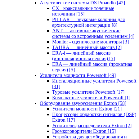
Акустические системы DS Proaudio
[42]
CX - коаксиальные точечные
источники
[15]
PILLAR — звуковые колонны для
архитектурной интеграции
[8]
ANT — активные акустические
системы со встроенным усилением
[4]
Monitor - сценические мониторы
[3]
TAURA — линейный массив
[2]
ERA-i — линейный массив
(инсталляционная версия)
[5]
ERA — линейный массив (прокатная
версия)
[5]
Усилители мощности Powersoft
[49]
Инсталляционные усилители Powersoft
[31]
Туровые усилители Powersoft
[17]
Компактные усилители Powersoft
[1]
Оборудование звукоусиления Extron
[58]
Усилители мощности Extron
[21]
Процессоры обработки сигналов (DSP)
Extron
[17]
Усилители-распределители Extron
[2]
Громкоговорители Extron
[15]
Устройства для деэмбедирования и