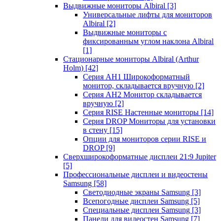
Выдвижные мониторы Albiral
[3]
Универсальные лифты для мониторов
Albiral
[2]
Выдвижные мониторы с
фиксированным углом наклона Albiral
[1]
Стационарные мониторы Albiral (Arthur
Holm)
[42]
Серия AH1 Широкоформатный
монитор, складывается вручную
[2]
Серия AH2 Монитор складывается
вручную
[2]
Серия RISE Настенные мониторы
[14]
Серия DROP Мониторы для установки
в стену
[15]
Опции для мониторов серии RISE и
DROP
[9]
Сверхширокоформатные дисплеи 21:9 Jupiter
[5]
Профессиональные дисплеи и видеостены
Samsung
[58]
Светодиодные экраны Samsung
[3]
Всепогодные дисплеи Samsung
[5]
Специальные дисплеи Samsung
[3]
Панели для видеостен Samsung
[7]