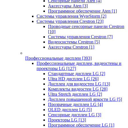
Сенсорные панели Aten
[4]
Аксессуары Aten
[3]
Программное обеспечение Aten
[1]
Системы управления WyreStorm
[2]
Системы управления Crestron
[23]
Проводные сенсорные панели Crestron
[10]
Системы управления Crestron
[7]
Видеосистемы Crestron
[5]
Аксессуары Crestron
[1]
Профессиональные дисплеи
[393]
Профессиональные дисплеи, видеостены и
проекторы LG
[127]
Стандартные дисплеи LG
[2]
Ultra HD дисплеи LG
[26]
Дисплеи для видеостен LG
[13]
Комплекты видеостен LG
[28]
Ultra Stretch дисплеи LG
[2]
Дисплеи повышенной яркости LG
[5]
Прозрачные дисплеи LG
[4]
OLED дисплеи LG
[5]
Сенсорные дисплеи LG
[3]
Проекторы LG
[13]
Программное обеспечение LG
[1]