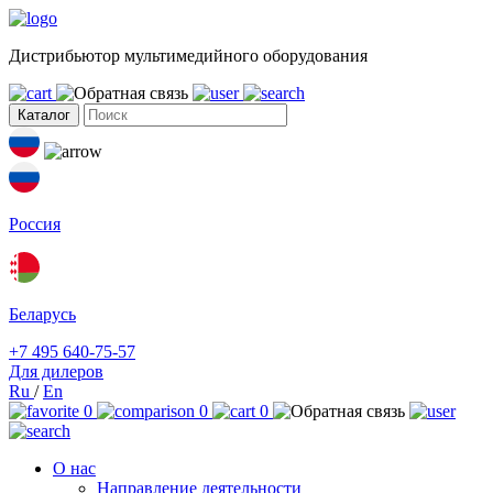
Дистрибьютор мультимедийного оборудования
Каталог
Россия
Беларусь
+7 495 640-75-57
Для дилеров
Ru
/
En
0
0
0
О нас
Направление деятельности