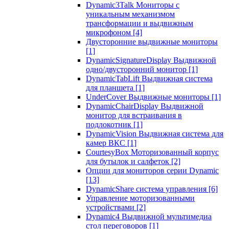
Dynamic3Talk Мониторы с
уникальным механизмом
трансформации и выдвижным
микрофоном
[4]
Двусторонние выдвижные мониторы
[1]
DynamicSignatureDisplay Выдвижной
одно/двусторонний монитор
[1]
DynamicTabLift Выдвижная система
для планшета
[1]
UnderCover Выдвижные мониторы
[1]
DynamicChairDisplay Выдвижной
монитор для встраивания в
подлокотник
[1]
DynamicVision Выдвижная система для
камер ВКС
[1]
CourtesyBox Моторизованный корпус
для бутылок и салфеток
[2]
Опции для мониторов серии Dynamic
[13]
DynamicShare система управления
[6]
Управление моторизованными
устройствами
[2]
Dynamic4 Выдвижной мультимедиа
стол переговоров
[1]