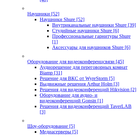
Наушники
[52]
Наушники Shure
[52]
Внутриканальные наушники Shure
[39]
Студийные наушники Shure
[6]
Профессиональные гарнитуры Shure
[1]
Аксессуары для наушников Shure
[6]
Оборудование для видеоконференцсвязи
[45]
Аудиорешение для переговорных комнат
Biamp
[31]
Решение для ВКС от WyreStorm
[5]
Выдвижные решения Arthur Holm
[3]
Решения для видеоконференций Hikvision
[2]
Оборудование для аудио- и
видеоконференций Gonsin
[1]
Решения для видеоконференций TaverLAB
[3]
Шоу-оборудование
[5]
Медиасерверы
[5]