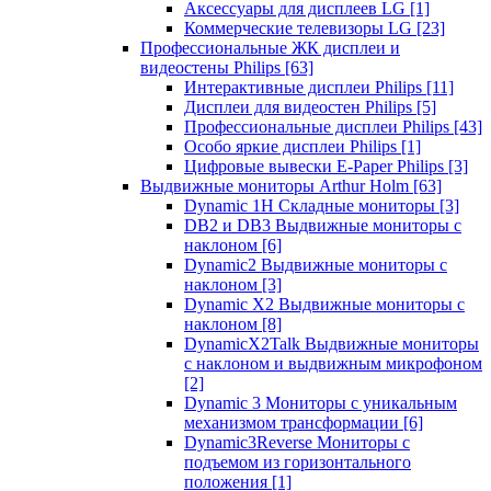
Аксессуары для дисплеев LG
[1]
Коммерческие телевизоры LG
[23]
Профессиональные ЖК дисплеи и
видеостены Philips
[63]
Интерактивные дисплеи Philips
[11]
Дисплеи для видеостен Philips
[5]
Профессиональные дисплеи Philips
[43]
Особо яркие дисплеи Philips
[1]
Цифровые вывески E-Paper Philips
[3]
Выдвижные мониторы Arthur Holm
[63]
Dynamic 1Н Складные мониторы
[3]
DB2 и DB3 Выдвижные мониторы с
наклоном
[6]
Dynamic2 Выдвижные мониторы с
наклоном
[3]
Dynamic X2 Выдвижные мониторы с
наклоном
[8]
DynamicX2Talk Выдвижные мониторы
с наклоном и выдвижным микрофоном
[2]
Dynamic 3 Мониторы с уникальным
механизмом трансформации
[6]
Dynamic3Reverse Мониторы с
подъемом из горизонтального
положения
[1]