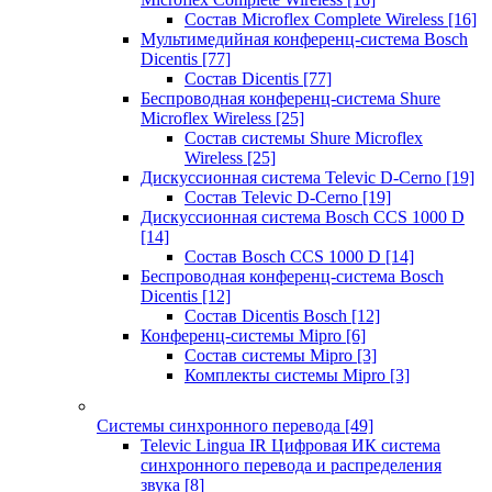
Состав Microflex Complete Wireless
[16]
Мультимедийная конференц-система Bosch
Dicentis
[77]
Состав Dicentis
[77]
Беспроводная конференц-система Shure
Microflex Wireless
[25]
Состав системы Shure Microflex
Wireless
[25]
Дискуссионная система Televic D-Cerno
[19]
Состав Televic D-Cerno
[19]
Дискуссионная система Bosch CCS 1000 D
[14]
Состав Bosch CCS 1000 D
[14]
Беспроводная конференц-система Bosch
Dicentis
[12]
Состав Dicentis Bosch
[12]
Конференц-системы Mipro
[6]
Состав системы Mipro
[3]
Комплекты системы Mipro
[3]
Системы синхронного перевода
[49]
Televic Lingua IR Цифровая ИК система
синхронного перевода и распределения
звука
[8]