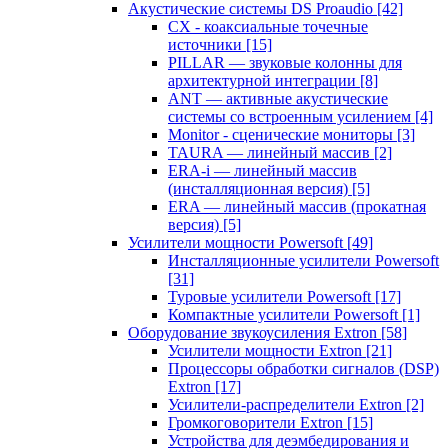
Акустические системы DS Proaudio
[42]
CX - коаксиальные точечные
источники
[15]
PILLAR — звуковые колонны для
архитектурной интеграции
[8]
ANT — активные акустические
системы со встроенным усилением
[4]
Monitor - сценические мониторы
[3]
TAURA — линейный массив
[2]
ERA-i — линейный массив
(инсталляционная версия)
[5]
ERA — линейный массив (прокатная
версия)
[5]
Усилители мощности Powersoft
[49]
Инсталляционные усилители Powersoft
[31]
Туровые усилители Powersoft
[17]
Компактные усилители Powersoft
[1]
Оборудование звукоусиления Extron
[58]
Усилители мощности Extron
[21]
Процессоры обработки сигналов (DSP)
Extron
[17]
Усилители-распределители Extron
[2]
Громкоговорители Extron
[15]
Устройства для деэмбедирования и