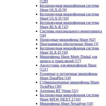
[128]
Беспроводная микрофонная система
Shure QLX-D
[9]
Беспроводная микрофонная система
Shure ULX-D
[10]
Беспроводная микрофонная система
Shure BLX-R
[32]
Системы персонального мониторинга
[16]
Проводные микрофоны Shure
[62]
Программное обеспечение Shure
[3]
Беспроводная микрофонная система
Shure SLX-D
[34]
Микрофоны Shure Motiv Digital для
записи и трансляций
[17]
Аксессуары для микрофонов Shure
[121]
Головные и петличные микрофоны
Shure DuraPlex
[14]
Субминиатюрные микрофоны Shure
TwinPlex
[39]
Антенны RF Venue
[21]
Беспроводная микрофонная система
Shure MXW NEXT 2
[16]
Микрофоны Shure Nexadyne
[10]