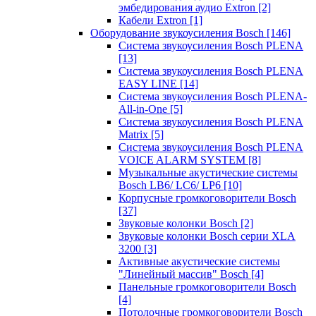
эмбедирования аудио Extron
[2]
Кабели Extron
[1]
Оборудование звукоусиления Bosch
[146]
Система звукоусиления Bosch PLENA
[13]
Система звукоусиления Bosch PLENA
EASY LINE
[14]
Система звукоусиления Bosch PLENA-
All-in-One
[5]
Система звукоусиления Bosch PLENA
Matrix
[5]
Система звукоусиления Bosch PLENA
VOICE ALARM SYSTEM
[8]
Музыкальные акустические системы
Bosch LB6/ LC6/ LP6
[10]
Корпусные громкоговорители Bosch
[37]
Звуковые колонки Bosch
[2]
Звуковые колонки Bosch серии XLA
3200
[3]
Активные акустические системы
"Линейный массив" Bosch
[4]
Панельные громкоговорители Bosch
[4]
Потолочные громкоговорители Bosch