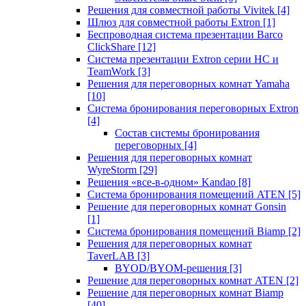
Решения для совместной работы Vivitek
[4]
Шлюз для совместной работы Extron
[1]
Беспроводная система презентации Barco
ClickShare
[12]
Система презентации Extron серии HC и
TeamWork
[3]
Решения для переговорных комнат Yamaha
[10]
Система бронирования переговорных Extron
[4]
Состав системы бронирования
переговорных
[4]
Решения для переговорных комнат
WyreStorm
[29]
Решения «все-в-одном» Kandao
[8]
Система бронирования помещений ATEN
[5]
Решение для переговорных комнат Gonsin
[1]
Система бронирования помещений Biamp
[2]
Решения для переговорных комнат
TaverLAB
[3]
BYOD/BYOM-решения
[3]
Решение для переговорных комнат ATEN
[2]
Решение для переговорных комнат Biamp
[40]