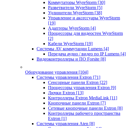
Коммутаторы WyreStorm
[30]
Разветвители WyreStorm
[5]
Удлинители WyreStorm
[38]
Управление и аксессуары WyreStorm
[19]
Адаптеры WyreStorm
[4]
Процессоры для видеостен WyreStorm
[2]
Кабели WyreStorm
[19]
Системы AV коммутации Lumens
[4]
Передача аудио / видео по IP Lumens
[4]
Видеоконтроллеры и ПО Forsite
[8]
Оборудование управления
[104]
Системы управления Extron
[71]
Сенсорные панели Extron
[22]
Процессоры управления Extron
[9]
Лючки Extron
[13]
Контроллеры Extron MediaLink
[11]
Кнопочные панели Extron
[7]
Сетевые кнопочные панели Extron
[8]
Контроллеры рабочего пространства
Extron
[1]
Системы управления Aten
[8]