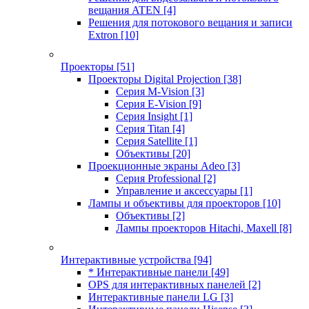
вещания ATEN
[4]
Решения для потокового вещания и записи
Extron
[10]
Проекторы
[51]
Проекторы Digital Projection
[38]
Серия M-Vision
[3]
Серия E-Vision
[9]
Серия Insight
[1]
Серия Titan
[4]
Серия Satellite
[1]
Объективы
[20]
Проекционные экраны Adeo
[3]
Серия Professional
[2]
Управление и аксессуары
[1]
Лампы и объективы для проекторов
[10]
Объективы
[2]
Лампы проекторов Hitachi, Maxell
[8]
Интерактивные устройства
[94]
* Интерактивные панели
[49]
OPS для интерактивных панелей
[2]
Интерактивные панели LG
[3]