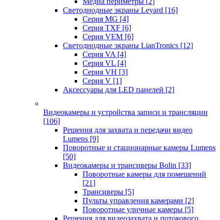
Медиа периметры
[2]
Светодиодные экраны Leyard
[16]
Серия MG
[4]
Серия TXF
[6]
Серия VEM
[6]
Светодиодные экраны LianTronics
[12]
Серия VA
[4]
Серия VL
[4]
Серия VH
[3]
Серия V
[1]
Аксессуары для LED панелей
[2]
Видеокамеры и устройства записи и трансляции
[106]
Решения для захвата и передачи видео
Lumens
[9]
Поворотные и стационарные камеры Lumens
[50]
Видеокамеры и трансиверы Bolin
[33]
Поворотные камеры для помещений
[21]
Трансиверы
[5]
Пульты управления камерами
[2]
Поворотные уличные камеры
[5]
Решения для видеозахвата и потокового