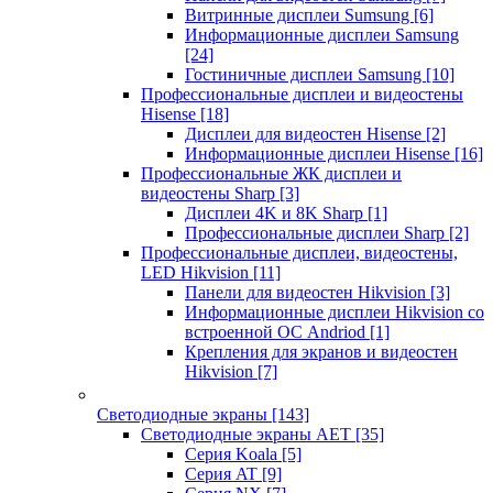
Витринные дисплеи Sumsung
[6]
Информационные дисплеи Samsung
[24]
Гостиничные дисплеи Samsung
[10]
Профессиональные дисплеи и видеостены
Hisense
[18]
Дисплеи для видеостен Hisense
[2]
Информационные дисплеи Hisense
[16]
Профессиональные ЖК дисплеи и
видеостены Sharp
[3]
Дисплеи 4K и 8K Sharp
[1]
Профессиональные дисплеи Sharp
[2]
Профессиональные дисплеи, видеостены,
LED Hikvision
[11]
Панели для видеостен Hikvision
[3]
Информационные дисплеи Hikvision со
встроенной ОС Andriod
[1]
Крепления для экранов и видеостен
Hikvision
[7]
Светодиодные экраны
[143]
Светодиодные экраны AET
[35]
Cерия Koala
[5]
Серия AT
[9]