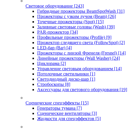
Световое оборудование
[243]
Гибридные прожекторы BeamSpotWash
[31]
Прожекторы с узким лучом (Beam)
[26]
Точечные прожекторы (Spot)
[15]
Заливные световые головы (Wash)
[39]
PAR-прожектор
[34]
Профильные прожекторы (Profile)
[9]
Прожектор следящего света (FollowSpot)
[2]
LED-бар (Bar)
[4]
Прожекторы с линзой Френеля (Fresnel)
[14]
Линейные прожекторы (Wall Washer)
[24]
Циклорама
[2]
Управление световым оборудованием
[14]
Потолочные светильники
[1]
Светодиодный диско-шар
[1]
Стробоскопы
[8]
Аксессуары для светового оборудования
[19]
Сценические спецэффекты
[15]
Генераторы тумана
[7]
Сценические вентиляторы
[3]
Жидкости для спецэффектов
[5]