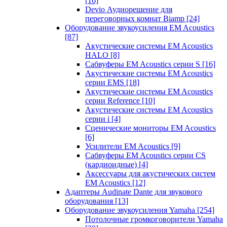
[16]
Devio Аудиорешение для
переговорных комнат Biamp
[24]
Оборудование звукоусиления EM Acoustics
[87]
Акустические системы EM Acoustics
HALO
[8]
Сабвуферы EM Acoustics серии S
[16]
Акустические системы EM Acoustics
серии EMS
[18]
Акустические системы EM Acoustics
серии Reference
[10]
Акустические системы EM Acoustics
серии i
[4]
Сценические мониторы EM Acoustics
[6]
Усилители EM Acoustics
[9]
Сабвуферы EM Acoustics серии CS
(кардиоидные)
[4]
Аксессуары для акустических систем
EM Acoustics
[12]
Адаптеры Audinate Dante для звукового
оборудования
[13]
Оборудование звукоусиления Yamaha
[254]
Потолочные громкоговорители Yamaha