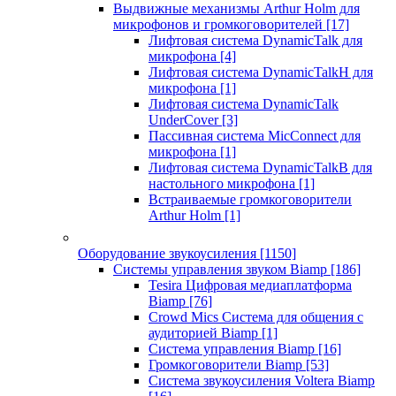
Выдвижные механизмы Arthur Holm для
микрофонов и громкоговорителей
[17]
Лифтовая система DynamicTalk для
микрофона
[4]
Лифтовая система DynamicTalkH для
микрофона
[1]
Лифтовая система DynamicTalk
UnderCover
[3]
Пассивная система MicConnect для
микрофона
[1]
Лифтовая система DynamicTalkB для
настольного микрофона
[1]
Встраиваемые громкоговорители
Arthur Holm
[1]
Оборудование звукоусиления
[1150]
Системы управления звуком Biamp
[186]
Tesira Цифровая медиаплатформа
Biamp
[76]
Crowd Mics Система для общения с
аудиторией Biamp
[1]
Система управления Biamp
[16]
Громкоговорители Biamp
[53]
Система звукоусиления Voltera Biamp