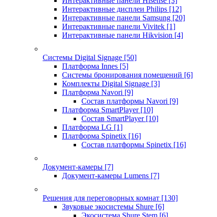
Интерактивные панели Hisense
[3]
Интерактивные дисплеи Philips
[12]
Интерактивные панели Samsung
[20]
Интерактивные панели Vivitek
[1]
Интерактивные панели Hikvision
[4]
Системы Digital Signage
[50]
Платформа Innes
[5]
Системы бронирования помещений
[6]
Комплекты Digital Signage
[3]
Платформа Navori
[9]
Состав платформы Navori
[9]
Платформа SmartPlayer
[10]
Состав SmartPlayer
[10]
Платформа LG
[1]
Платформа Spinetix
[16]
Состав платформы Spinetix
[16]
Документ-камеры
[7]
Документ-камеры Lumens
[7]
Решения для переговорных комнат
[130]
Звуковые экосистемы Shure
[6]
Экосистема Shure Stem
[6]