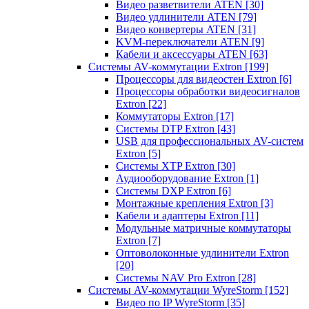
Видео разветвители ATEN
[30]
Видео удлинители ATEN
[79]
Видео конвертеры ATEN
[31]
KVM-переключатели ATEN
[9]
Кабели и аксессуары ATEN
[63]
Системы AV-коммутации Extron
[199]
Процессоры для видеостен Extron
[6]
Процессоры обработки видеосигналов
Extron
[22]
Коммутаторы Extron
[17]
Системы DTP Extron
[43]
USB для профессиональных AV-систем
Extron
[5]
Системы XTP Extron
[30]
Аудиооборудование Extron
[1]
Системы DXP Extron
[6]
Монтажные крепления Extron
[3]
Кабели и адаптеры Extron
[11]
Модульные матричные коммутаторы
Extron
[7]
Оптоволоконные удлинители Extron
[20]
Системы NAV Pro Extron
[28]
Системы AV-коммутации WyreStorm
[152]
Видео по IP WyreStorm
[35]