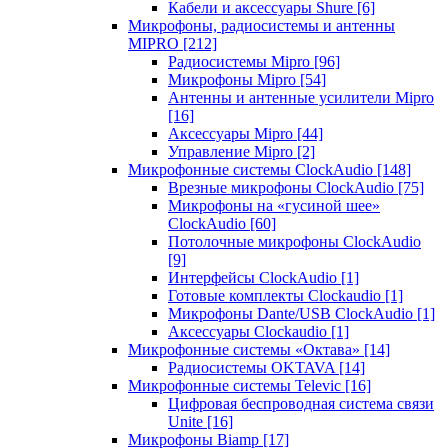
Кабели и аксессуары Shure
[6]
Микрофоны, радиосистемы и антенны
MIPRO
[212]
Радиосистемы Mipro
[96]
Микрофоны Mipro
[54]
Антенны и антенные усилители Mipro
[16]
Аксессуары Mipro
[44]
Управление Mipro
[2]
Микрофонные системы ClockAudio
[148]
Врезные микрофоны ClockAudio
[75]
Микрофоны на «гусиной шее»
ClockAudio
[60]
Потолочные микрофоны ClockAudio
[9]
Интерфейсы ClockAudio
[1]
Готовые комплекты Clockaudio
[1]
Микрофоны Dante/USB ClockAudio
[1]
Аксессуары Clockaudio
[1]
Микрофонные системы «Октава»
[14]
Радиосистемы OKTAVA
[14]
Микрофонные системы Televic
[16]
Цифровая беспроводная система связи
Unite
[16]
Микрофоны Biamp
[17]