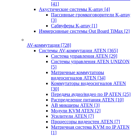
[41]
Акустические системы K-array
[4]
Пассивные громкоговорители K-array
[3]
Сабвуферы K-array
[1]
Иммерсивные системы Out Board TiMax
[2]
AV-коммутация
[728]
Системы AV-коммутации ATEN
[365]
Система управления ATEN
[29]
Системы управления ATEN UNIZON
[5]
Матричные коммутаторы
видеосигналов ATEN
[34]
Коммутаторы видеосигналов ATEN
[30]
Передача аудио/видео по IP ATEN
[25]
Распределение питания ATEN
[10]
АВ микшеры ATEN
[3]
Модули KVM ATEN
[2]
Усилители ATEN
[7]
Процессоры видеостен ATEN
[7]
Матричная система KVM по IP ATEN
[1]