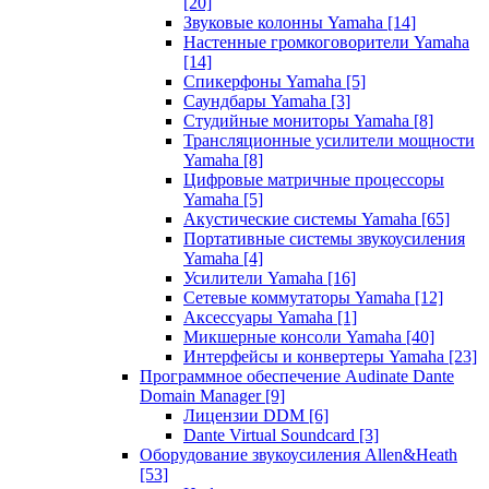
[20]
Звуковые колонны Yamaha
[14]
Настенные громкоговорители Yamaha
[14]
Спикерфоны Yamaha
[5]
Саундбары Yamaha
[3]
Студийные мониторы Yamaha
[8]
Трансляционные усилители мощности
Yamaha
[8]
Цифровые матричные процессоры
Yamaha
[5]
Акустические системы Yamaha
[65]
Портативные системы звукоусиления
Yamaha
[4]
Усилители Yamaha
[16]
Сетевые коммутаторы Yamaha
[12]
Аксессуары Yamaha
[1]
Микшерные консоли Yamaha
[40]
Интерфейсы и конвертеры Yamaha
[23]
Программное обеспечение Audinate Dante
Domain Manager
[9]
Лицензии DDM
[6]
Dante Virtual Soundcard
[3]
Оборудование звукоусиления Allen&Heath
[53]