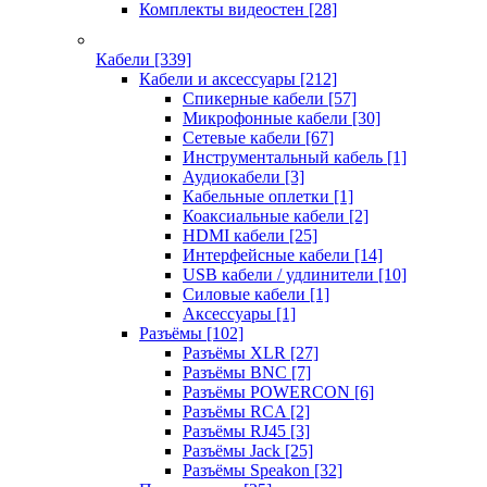
Комплекты видеостен
[28]
Кабели
[339]
Кабели и аксессуары
[212]
Спикерные кабели
[57]
Микрофонные кабели
[30]
Сетевые кабели
[67]
Инструментальный кабель
[1]
Аудиокабели
[3]
Кабельные оплетки
[1]
Коаксиальные кабели
[2]
HDMI кабели
[25]
Интерфейсные кабели
[14]
USB кабели / удлинители
[10]
Силовые кабели
[1]
Аксессуары
[1]
Разъёмы
[102]
Разъёмы XLR
[27]
Разъёмы BNC
[7]
Разъёмы POWERCON
[6]
Разъёмы RCA
[2]
Разъёмы RJ45
[3]
Разъёмы Jack
[25]
Разъёмы Speakon
[32]