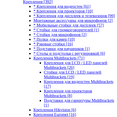
Крепления
[392]
* Крепления для видеостен
[61]
* Крепления для проекторов
[10]
* Крепления для дисплеев и телевизоров
[99]
Монтажные аксессуары для микрофонов
[2]
* Мобильные стойки для дисплеев
[57]
* Стойки для громкоговорителей
[1]
* Стойки для микрофонов
[2]
* Полки для камер
[10]
* Рэковые стойки
[16]
* Подставки для наушников
[1]
* Столы и подстолья с регулировкой
[6]
Крепления Multibrackets
[71]
Крепления для LCD / LED панелей
Multibrackets
[26]
Стойки для LCD / LED панелей
Multibrackets
[19]
Крепления для видеостен Multibrackets
[17]
Крепления для проекторов
Multibrackets
[8]
Подставки для гарнитуры Multibrackets
[1]
Крепления Hikvision
[6]
Крепления Euromet
[16]