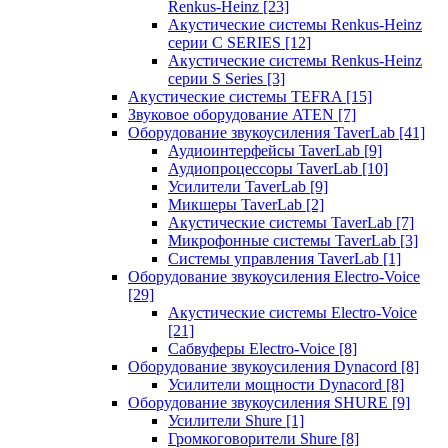
Renkus-Heinz
[23]
Акустические системы Renkus-Heinz
серии C SERIES
[12]
Акустические системы Renkus-Heinz
серии S Series
[3]
Акустические системы TEFRA
[15]
Звуковое оборудование ATEN
[7]
Оборудование звукоусиления TaverLab
[41]
Аудиоинтерфейсы TaverLab
[9]
Аудиопроцессоры TaverLab
[10]
Усилители TaverLab
[9]
Микшеры TaverLab
[2]
Акустические системы TaverLab
[7]
Микрофонные системы TaverLab
[3]
Системы управления TaverLab
[1]
Оборудование звукоусиления Electro-Voice
[29]
Акустические системы Electro-Voice
[21]
Сабвуферы Electro-Voice
[8]
Оборудование звукоусиления Dynacord
[8]
Усилители мощности Dynacord
[8]
Оборудование звукоусиления SHURE
[9]
Усилители Shure
[1]
Громкоговорители Shure
[8]