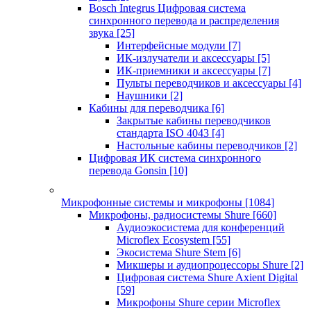
Bosch Integrus Цифровая система
синхронного перевода и распределения
звука
[25]
Интерфейсные модули
[7]
ИК-излучатели и аксессуары
[5]
ИК-приемники и аксессуары
[7]
Пульты переводчиков и аксессуары
[4]
Наушники
[2]
Кабины для переводчика
[6]
Закрытые кабины переводчиков
стандарта ISO 4043
[4]
Настольные кабины переводчиков
[2]
Цифровая ИК система синхронного
перевода Gonsin
[10]
Микрофонные системы и микрофоны
[1084]
Микрофоны, радиосистемы Shure
[660]
Аудиоэкосистема для конференций
Microflex Ecosystem
[55]
Экосистема Shure Stem
[6]
Микшеры и аудиопроцессоры Shure
[2]
Цифровая система Shure Axient Digital
[59]
Микрофоны Shure серии Microflex