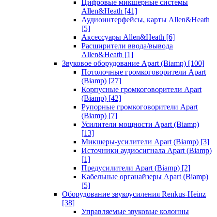
Цифровые микшерные системы
Allen&Heath
[41]
Аудиоинтерфейсы, карты Allen&Heath
[5]
Аксессуары Allen&Heath
[6]
Расширители ввода/вывода
Allen&Heath
[1]
Звуковое оборудование Apart (Biamp)
[100]
Потолочные громкоговорители Apart
(Biamp)
[27]
Корпусные громкоговорители Apart
(Biamp)
[42]
Рупорные громкоговорители Apart
(Biamp)
[7]
Усилители мощности Apart (Biamp)
[13]
Микшеры-усилители Apart (Biamp)
[3]
Источники аудиосигнала Apart (Biamp)
[1]
Предусилители Apart (Biamp)
[2]
Кабельные органайзеры Apart (Biamp)
[5]
Оборудование звукоусиления Renkus-Heinz
[38]
Управляемые звуковые колонны