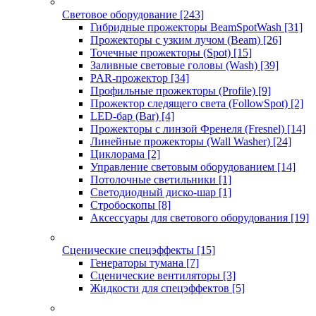
Световое оборудование
[243]
Гибридные прожекторы BeamSpotWash
[31]
Прожекторы с узким лучом (Beam)
[26]
Точечные прожекторы (Spot)
[15]
Заливные световые головы (Wash)
[39]
PAR-прожектор
[34]
Профильные прожекторы (Profile)
[9]
Прожектор следящего света (FollowSpot)
[2]
LED-бар (Bar)
[4]
Прожекторы с линзой Френеля (Fresnel)
[14]
Линейные прожекторы (Wall Washer)
[24]
Циклорама
[2]
Управление световым оборудованием
[14]
Потолочные светильники
[1]
Светодиодный диско-шар
[1]
Стробоскопы
[8]
Аксессуары для светового оборудования
[19]
Сценические спецэффекты
[15]
Генераторы тумана
[7]
Сценические вентиляторы
[3]
Жидкости для спецэффектов
[5]