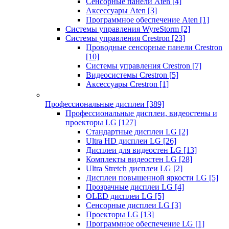
Сенсорные панели Aten
[4]
Аксессуары Aten
[3]
Программное обеспечение Aten
[1]
Системы управления WyreStorm
[2]
Системы управления Crestron
[23]
Проводные сенсорные панели Crestron
[10]
Системы управления Crestron
[7]
Видеосистемы Crestron
[5]
Аксессуары Crestron
[1]
Профессиональные дисплеи
[389]
Профессиональные дисплеи, видеостены и
проекторы LG
[127]
Стандартные дисплеи LG
[2]
Ultra HD дисплеи LG
[26]
Дисплеи для видеостен LG
[13]
Комплекты видеостен LG
[28]
Ultra Stretch дисплеи LG
[2]
Дисплеи повышенной яркости LG
[5]
Прозрачные дисплеи LG
[4]
OLED дисплеи LG
[5]
Сенсорные дисплеи LG
[3]
Проекторы LG
[13]
Программное обеспечение LG
[1]