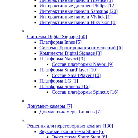
Интерактивные панели Hisense
[3]
Интерактивные дисплеи Philips
[12]
Интерактивные панели Samsung
[20]
Интерактивные панели Vivitek
[1]
Интерактивные панели Hikvision
[4]
Системы Digital Signage
[50]
Платформа Innes
[5]
Системы бронирования помещений
[6]
Комплекты Digital Signage
[3]
Платформа Navori
[9]
Состав платформы Navori
[9]
Платформа SmartPlayer
[10]
Состав SmartPlayer
[10]
Платформа LG
[1]
Платформа Spinetix
[16]
Состав платформы Spinetix
[16]
Документ-камеры
[7]
Документ-камеры Lumens
[7]
Решения для переговорных комнат
[130]
Звуковые экосистемы Shure
[6]
Экосистема Shure Stem
[6]