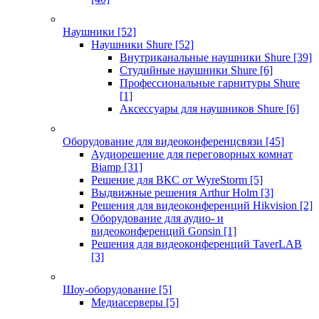
Наушники
[52]
Наушники Shure
[52]
Внутриканальные наушники Shure
[39]
Студийные наушники Shure
[6]
Профессиональные гарнитуры Shure
[1]
Аксессуары для наушников Shure
[6]
Оборудование для видеоконференцсвязи
[45]
Аудиорешение для переговорных комнат
Biamp
[31]
Решение для ВКС от WyreStorm
[5]
Выдвижные решения Arthur Holm
[3]
Решения для видеоконференций Hikvision
[2]
Оборудование для аудио- и
видеоконференций Gonsin
[1]
Решения для видеоконференций TaverLAB
[3]
Шоу-оборудование
[5]
Медиасерверы
[5]