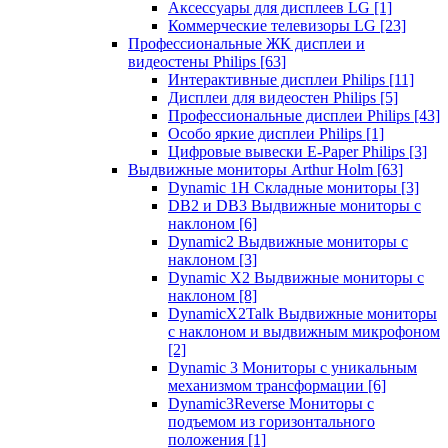
Аксессуары для дисплеев LG
[1]
Коммерческие телевизоры LG
[23]
Профессиональные ЖК дисплеи и
видеостены Philips
[63]
Интерактивные дисплеи Philips
[11]
Дисплеи для видеостен Philips
[5]
Профессиональные дисплеи Philips
[43]
Особо яркие дисплеи Philips
[1]
Цифровые вывески E-Paper Philips
[3]
Выдвижные мониторы Arthur Holm
[63]
Dynamic 1Н Складные мониторы
[3]
DB2 и DB3 Выдвижные мониторы с
наклоном
[6]
Dynamic2 Выдвижные мониторы с
наклоном
[3]
Dynamic X2 Выдвижные мониторы с
наклоном
[8]
DynamicX2Talk Выдвижные мониторы
с наклоном и выдвижным микрофоном
[2]
Dynamic 3 Мониторы с уникальным
механизмом трансформации
[6]
Dynamic3Reverse Мониторы с
подъемом из горизонтального
положения
[1]