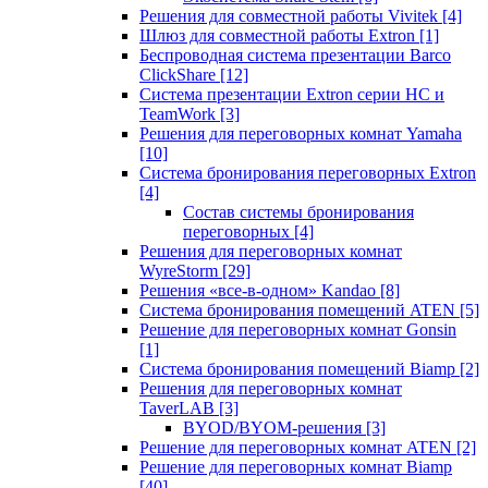
Решения для совместной работы Vivitek
[4]
Шлюз для совместной работы Extron
[1]
Беспроводная система презентации Barco
ClickShare
[12]
Система презентации Extron серии HC и
TeamWork
[3]
Решения для переговорных комнат Yamaha
[10]
Система бронирования переговорных Extron
[4]
Состав системы бронирования
переговорных
[4]
Решения для переговорных комнат
WyreStorm
[29]
Решения «все-в-одном» Kandao
[8]
Система бронирования помещений ATEN
[5]
Решение для переговорных комнат Gonsin
[1]
Система бронирования помещений Biamp
[2]
Решения для переговорных комнат
TaverLAB
[3]
BYOD/BYOM-решения
[3]
Решение для переговорных комнат ATEN
[2]
Решение для переговорных комнат Biamp
[40]