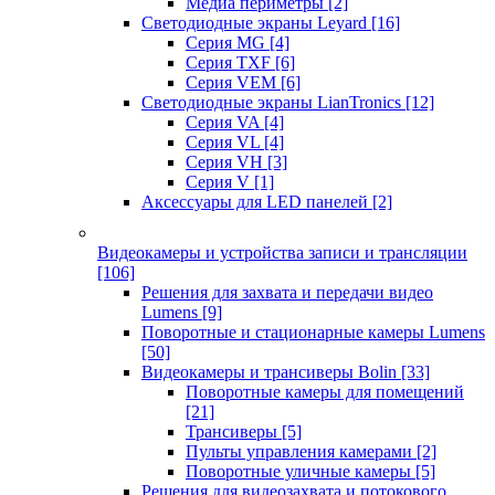
Медиа периметры
[2]
Светодиодные экраны Leyard
[16]
Серия MG
[4]
Серия TXF
[6]
Серия VEM
[6]
Светодиодные экраны LianTronics
[12]
Серия VA
[4]
Серия VL
[4]
Серия VH
[3]
Серия V
[1]
Аксессуары для LED панелей
[2]
Видеокамеры и устройства записи и трансляции
[106]
Решения для захвата и передачи видео
Lumens
[9]
Поворотные и стационарные камеры Lumens
[50]
Видеокамеры и трансиверы Bolin
[33]
Поворотные камеры для помещений
[21]
Трансиверы
[5]
Пульты управления камерами
[2]
Поворотные уличные камеры
[5]
Решения для видеозахвата и потокового