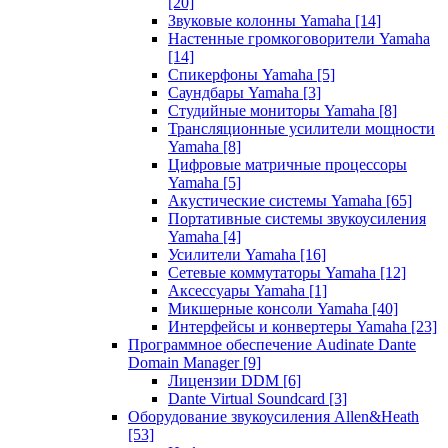
[20]
Звуковые колонны Yamaha
[14]
Настенные громкоговорители Yamaha
[14]
Спикерфоны Yamaha
[5]
Саундбары Yamaha
[3]
Студийные мониторы Yamaha
[8]
Трансляционные усилители мощности
Yamaha
[8]
Цифровые матричные процессоры
Yamaha
[5]
Акустические системы Yamaha
[65]
Портативные системы звукоусиления
Yamaha
[4]
Усилители Yamaha
[16]
Сетевые коммутаторы Yamaha
[12]
Аксессуары Yamaha
[1]
Микшерные консоли Yamaha
[40]
Интерфейсы и конвертеры Yamaha
[23]
Программное обеспечение Audinate Dante
Domain Manager
[9]
Лицензии DDM
[6]
Dante Virtual Soundcard
[3]
Оборудование звукоусиления Allen&Heath
[53]