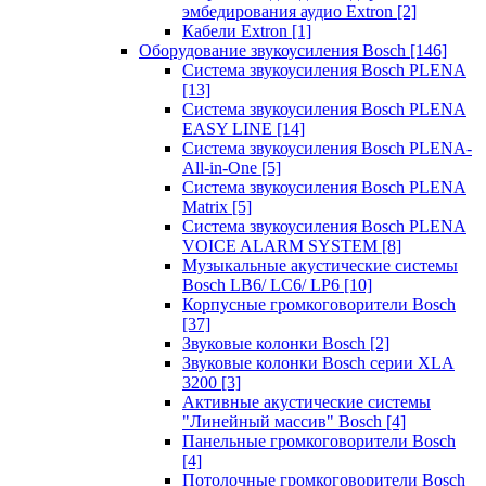
эмбедирования аудио Extron
[2]
Кабели Extron
[1]
Оборудование звукоусиления Bosch
[146]
Система звукоусиления Bosch PLENA
[13]
Система звукоусиления Bosch PLENA
EASY LINE
[14]
Система звукоусиления Bosch PLENA-
All-in-One
[5]
Система звукоусиления Bosch PLENA
Matrix
[5]
Система звукоусиления Bosch PLENA
VOICE ALARM SYSTEM
[8]
Музыкальные акустические системы
Bosch LB6/ LC6/ LP6
[10]
Корпусные громкоговорители Bosch
[37]
Звуковые колонки Bosch
[2]
Звуковые колонки Bosch серии XLA
3200
[3]
Активные акустические системы
"Линейный массив" Bosch
[4]
Панельные громкоговорители Bosch
[4]
Потолочные громкоговорители Bosch