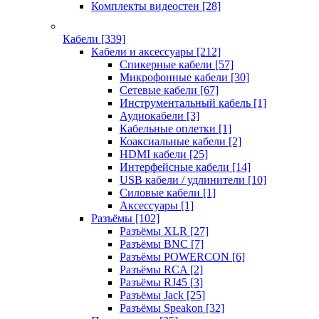
Комплекты видеостен
[28]
Кабели
[339]
Кабели и аксессуары
[212]
Спикерные кабели
[57]
Микрофонные кабели
[30]
Сетевые кабели
[67]
Инструментальный кабель
[1]
Аудиокабели
[3]
Кабельные оплетки
[1]
Коаксиальные кабели
[2]
HDMI кабели
[25]
Интерфейсные кабели
[14]
USB кабели / удлинители
[10]
Силовые кабели
[1]
Аксессуары
[1]
Разъёмы
[102]
Разъёмы XLR
[27]
Разъёмы BNC
[7]
Разъёмы POWERCON
[6]
Разъёмы RCA
[2]
Разъёмы RJ45
[3]
Разъёмы Jack
[25]
Разъёмы Speakon
[32]