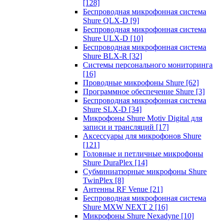
[128]
Беспроводная микрофонная система
Shure QLX-D
[9]
Беспроводная микрофонная система
Shure ULX-D
[10]
Беспроводная микрофонная система
Shure BLX-R
[32]
Системы персонального мониторинга
[16]
Проводные микрофоны Shure
[62]
Программное обеспечение Shure
[3]
Беспроводная микрофонная система
Shure SLX-D
[34]
Микрофоны Shure Motiv Digital для
записи и трансляций
[17]
Аксессуары для микрофонов Shure
[121]
Головные и петличные микрофоны
Shure DuraPlex
[14]
Субминиатюрные микрофоны Shure
TwinPlex
[8]
Антенны RF Venue
[21]
Беспроводная микрофонная система
Shure MXW NEXT 2
[16]
Микрофоны Shure Nexadyne
[10]