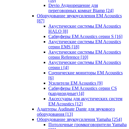
[16]
Devio Аудиорешение для
переговорных комнат Biamp
[24]
Оборудование звукоусиления EM Acoustics
[87]
Акустические системы EM Acoustics
HALO
[8]
Сабвуферы EM Acoustics серии S
[16]
Акустические системы EM Acoustics
серии EMS
[18]
Акустические системы EM Acoustics
серии Reference
[10]
Акустические системы EM Acoustics
серии i
[4]
Сценические мониторы EM Acoustics
[6]
Усилители EM Acoustics
[9]
Сабвуферы EM Acoustics серии CS
(кардиоидные)
[4]
Аксессуары для акустических систем
EM Acoustics
[12]
Адаптеры Audinate Dante для звукового
оборудования
[13]
Оборудование звукоусиления Yamaha
[254]
Потолочные громкоговорители Yamaha