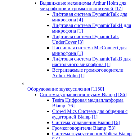
Выдвижные механизмы Arthur Holm для
микрофонов и громкоговорителей
[17]
Лифтовая система DynamicTalk для
микрофона
[4]
Лифтовая система DynamicTalkH для
микрофона
[1]
Лифтовая система DynamicTalk
UnderCover
[3]
Пассивная система MicConnect для
микрофона
[1]
Лифтовая система DynamicTalkB для
настольного микрофона
[1]
Встраиваемые громкоговорители
Arthur Holm
[1]
Оборудование звукоусиления
[1150]
Системы управления звуком Biamp
[186]
Tesira Цифровая медиаплатформа
Biamp
[76]
Crowd Mics Система для общения с
аудиторией Biamp
[1]
Система управления Biamp
[16]
Громкоговорители Biamp
[53]
Система звукоусиления Voltera Biamp