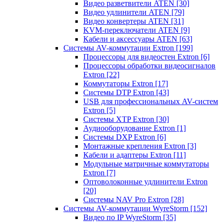
Видео разветвители ATEN
[30]
Видео удлинители ATEN
[79]
Видео конвертеры ATEN
[31]
KVM-переключатели ATEN
[9]
Кабели и аксессуары ATEN
[63]
Системы AV-коммутации Extron
[199]
Процессоры для видеостен Extron
[6]
Процессоры обработки видеосигналов
Extron
[22]
Коммутаторы Extron
[17]
Системы DTP Extron
[43]
USB для профессиональных AV-систем
Extron
[5]
Системы XTP Extron
[30]
Аудиооборудование Extron
[1]
Системы DXP Extron
[6]
Монтажные крепления Extron
[3]
Кабели и адаптеры Extron
[11]
Модульные матричные коммутаторы
Extron
[7]
Оптоволоконные удлинители Extron
[20]
Системы NAV Pro Extron
[28]
Системы AV-коммутации WyreStorm
[152]
Видео по IP WyreStorm
[35]