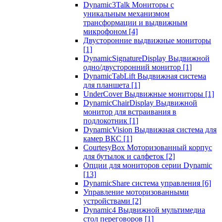
Dynamic3Talk Мониторы с
уникальным механизмом
трансформации и выдвижным
микрофоном
[4]
Двусторонние выдвижные мониторы
[1]
DynamicSignatureDisplay Выдвижной
одно/двусторонний монитор
[1]
DynamicTabLift Выдвижная система
для планшета
[1]
UnderCover Выдвижные мониторы
[1]
DynamicChairDisplay Выдвижной
монитор для встраивания в
подлокотник
[1]
DynamicVision Выдвижная система для
камер ВКС
[1]
CourtesyBox Моторизованный корпус
для бутылок и салфеток
[2]
Опции для мониторов серии Dynamic
[13]
DynamicShare система управления
[6]
Управление моторизованными
устройствами
[2]
Dynamic4 Выдвижной мультимедиа
стол переговоров
[1]