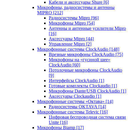
Кабели и аксессуары Shure
[6]
Микрофоны, радиосистемы и антенны
MIPRO
[212]
Радиосистемы Mipro
[96]
Микрофоны Mipro
[54]
Антенны и антенные усилители Mipro
[16]
Аксессуары Mipro
[44]
Управление Mipro
[2]
Микрофонные системы ClockAudio
[148]
Врезные микрофоны ClockAudio
[75]
Микрофоны на «гусиной шее»
ClockAudio
[60]
Потолочные микрофоны ClockAudio
[9]
Интерфейсы ClockAudio
[1]
Готовые комплекты Clockaudio
[1]
Микрофоны Dante/USB ClockAudio
[1]
Аксессуары Clockaudio
[1]
Микрофонные системы «Октава»
[14]
Радиосистемы OKTAVA
[14]
Микрофонные системы Televic
[16]
Цифровая беспроводная система связи
Unite
[16]
Микрофоны Biamp
[17]