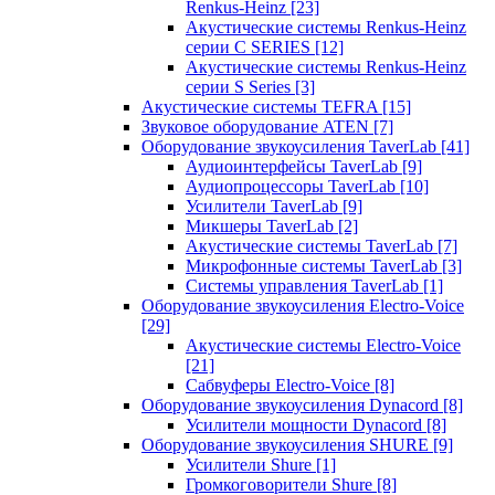
Renkus-Heinz
[23]
Акустические системы Renkus-Heinz
серии C SERIES
[12]
Акустические системы Renkus-Heinz
серии S Series
[3]
Акустические системы TEFRA
[15]
Звуковое оборудование ATEN
[7]
Оборудование звукоусиления TaverLab
[41]
Аудиоинтерфейсы TaverLab
[9]
Аудиопроцессоры TaverLab
[10]
Усилители TaverLab
[9]
Микшеры TaverLab
[2]
Акустические системы TaverLab
[7]
Микрофонные системы TaverLab
[3]
Системы управления TaverLab
[1]
Оборудование звукоусиления Electro-Voice
[29]
Акустические системы Electro-Voice
[21]
Сабвуферы Electro-Voice
[8]
Оборудование звукоусиления Dynacord
[8]
Усилители мощности Dynacord
[8]
Оборудование звукоусиления SHURE
[9]
Усилители Shure
[1]
Громкоговорители Shure
[8]