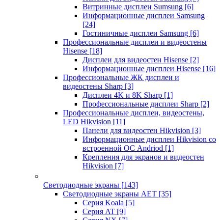
Витринные дисплеи Sumsung
[6]
Информационные дисплеи Samsung
[24]
Гостиничные дисплеи Samsung
[6]
Профессиональные дисплеи и видеостены
Hisense
[18]
Дисплеи для видеостен Hisense
[2]
Информационные дисплеи Hisense
[16]
Профессиональные ЖК дисплеи и
видеостены Sharp
[3]
Дисплеи 4K и 8K Sharp
[1]
Профессиональные дисплеи Sharp
[2]
Профессиональные дисплеи, видеостены,
LED Hikvision
[11]
Панели для видеостен Hikvision
[3]
Информационные дисплеи Hikvision со
встроенной ОС Andriod
[1]
Крепления для экранов и видеостен
Hikvision
[7]
Светодиодные экраны
[143]
Светодиодные экраны AET
[35]
Cерия Koala
[5]
Серия AT
[9]