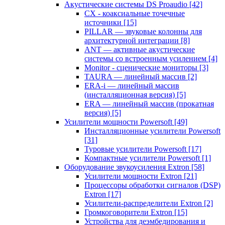
Акустические системы DS Proaudio
[42]
CX - коаксиальные точечные
источники
[15]
PILLAR — звуковые колонны для
архитектурной интеграции
[8]
ANT — активные акустические
системы со встроенным усилением
[4]
Monitor - сценические мониторы
[3]
TAURA — линейный массив
[2]
ERA-i — линейный массив
(инсталляционная версия)
[5]
ERA — линейный массив (прокатная
версия)
[5]
Усилители мощности Powersoft
[49]
Инсталляционные усилители Powersoft
[31]
Туровые усилители Powersoft
[17]
Компактные усилители Powersoft
[1]
Оборудование звукоусиления Extron
[58]
Усилители мощности Extron
[21]
Процессоры обработки сигналов (DSP)
Extron
[17]
Усилители-распределители Extron
[2]
Громкоговорители Extron
[15]
Устройства для деэмбедирования и