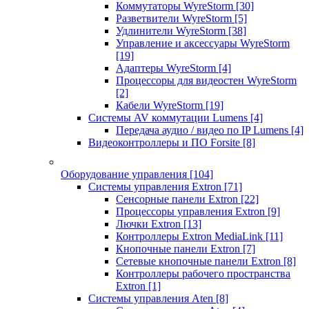
Коммутаторы WyreStorm
[30]
Разветвители WyreStorm
[5]
Удлинители WyreStorm
[38]
Управление и аксессуары WyreStorm
[19]
Адаптеры WyreStorm
[4]
Процессоры для видеостен WyreStorm
[2]
Кабели WyreStorm
[19]
Системы AV коммутации Lumens
[4]
Передача аудио / видео по IP Lumens
[4]
Видеоконтроллеры и ПО Forsite
[8]
Оборудование управления
[104]
Системы управления Extron
[71]
Сенсорные панели Extron
[22]
Процессоры управления Extron
[9]
Лючки Extron
[13]
Контроллеры Extron MediaLink
[11]
Кнопочные панели Extron
[7]
Сетевые кнопочные панели Extron
[8]
Контроллеры рабочего пространства
Extron
[1]
Системы управления Aten
[8]