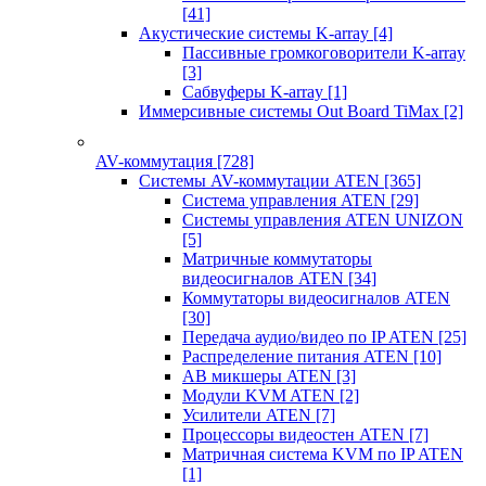
[41]
Акустические системы K-array
[4]
Пассивные громкоговорители K-array
[3]
Сабвуферы K-array
[1]
Иммерсивные системы Out Board TiMax
[2]
AV-коммутация
[728]
Системы AV-коммутации ATEN
[365]
Система управления ATEN
[29]
Системы управления ATEN UNIZON
[5]
Матричные коммутаторы
видеосигналов ATEN
[34]
Коммутаторы видеосигналов ATEN
[30]
Передача аудио/видео по IP ATEN
[25]
Распределение питания ATEN
[10]
АВ микшеры ATEN
[3]
Модули KVM ATEN
[2]
Усилители ATEN
[7]
Процессоры видеостен ATEN
[7]
Матричная система KVM по IP ATEN
[1]