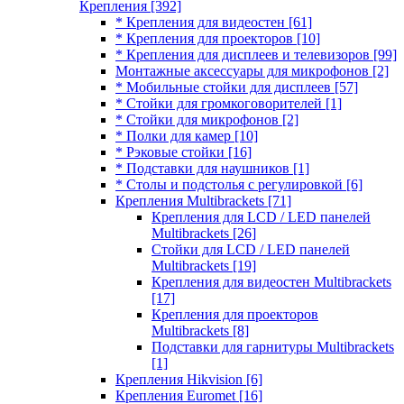
Крепления
[392]
* Крепления для видеостен
[61]
* Крепления для проекторов
[10]
* Крепления для дисплеев и телевизоров
[99]
Монтажные аксессуары для микрофонов
[2]
* Мобильные стойки для дисплеев
[57]
* Стойки для громкоговорителей
[1]
* Стойки для микрофонов
[2]
* Полки для камер
[10]
* Рэковые стойки
[16]
* Подставки для наушников
[1]
* Столы и подстолья с регулировкой
[6]
Крепления Multibrackets
[71]
Крепления для LCD / LED панелей
Multibrackets
[26]
Стойки для LCD / LED панелей
Multibrackets
[19]
Крепления для видеостен Multibrackets
[17]
Крепления для проекторов
Multibrackets
[8]
Подставки для гарнитуры Multibrackets
[1]
Крепления Hikvision
[6]
Крепления Euromet
[16]