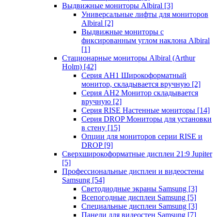
Выдвижные мониторы Albiral
[3]
Универсальные лифты для мониторов
Albiral
[2]
Выдвижные мониторы с
фиксированным углом наклона Albiral
[1]
Стационарные мониторы Albiral (Arthur
Holm)
[42]
Серия AH1 Широкоформатный
монитор, складывается вручную
[2]
Серия AH2 Монитор складывается
вручную
[2]
Серия RISE Настенные мониторы
[14]
Серия DROP Мониторы для установки
в стену
[15]
Опции для мониторов серии RISE и
DROP
[9]
Сверхширокоформатные дисплеи 21:9 Jupiter
[5]
Профессиональные дисплеи и видеостены
Samsung
[54]
Светодиодные экраны Samsung
[3]
Всепогодные дисплеи Samsung
[5]
Специальные дисплеи Samsung
[3]
Панели для видеостен Samsung
[7]