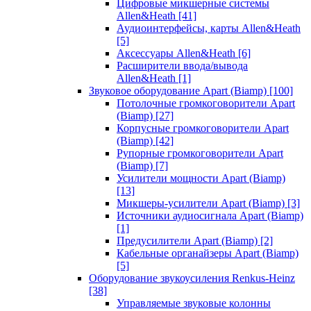
Цифровые микшерные системы
Allen&Heath
[41]
Аудиоинтерфейсы, карты Allen&Heath
[5]
Аксессуары Allen&Heath
[6]
Расширители ввода/вывода
Allen&Heath
[1]
Звуковое оборудование Apart (Biamp)
[100]
Потолочные громкоговорители Apart
(Biamp)
[27]
Корпусные громкоговорители Apart
(Biamp)
[42]
Рупорные громкоговорители Apart
(Biamp)
[7]
Усилители мощности Apart (Biamp)
[13]
Микшеры-усилители Apart (Biamp)
[3]
Источники аудиосигнала Apart (Biamp)
[1]
Предусилители Apart (Biamp)
[2]
Кабельные органайзеры Apart (Biamp)
[5]
Оборудование звукоусиления Renkus-Heinz
[38]
Управляемые звуковые колонны