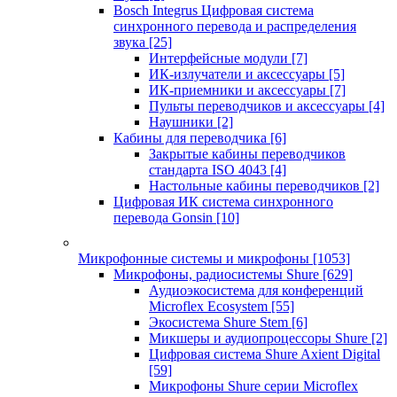
Bosch Integrus Цифровая система
синхронного перевода и распределения
звука
[25]
Интерфейсные модули
[7]
ИК-излучатели и аксессуары
[5]
ИК-приемники и аксессуары
[7]
Пульты переводчиков и аксессуары
[4]
Наушники
[2]
Кабины для переводчика
[6]
Закрытые кабины переводчиков
стандарта ISO 4043
[4]
Настольные кабины переводчиков
[2]
Цифровая ИК система синхронного
перевода Gonsin
[10]
Микрофонные системы и микрофоны
[1053]
Микрофоны, радиосистемы Shure
[629]
Аудиоэкосистема для конференций
Microflex Ecosystem
[55]
Экосистема Shure Stem
[6]
Микшеры и аудиопроцессоры Shure
[2]
Цифровая система Shure Axient Digital
[59]
Микрофоны Shure серии Microflex