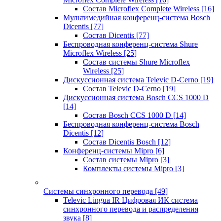
Состав Microflex Complete Wireless
[16]
Мультимедийная конференц-система Bosch
Dicentis
[77]
Состав Dicentis
[77]
Беспроводная конференц-система Shure
Microflex Wireless
[25]
Состав системы Shure Microflex
Wireless
[25]
Дискуссионная система Televic D-Cerno
[19]
Состав Televic D-Cerno
[19]
Дискуссионная система Bosch CCS 1000 D
[14]
Состав Bosch CCS 1000 D
[14]
Беспроводная конференц-система Bosch
Dicentis
[12]
Состав Dicentis Bosch
[12]
Конференц-системы Mipro
[6]
Состав системы Mipro
[3]
Комплекты системы Mipro
[3]
Системы синхронного перевода
[49]
Televic Lingua IR Цифровая ИК система
синхронного перевода и распределения
звука
[8]