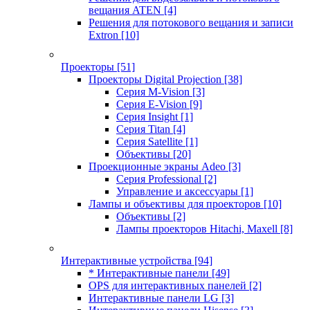
вещания ATEN
[4]
Решения для потокового вещания и записи
Extron
[10]
Проекторы
[51]
Проекторы Digital Projection
[38]
Серия M-Vision
[3]
Серия E-Vision
[9]
Серия Insight
[1]
Серия Titan
[4]
Серия Satellite
[1]
Объективы
[20]
Проекционные экраны Adeo
[3]
Серия Professional
[2]
Управление и аксессуары
[1]
Лампы и объективы для проекторов
[10]
Объективы
[2]
Лампы проекторов Hitachi, Maxell
[8]
Интерактивные устройства
[94]
* Интерактивные панели
[49]
OPS для интерактивных панелей
[2]
Интерактивные панели LG
[3]