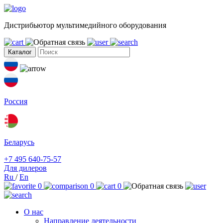
Дистрибьютор мультимедийного оборудования
Каталог
Россия
Беларусь
+7 495 640-75-57
Для дилеров
Ru
/
En
0
0
0
О нас
Направление деятельности