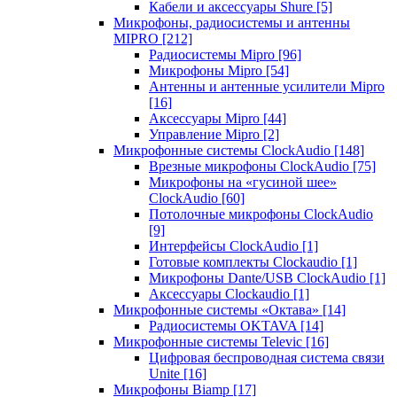
Кабели и аксессуары Shure
[5]
Микрофоны, радиосистемы и антенны
MIPRO
[212]
Радиосистемы Mipro
[96]
Микрофоны Mipro
[54]
Антенны и антенные усилители Mipro
[16]
Аксессуары Mipro
[44]
Управление Mipro
[2]
Микрофонные системы ClockAudio
[148]
Врезные микрофоны ClockAudio
[75]
Микрофоны на «гусиной шее»
ClockAudio
[60]
Потолочные микрофоны ClockAudio
[9]
Интерфейсы ClockAudio
[1]
Готовые комплекты Clockaudio
[1]
Микрофоны Dante/USB ClockAudio
[1]
Аксессуары Clockaudio
[1]
Микрофонные системы «Октава»
[14]
Радиосистемы OKTAVA
[14]
Микрофонные системы Televic
[16]
Цифровая беспроводная система связи
Unite
[16]
Микрофоны Biamp
[17]