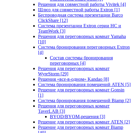
Решения для совместной работы Vivitek
[4]
Шлюз для совместной работы Extron
[1]
Беспроводная система презентации Barco
ClickShare
[12]
Система презентации Extron серии HC и
TeamWork
[3]
Решения для переговорных комнат Yamaha
[10]
Система бронирования переговорных Extron
[4]
Состав системы бронирования
переговорных
[4]
Решения для переговорных комнат
WyreStorm
[29]
Решения «все-в-одном» Kandao
[8]
Система бронирования помещений ATEN
[5]
Решение для переговорных комнат Gonsin
[1]
Система бронирования помещений Biamp
[2]
Решения для переговорных комнат
TaverLAB
[3]
BYOD/BYOM-решения
[3]
Решение для переговорных комнат ATEN
[2]
Решение для переговорных комнат Biamp
[40]