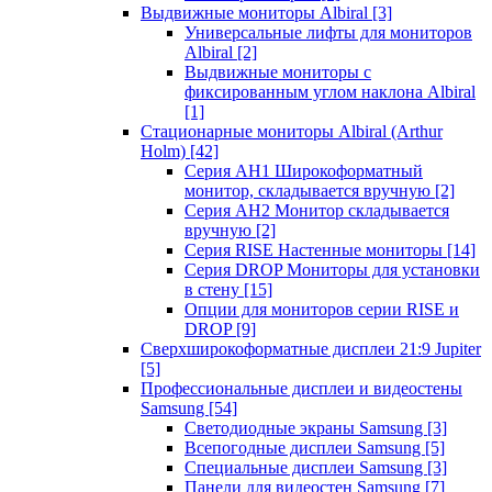
Выдвижные мониторы Albiral
[3]
Универсальные лифты для мониторов
Albiral
[2]
Выдвижные мониторы с
фиксированным углом наклона Albiral
[1]
Стационарные мониторы Albiral (Arthur
Holm)
[42]
Серия AH1 Широкоформатный
монитор, складывается вручную
[2]
Серия AH2 Монитор складывается
вручную
[2]
Серия RISE Настенные мониторы
[14]
Серия DROP Мониторы для установки
в стену
[15]
Опции для мониторов серии RISE и
DROP
[9]
Сверхширокоформатные дисплеи 21:9 Jupiter
[5]
Профессиональные дисплеи и видеостены
Samsung
[54]
Светодиодные экраны Samsung
[3]
Всепогодные дисплеи Samsung
[5]
Специальные дисплеи Samsung
[3]
Панели для видеостен Samsung
[7]