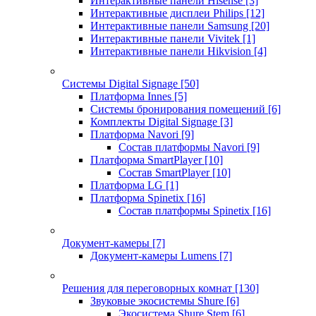
Интерактивные панели Hisense
[3]
Интерактивные дисплеи Philips
[12]
Интерактивные панели Samsung
[20]
Интерактивные панели Vivitek
[1]
Интерактивные панели Hikvision
[4]
Системы Digital Signage
[50]
Платформа Innes
[5]
Системы бронирования помещений
[6]
Комплекты Digital Signage
[3]
Платформа Navori
[9]
Состав платформы Navori
[9]
Платформа SmartPlayer
[10]
Состав SmartPlayer
[10]
Платформа LG
[1]
Платформа Spinetix
[16]
Состав платформы Spinetix
[16]
Документ-камеры
[7]
Документ-камеры Lumens
[7]
Решения для переговорных комнат
[130]
Звуковые экосистемы Shure
[6]
Экосистема Shure Stem
[6]