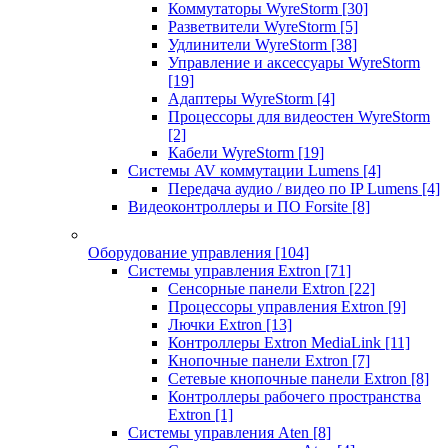
Коммутаторы WyreStorm
[30]
Разветвители WyreStorm
[5]
Удлинители WyreStorm
[38]
Управление и аксессуары WyreStorm
[19]
Адаптеры WyreStorm
[4]
Процессоры для видеостен WyreStorm
[2]
Кабели WyreStorm
[19]
Системы AV коммутации Lumens
[4]
Передача аудио / видео по IP Lumens
[4]
Видеоконтроллеры и ПО Forsite
[8]
Оборудование управления
[104]
Системы управления Extron
[71]
Сенсорные панели Extron
[22]
Процессоры управления Extron
[9]
Лючки Extron
[13]
Контроллеры Extron MediaLink
[11]
Кнопочные панели Extron
[7]
Сетевые кнопочные панели Extron
[8]
Контроллеры рабочего пространства
Extron
[1]
Системы управления Aten
[8]