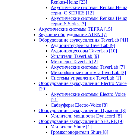
Renkus-Heinz
[23]
Акустические системы Renkus-Heinz
серии C SERIES
[12]
Акустические системы Renkus-Heinz
серии S Series
[3]
Акустические системы TEFRA
[15]
Звуковое оборудование ATEN
[7]
Оборудование звукоусиления TaverLab
[41]
Аудиоинтерфейсы TaverLab
[9]
Аудиопроцессоры TaverLab
[10]
Усилители TaverLab
[9]
Микшеры TaverLab
[2]
Акустические системы TaverLab
[7]
Микрофонные системы TaverLab
[3]
Системы управления TaverLab
[1]
Оборудование звукоусиления Electro-Voice
[29]
Акустические системы Electro-Voice
[21]
Сабвуферы Electro-Voice
[8]
Оборудование звукоусиления Dynacord
[8]
Усилители мощности Dynacord
[8]
Оборудование звукоусиления SHURE
[9]
Усилители Shure
[1]
Громкоговорители Shure
[8]