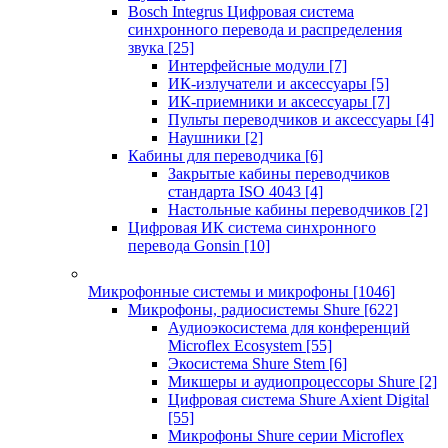
Bosch Integrus Цифровая система
синхронного перевода и распределения
звука
[25]
Интерфейсные модули
[7]
ИК-излучатели и аксессуары
[5]
ИК-приемники и аксессуары
[7]
Пульты переводчиков и аксессуары
[4]
Наушники
[2]
Кабины для переводчика
[6]
Закрытые кабины переводчиков
стандарта ISO 4043
[4]
Настольные кабины переводчиков
[2]
Цифровая ИК система синхронного
перевода Gonsin
[10]
Микрофонные системы и микрофоны
[1046]
Микрофоны, радиосистемы Shure
[622]
Аудиоэкосистема для конференций
Microflex Ecosystem
[55]
Экосистема Shure Stem
[6]
Микшеры и аудиопроцессоры Shure
[2]
Цифровая система Shure Axient Digital
[55]
Микрофоны Shure серии Microflex