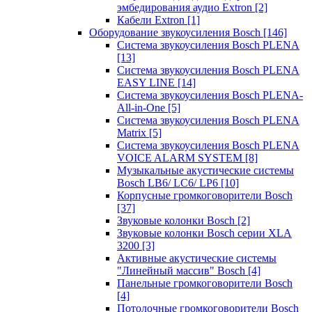
эмбедирования аудио Extron
[2]
Кабели Extron
[1]
Оборудование звукоусиления Bosch
[146]
Система звукоусиления Bosch PLENA
[13]
Система звукоусиления Bosch PLENA
EASY LINE
[14]
Система звукоусиления Bosch PLENA-
All-in-One
[5]
Система звукоусиления Bosch PLENA
Matrix
[5]
Система звукоусиления Bosch PLENA
VOICE ALARM SYSTEM
[8]
Музыкальные акустические системы
Bosch LB6/ LC6/ LP6
[10]
Корпусные громкоговорители Bosch
[37]
Звуковые колонки Bosch
[2]
Звуковые колонки Bosch серии XLA
3200
[3]
Активные акустические системы
"Линейный массив" Bosch
[4]
Панельные громкоговорители Bosch
[4]
Потолочные громкоговорители Bosch