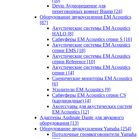
[16]
Devio Аудиорешение для
переговорных комнат Biamp
[24]
Оборудование звукоусиления EM Acoustics
[87]
Акустические системы EM Acoustics
HALO
[8]
Сабвуферы EM Acoustics серии S
[16]
Акустические системы EM Acoustics
серии EMS
[18]
Акустические системы EM Acoustics
серии Reference
[10]
Акустические системы EM Acoustics
серии i
[4]
Сценические мониторы EM Acoustics
[6]
Усилители EM Acoustics
[9]
Сабвуферы EM Acoustics серии CS
(кардиоидные)
[4]
Аксессуары для акустических систем
EM Acoustics
[12]
Адаптеры Audinate Dante для звукового
оборудования
[13]
Оборудование звукоусиления Yamaha
[254]
Потолочные громкоговорители Yamaha