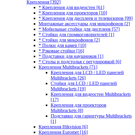
Крепления
[392]
* Крепления для видеостен
[61]
* Крепления для проекторов
[10]
* Крепления для дисплеев и телевизоров
[99]
Монтажные аксессуары для микрофонов
[2]
* Мобильные стойки для дисплеев
[57]
* Стойки для громкоговорителей
[1]
* Стойки для микрофонов
[2]
* Полки для камер
[10]
* Рэковые стойки
[16]
* Подставки для наушников
[1]
* Столы и подстолья с регулировкой
[6]
Крепления Multibrackets
[71]
Крепления для LCD / LED панелей
Multibrackets
[26]
Стойки для LCD / LED панелей
Multibrackets
[19]
Крепления для видеостен Multibrackets
[17]
Крепления для проекторов
Multibrackets
[8]
Подставки для гарнитуры Multibrackets
[1]
Крепления Hikvision
[6]
Крепления Euromet
[16]