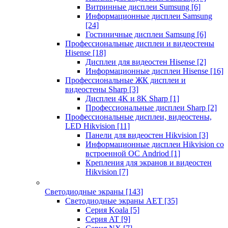
Витринные дисплеи Sumsung
[6]
Информационные дисплеи Samsung
[24]
Гостиничные дисплеи Samsung
[6]
Профессиональные дисплеи и видеостены
Hisense
[18]
Дисплеи для видеостен Hisense
[2]
Информационные дисплеи Hisense
[16]
Профессиональные ЖК дисплеи и
видеостены Sharp
[3]
Дисплеи 4K и 8K Sharp
[1]
Профессиональные дисплеи Sharp
[2]
Профессиональные дисплеи, видеостены,
LED Hikvision
[11]
Панели для видеостен Hikvision
[3]
Информационные дисплеи Hikvision со
встроенной ОС Andriod
[1]
Крепления для экранов и видеостен
Hikvision
[7]
Светодиодные экраны
[143]
Светодиодные экраны AET
[35]
Cерия Koala
[5]
Серия AT
[9]