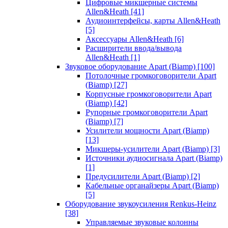
Цифровые микшерные системы
Allen&Heath
[41]
Аудиоинтерфейсы, карты Allen&Heath
[5]
Аксессуары Allen&Heath
[6]
Расширители ввода/вывода
Allen&Heath
[1]
Звуковое оборудование Apart (Biamp)
[100]
Потолочные громкоговорители Apart
(Biamp)
[27]
Корпусные громкоговорители Apart
(Biamp)
[42]
Рупорные громкоговорители Apart
(Biamp)
[7]
Усилители мощности Apart (Biamp)
[13]
Микшеры-усилители Apart (Biamp)
[3]
Источники аудиосигнала Apart (Biamp)
[1]
Предусилители Apart (Biamp)
[2]
Кабельные органайзеры Apart (Biamp)
[5]
Оборудование звукоусиления Renkus-Heinz
[38]
Управляемые звуковые колонны