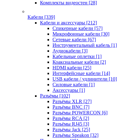
Комплекты видеостен
[28]
Кабели
[339]
Кабели и аксессуары
[212]
Спикерные кабели
[57]
Микрофонные кабели
[30]
Сетевые кабели
[67]
Инструментальный кабель
[1]
Аудиокабели
[3]
Кабельные оплетки
[1]
Коаксиальные кабели
[2]
HDMI кабели
[25]
Интерфейсные кабели
[14]
USB кабели / удлинители
[10]
Силовые кабели
[1]
Аксессуары
[1]
Разъёмы
[102]
Разъёмы XLR
[27]
Разъёмы BNC
[7]
Разъёмы POWERCON
[6]
Разъёмы RCA
[2]
Разъёмы RJ45
[3]
Разъёмы Jack
[25]
Разъёмы Speakon
[32]