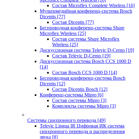
Состав Microflex Complete Wireless
[16]
Мультимедийная конференц-система Bosch
Dicentis
[77]
Состав Dicentis
[77]
Беспроводная конференц-система Shure
Microflex Wireless
[25]
Состав системы Shure Microflex
Wireless
[25]
Дискуссионная система Televic D-Cerno
[19]
Состав Televic D-Cerno
[19]
Дискуссионная система Bosch CCS 1000 D
[14]
Состав Bosch CCS 1000 D
[14]
Беспроводная конференц-система Bosch
Dicentis
[12]
Состав Dicentis Bosch
[12]
Конференц-системы Mipro
[6]
Состав системы Mipro
[3]
Комплекты системы Mipro
[3]
Системы синхронного перевода
[49]
Televic Lingua IR Цифровая ИК система
синхронного перевода и распределения
звука
[8]