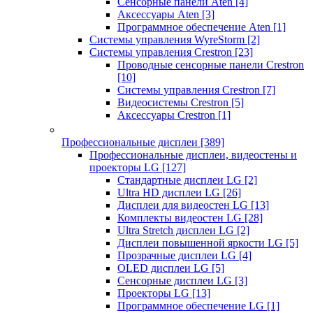
Сенсорные панели Aten
[4]
Аксессуары Aten
[3]
Программное обеспечение Aten
[1]
Системы управления WyreStorm
[2]
Системы управления Crestron
[23]
Проводные сенсорные панели Crestron
[10]
Системы управления Crestron
[7]
Видеосистемы Crestron
[5]
Аксессуары Crestron
[1]
Профессиональные дисплеи
[389]
Профессиональные дисплеи, видеостены и
проекторы LG
[127]
Стандартные дисплеи LG
[2]
Ultra HD дисплеи LG
[26]
Дисплеи для видеостен LG
[13]
Комплекты видеостен LG
[28]
Ultra Stretch дисплеи LG
[2]
Дисплеи повышенной яркости LG
[5]
Прозрачные дисплеи LG
[4]
OLED дисплеи LG
[5]
Сенсорные дисплеи LG
[3]
Проекторы LG
[13]
Программное обеспечение LG
[1]