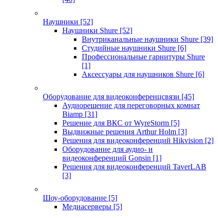
Наушники
[52]
Наушники Shure
[52]
Внутриканальные наушники Shure
[39]
Студийные наушники Shure
[6]
Профессиональные гарнитуры Shure
[1]
Аксессуары для наушников Shure
[6]
Оборудование для видеоконференцсвязи
[45]
Аудиорешение для переговорных комнат
Biamp
[31]
Решение для ВКС от WyreStorm
[5]
Выдвижные решения Arthur Holm
[3]
Решения для видеоконференций Hikvision
[2]
Оборудование для аудио- и
видеоконференций Gonsin
[1]
Решения для видеоконференций TaverLAB
[3]
Шоу-оборудование
[5]
Медиасерверы
[5]