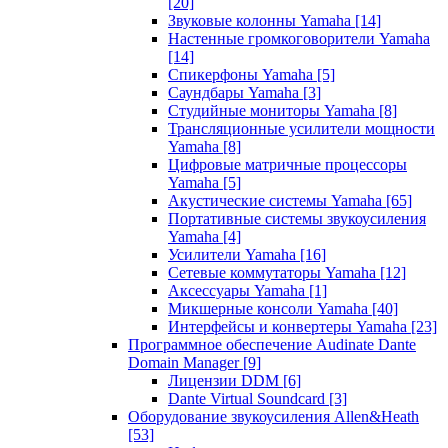
[20]
Звуковые колонны Yamaha
[14]
Настенные громкоговорители Yamaha
[14]
Спикерфоны Yamaha
[5]
Саундбары Yamaha
[3]
Студийные мониторы Yamaha
[8]
Трансляционные усилители мощности
Yamaha
[8]
Цифровые матричные процессоры
Yamaha
[5]
Акустические системы Yamaha
[65]
Портативные системы звукоусиления
Yamaha
[4]
Усилители Yamaha
[16]
Сетевые коммутаторы Yamaha
[12]
Аксессуары Yamaha
[1]
Микшерные консоли Yamaha
[40]
Интерфейсы и конвертеры Yamaha
[23]
Программное обеспечение Audinate Dante
Domain Manager
[9]
Лицензии DDM
[6]
Dante Virtual Soundcard
[3]
Оборудование звукоусиления Allen&Heath
[53]