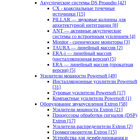
Акустические системы DS Proaudio
[42]
CX - коаксиальные точечные
источники
[15]
PILLAR — звуковые колонны для
архитектурной интеграции
[8]
ANT — активные акустические
системы со встроенным усилением
[4]
Monitor - сценические мониторы
[3]
TAURA — линейный массив
[2]
ERA-i — линейный массив
(инсталляционная версия)
[5]
ERA — линейный массив (прокатная
версия)
[5]
Усилители мощности Powersoft
[49]
Инсталляционные усилители Powersoft
[31]
Туровые усилители Powersoft
[17]
Компактные усилители Powersoft
[1]
Оборудование звукоусиления Extron
[58]
Усилители мощности Extron
[21]
Процессоры обработки сигналов (DSP)
Extron
[17]
Усилители-распределители Extron
[2]
Громкоговорители Extron
[15]
Устройства для деэмбедирования и