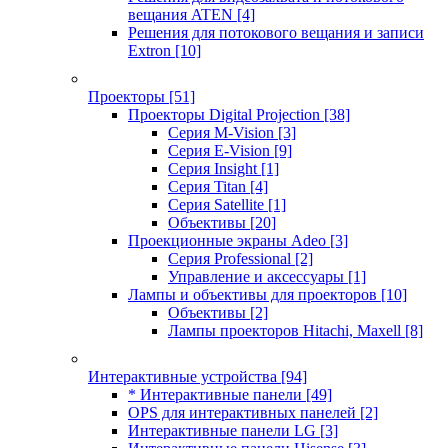
вещания ATEN
[4]
Решения для потокового вещания и записи
Extron
[10]
Проекторы
[51]
Проекторы Digital Projection
[38]
Серия M-Vision
[3]
Серия E-Vision
[9]
Серия Insight
[1]
Серия Titan
[4]
Серия Satellite
[1]
Объективы
[20]
Проекционные экраны Adeo
[3]
Серия Professional
[2]
Управление и аксессуары
[1]
Лампы и объективы для проекторов
[10]
Объективы
[2]
Лампы проекторов Hitachi, Maxell
[8]
Интерактивные устройства
[94]
* Интерактивные панели
[49]
OPS для интерактивных панелей
[2]
Интерактивные панели LG
[3]