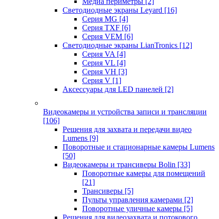
Медиа периметры
[2]
Светодиодные экраны Leyard
[16]
Серия MG
[4]
Серия TXF
[6]
Серия VEM
[6]
Светодиодные экраны LianTronics
[12]
Серия VA
[4]
Серия VL
[4]
Серия VH
[3]
Серия V
[1]
Аксессуары для LED панелей
[2]
Видеокамеры и устройства записи и трансляции
[106]
Решения для захвата и передачи видео
Lumens
[9]
Поворотные и стационарные камеры Lumens
[50]
Видеокамеры и трансиверы Bolin
[33]
Поворотные камеры для помещений
[21]
Трансиверы
[5]
Пульты управления камерами
[2]
Поворотные уличные камеры
[5]
Решения для видеозахвата и потокового