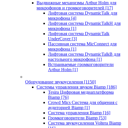
Выдвижные механизмы Arthur Holm для
микрофонов и громкоговорителей
[17]
Лифтовая система DynamicTalk для
микрофона
[4]
Лифтовая система DynamicTalkH для
микрофона
[1]
Лифтовая система DynamicTalk
UnderCover
[3]
Пассивная система MicConnect для
микрофона
[1]
Лифтовая система DynamicTalkB для
настольного микрофона
[1]
Встраиваемые громкоговорители
Arthur Holm
[1]
Оборудование звукоусиления
[1150]
Системы управления звуком Biamp
[186]
Tesira Цифровая медиаплатформа
Biamp
[76]
Crowd Mics Система для общения с
аудиторией Biamp
[1]
Система управления Biamp
[16]
Громкоговорители Biamp
[53]
Система звукоусиления Voltera Biamp