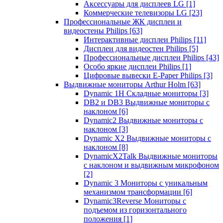
Аксессуары для дисплеев LG
[1]
Коммерческие телевизоры LG
[23]
Профессиональные ЖК дисплеи и
видеостены Philips
[63]
Интерактивные дисплеи Philips
[11]
Дисплеи для видеостен Philips
[5]
Профессиональные дисплеи Philips
[43]
Особо яркие дисплеи Philips
[1]
Цифровые вывески E-Paper Philips
[3]
Выдвижные мониторы Arthur Holm
[63]
Dynamic 1Н Складные мониторы
[3]
DB2 и DB3 Выдвижные мониторы с
наклоном
[6]
Dynamic2 Выдвижные мониторы с
наклоном
[3]
Dynamic X2 Выдвижные мониторы с
наклоном
[8]
DynamicX2Talk Выдвижные мониторы
с наклоном и выдвижным микрофоном
[2]
Dynamic 3 Мониторы с уникальным
механизмом трансформации
[6]
Dynamic3Reverse Мониторы с
подъемом из горизонтального
положения
[1]