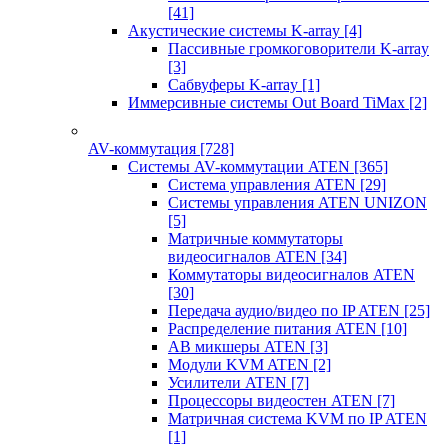
[41]
Акустические системы K-array
[4]
Пассивные громкоговорители K-array
[3]
Сабвуферы K-array
[1]
Иммерсивные системы Out Board TiMax
[2]
AV-коммутация
[728]
Системы AV-коммутации ATEN
[365]
Система управления ATEN
[29]
Системы управления ATEN UNIZON
[5]
Матричные коммутаторы
видеосигналов ATEN
[34]
Коммутаторы видеосигналов ATEN
[30]
Передача аудио/видео по IP ATEN
[25]
Распределение питания ATEN
[10]
АВ микшеры ATEN
[3]
Модули KVM ATEN
[2]
Усилители ATEN
[7]
Процессоры видеостен ATEN
[7]
Матричная система KVM по IP ATEN
[1]