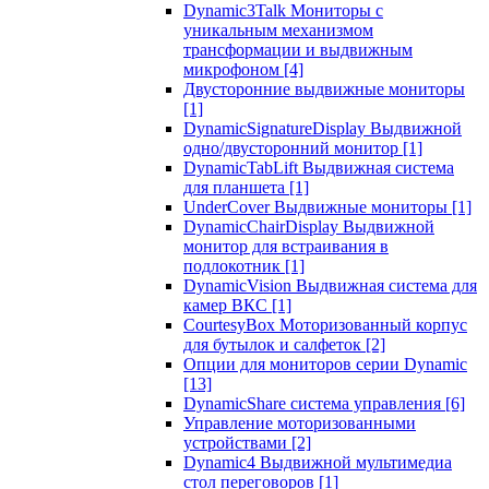
Dynamic3Talk Мониторы с
уникальным механизмом
трансформации и выдвижным
микрофоном
[4]
Двусторонние выдвижные мониторы
[1]
DynamicSignatureDisplay Выдвижной
одно/двусторонний монитор
[1]
DynamicTabLift Выдвижная система
для планшета
[1]
UnderCover Выдвижные мониторы
[1]
DynamicChairDisplay Выдвижной
монитор для встраивания в
подлокотник
[1]
DynamicVision Выдвижная система для
камер ВКС
[1]
CourtesyBox Моторизованный корпус
для бутылок и салфеток
[2]
Опции для мониторов серии Dynamic
[13]
DynamicShare система управления
[6]
Управление моторизованными
устройствами
[2]
Dynamic4 Выдвижной мультимедиа
стол переговоров
[1]