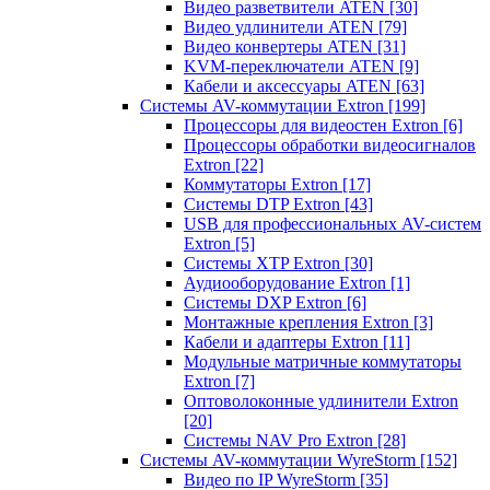
Видео разветвители ATEN
[30]
Видео удлинители ATEN
[79]
Видео конвертеры ATEN
[31]
KVM-переключатели ATEN
[9]
Кабели и аксессуары ATEN
[63]
Системы AV-коммутации Extron
[199]
Процессоры для видеостен Extron
[6]
Процессоры обработки видеосигналов
Extron
[22]
Коммутаторы Extron
[17]
Системы DTP Extron
[43]
USB для профессиональных AV-систем
Extron
[5]
Системы XTP Extron
[30]
Аудиооборудование Extron
[1]
Системы DXP Extron
[6]
Монтажные крепления Extron
[3]
Кабели и адаптеры Extron
[11]
Модульные матричные коммутаторы
Extron
[7]
Оптоволоконные удлинители Extron
[20]
Системы NAV Pro Extron
[28]
Системы AV-коммутации WyreStorm
[152]
Видео по IP WyreStorm
[35]