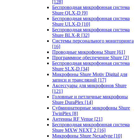
[128]
Беспроводная микрофонная система
Shure QLX-D
[9]
Беспроводная микрофонная система
Shure ULX-D
[10]
Беспроводная микрофонная система
Shure BLX-R
[32]
Системы персонального мониторинга
[16]
Проводные микрофоны Shure
[61]
Программное обеспечение Shure
[2]
Беспроводная микрофонная система
Shure SLX-D
[34]
Микрофоны Shure Motiv Digital для
записи и трансляций
[17]
Аксессуары для микрофонов Shure
[121]
Головные и петличные микрофоны
Shure DuraPlex
[14]
Субминиатюрные микрофоны Shure
TwinPlex
[8]
Антенны RF Venue
[21]
Беспроводная микрофонная система
Shure MXW NEXT 2
[16]
Микрофоны Shure Nexadyne
[10]