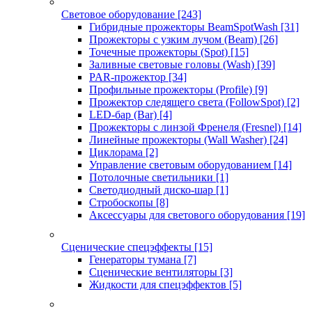
Световое оборудование
[243]
Гибридные прожекторы BeamSpotWash
[31]
Прожекторы с узким лучом (Beam)
[26]
Точечные прожекторы (Spot)
[15]
Заливные световые головы (Wash)
[39]
PAR-прожектор
[34]
Профильные прожекторы (Profile)
[9]
Прожектор следящего света (FollowSpot)
[2]
LED-бар (Bar)
[4]
Прожекторы с линзой Френеля (Fresnel)
[14]
Линейные прожекторы (Wall Washer)
[24]
Циклорама
[2]
Управление световым оборудованием
[14]
Потолочные светильники
[1]
Светодиодный диско-шар
[1]
Стробоскопы
[8]
Аксессуары для светового оборудования
[19]
Сценические спецэффекты
[15]
Генераторы тумана
[7]
Сценические вентиляторы
[3]
Жидкости для спецэффектов
[5]