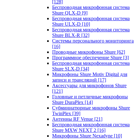
[128]
Беспроводная микрофонная система
Shure QLX-D
[9]
Беспроводная микрофонная система
Shure ULX-D
[10]
Беспроводная микрофонная система
Shure BLX-R
[32]
Системы персонального мониторинга
[16]
Проводные микрофоны Shure
[62]
Программное обеспечение Shure
[3]
Беспроводная микрофонная система
Shure SLX-D
[34]
Микрофоны Shure Motiv Digital для
записи и трансляций
[17]
Аксессуары для микрофонов Shure
[121]
Головные и петличные микрофоны
Shure DuraPlex
[14]
Субминиатюрные микрофоны Shure
TwinPlex
[39]
Антенны RF Venue
[21]
Беспроводная микрофонная система
Shure MXW NEXT 2
[16]
Микрофоны Shure Nexadyne
[10]