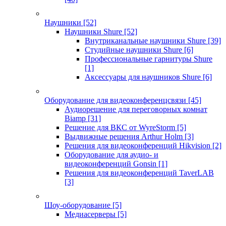
Наушники
[52]
Наушники Shure
[52]
Внутриканальные наушники Shure
[39]
Студийные наушники Shure
[6]
Профессиональные гарнитуры Shure
[1]
Аксессуары для наушников Shure
[6]
Оборудование для видеоконференцсвязи
[45]
Аудиорешение для переговорных комнат
Biamp
[31]
Решение для ВКС от WyreStorm
[5]
Выдвижные решения Arthur Holm
[3]
Решения для видеоконференций Hikvision
[2]
Оборудование для аудио- и
видеоконференций Gonsin
[1]
Решения для видеоконференций TaverLAB
[3]
Шоу-оборудование
[5]
Медиасерверы
[5]