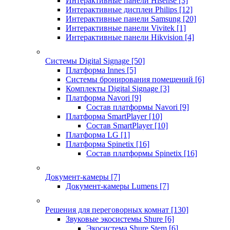
Интерактивные панели Hisense
[3]
Интерактивные дисплеи Philips
[12]
Интерактивные панели Samsung
[20]
Интерактивные панели Vivitek
[1]
Интерактивные панели Hikvision
[4]
Системы Digital Signage
[50]
Платформа Innes
[5]
Системы бронирования помещений
[6]
Комплекты Digital Signage
[3]
Платформа Navori
[9]
Состав платформы Navori
[9]
Платформа SmartPlayer
[10]
Состав SmartPlayer
[10]
Платформа LG
[1]
Платформа Spinetix
[16]
Состав платформы Spinetix
[16]
Документ-камеры
[7]
Документ-камеры Lumens
[7]
Решения для переговорных комнат
[130]
Звуковые экосистемы Shure
[6]
Экосистема Shure Stem
[6]