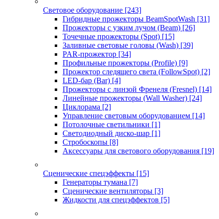
Световое оборудование
[243]
Гибридные прожекторы BeamSpotWash
[31]
Прожекторы с узким лучом (Beam)
[26]
Точечные прожекторы (Spot)
[15]
Заливные световые головы (Wash)
[39]
PAR-прожектор
[34]
Профильные прожекторы (Profile)
[9]
Прожектор следящего света (FollowSpot)
[2]
LED-бар (Bar)
[4]
Прожекторы с линзой Френеля (Fresnel)
[14]
Линейные прожекторы (Wall Washer)
[24]
Циклорама
[2]
Управление световым оборудованием
[14]
Потолочные светильники
[1]
Светодиодный диско-шар
[1]
Стробоскопы
[8]
Аксессуары для светового оборудования
[19]
Сценические спецэффекты
[15]
Генераторы тумана
[7]
Сценические вентиляторы
[3]
Жидкости для спецэффектов
[5]