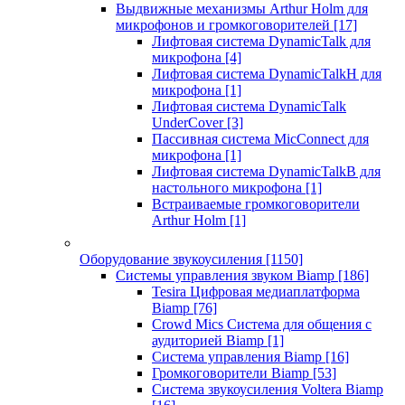
Выдвижные механизмы Arthur Holm для
микрофонов и громкоговорителей
[17]
Лифтовая система DynamicTalk для
микрофона
[4]
Лифтовая система DynamicTalkH для
микрофона
[1]
Лифтовая система DynamicTalk
UnderCover
[3]
Пассивная система MicConnect для
микрофона
[1]
Лифтовая система DynamicTalkB для
настольного микрофона
[1]
Встраиваемые громкоговорители
Arthur Holm
[1]
Оборудование звукоусиления
[1150]
Системы управления звуком Biamp
[186]
Tesira Цифровая медиаплатформа
Biamp
[76]
Crowd Mics Система для общения с
аудиторией Biamp
[1]
Система управления Biamp
[16]
Громкоговорители Biamp
[53]
Система звукоусиления Voltera Biamp