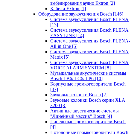
эмбедирования аудио Extron
[2]
Кабели Extron
[1]
Оборудование звукоусиления Bosch
[146]
Система звукоусиления Bosch PLENA
[13]
Система звукоусиления Bosch PLENA
EASY LINE
[14]
Система звукоусиления Bosch PLENA-
All-in-One
[5]
Система звукоусиления Bosch PLENA
Matrix
[5]
Система звукоусиления Bosch PLENA
VOICE ALARM SYSTEM
[8]
Музыкальные акустические системы
Bosch LB6/ LC6/ LP6
[10]
Корпусные громкоговорители Bosch
[37]
Звуковые колонки Bosch
[2]
Звуковые колонки Bosch серии XLA
3200
[3]
Активные акустические системы
"Линейный массив" Bosch
[4]
Панельные громкоговорители Bosch
[4]
Потолочные громкоговорители Bosch