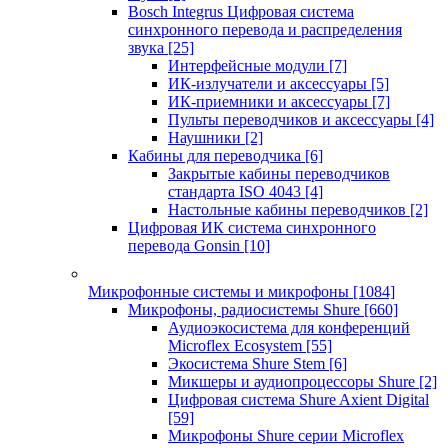
Bosch Integrus Цифровая система
синхронного перевода и распределения
звука
[25]
Интерфейсные модули
[7]
ИК-излучатели и аксессуары
[5]
ИК-приемники и аксессуары
[7]
Пульты переводчиков и аксессуары
[4]
Наушники
[2]
Кабины для переводчика
[6]
Закрытые кабины переводчиков
стандарта ISO 4043
[4]
Настольные кабины переводчиков
[2]
Цифровая ИК система синхронного
перевода Gonsin
[10]
Микрофонные системы и микрофоны
[1084]
Микрофоны, радиосистемы Shure
[660]
Аудиоэкосистема для конференций
Microflex Ecosystem
[55]
Экосистема Shure Stem
[6]
Микшеры и аудиопроцессоры Shure
[2]
Цифровая система Shure Axient Digital
[59]
Микрофоны Shure серии Microflex