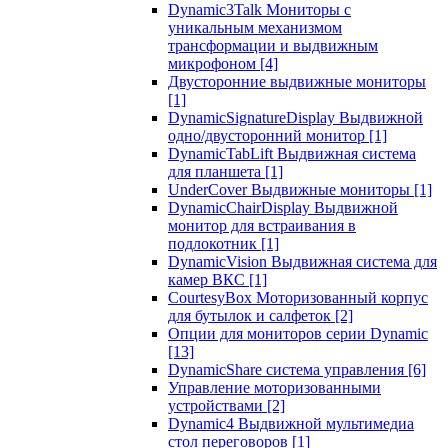
Dynamic3Talk Мониторы с
уникальным механизмом
трансформации и выдвижным
микрофоном
[4]
Двусторонние выдвижные мониторы
[1]
DynamicSignatureDisplay Выдвижной
одно/двусторонний монитор
[1]
DynamicTabLift Выдвижная система
для планшета
[1]
UnderCover Выдвижные мониторы
[1]
DynamicChairDisplay Выдвижной
монитор для встраивания в
подлокотник
[1]
DynamicVision Выдвижная система для
камер ВКС
[1]
CourtesyBox Моторизованный корпус
для бутылок и салфеток
[2]
Опции для мониторов серии Dynamic
[13]
DynamicShare система управления
[6]
Управление моторизованными
устройствами
[2]
Dynamic4 Выдвижной мультимедиа
стол переговоров
[1]