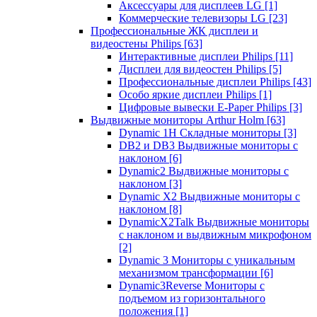
Аксессуары для дисплеев LG
[1]
Коммерческие телевизоры LG
[23]
Профессиональные ЖК дисплеи и
видеостены Philips
[63]
Интерактивные дисплеи Philips
[11]
Дисплеи для видеостен Philips
[5]
Профессиональные дисплеи Philips
[43]
Особо яркие дисплеи Philips
[1]
Цифровые вывески E-Paper Philips
[3]
Выдвижные мониторы Arthur Holm
[63]
Dynamic 1Н Складные мониторы
[3]
DB2 и DB3 Выдвижные мониторы с
наклоном
[6]
Dynamic2 Выдвижные мониторы с
наклоном
[3]
Dynamic X2 Выдвижные мониторы с
наклоном
[8]
DynamicX2Talk Выдвижные мониторы
с наклоном и выдвижным микрофоном
[2]
Dynamic 3 Мониторы с уникальным
механизмом трансформации
[6]
Dynamic3Reverse Мониторы с
подъемом из горизонтального
положения
[1]