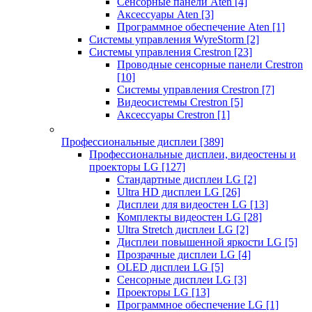
Сенсорные панели Aten
[4]
Аксессуары Aten
[3]
Программное обеспечение Aten
[1]
Системы управления WyreStorm
[2]
Системы управления Crestron
[23]
Проводные сенсорные панели Crestron
[10]
Системы управления Crestron
[7]
Видеосистемы Crestron
[5]
Аксессуары Crestron
[1]
Профессиональные дисплеи
[389]
Профессиональные дисплеи, видеостены и
проекторы LG
[127]
Стандартные дисплеи LG
[2]
Ultra HD дисплеи LG
[26]
Дисплеи для видеостен LG
[13]
Комплекты видеостен LG
[28]
Ultra Stretch дисплеи LG
[2]
Дисплеи повышенной яркости LG
[5]
Прозрачные дисплеи LG
[4]
OLED дисплеи LG
[5]
Сенсорные дисплеи LG
[3]
Проекторы LG
[13]
Программное обеспечение LG
[1]