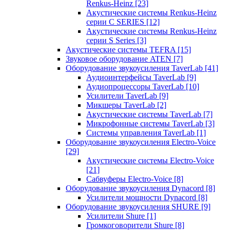
Renkus-Heinz
[23]
Акустические системы Renkus-Heinz
серии C SERIES
[12]
Акустические системы Renkus-Heinz
серии S Series
[3]
Акустические системы TEFRA
[15]
Звуковое оборудование ATEN
[7]
Оборудование звукоусиления TaverLab
[41]
Аудиоинтерфейсы TaverLab
[9]
Аудиопроцессоры TaverLab
[10]
Усилители TaverLab
[9]
Микшеры TaverLab
[2]
Акустические системы TaverLab
[7]
Микрофонные системы TaverLab
[3]
Системы управления TaverLab
[1]
Оборудование звукоусиления Electro-Voice
[29]
Акустические системы Electro-Voice
[21]
Сабвуферы Electro-Voice
[8]
Оборудование звукоусиления Dynacord
[8]
Усилители мощности Dynacord
[8]
Оборудование звукоусиления SHURE
[9]
Усилители Shure
[1]
Громкоговорители Shure
[8]