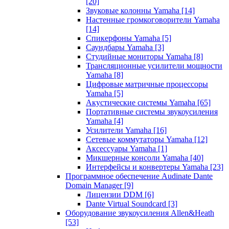
[20]
Звуковые колонны Yamaha
[14]
Настенные громкоговорители Yamaha
[14]
Спикерфоны Yamaha
[5]
Саундбары Yamaha
[3]
Студийные мониторы Yamaha
[8]
Трансляционные усилители мощности
Yamaha
[8]
Цифровые матричные процессоры
Yamaha
[5]
Акустические системы Yamaha
[65]
Портативные системы звукоусиления
Yamaha
[4]
Усилители Yamaha
[16]
Сетевые коммутаторы Yamaha
[12]
Аксессуары Yamaha
[1]
Микшерные консоли Yamaha
[40]
Интерфейсы и конвертеры Yamaha
[23]
Программное обеспечение Audinate Dante
Domain Manager
[9]
Лицензии DDM
[6]
Dante Virtual Soundcard
[3]
Оборудование звукоусиления Allen&Heath
[53]