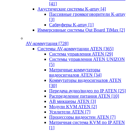
[41]
Акустические системы K-array
[4]
Пассивные громкоговорители K-array
[3]
Сабвуферы K-array
[1]
Иммерсивные системы Out Board TiMax
[2]
AV-коммутация
[728]
Системы AV-коммутации ATEN
[365]
Система управления ATEN
[29]
Системы управления ATEN UNIZON
[5]
Матричные коммутаторы
видеосигналов ATEN
[34]
Коммутаторы видеосигналов ATEN
[30]
Передача аудио/видео по IP ATEN
[25]
Распределение питания ATEN
[10]
АВ микшеры ATEN
[3]
Модули KVM ATEN
[2]
Усилители ATEN
[7]
Процессоры видеостен ATEN
[7]
Матричная система KVM по IP ATEN
[1]