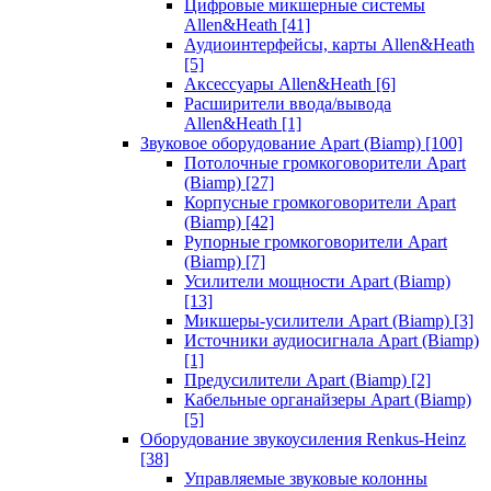
Цифровые микшерные системы
Allen&Heath
[41]
Аудиоинтерфейсы, карты Allen&Heath
[5]
Аксессуары Allen&Heath
[6]
Расширители ввода/вывода
Allen&Heath
[1]
Звуковое оборудование Apart (Biamp)
[100]
Потолочные громкоговорители Apart
(Biamp)
[27]
Корпусные громкоговорители Apart
(Biamp)
[42]
Рупорные громкоговорители Apart
(Biamp)
[7]
Усилители мощности Apart (Biamp)
[13]
Микшеры-усилители Apart (Biamp)
[3]
Источники аудиосигнала Apart (Biamp)
[1]
Предусилители Apart (Biamp)
[2]
Кабельные органайзеры Apart (Biamp)
[5]
Оборудование звукоусиления Renkus-Heinz
[38]
Управляемые звуковые колонны