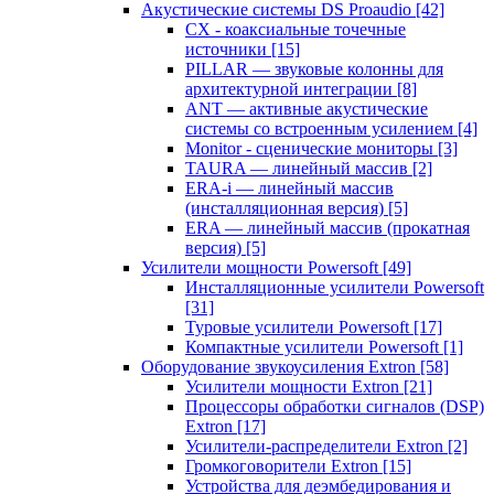
Акустические системы DS Proaudio
[42]
CX - коаксиальные точечные
источники
[15]
PILLAR — звуковые колонны для
архитектурной интеграции
[8]
ANT — активные акустические
системы со встроенным усилением
[4]
Monitor - сценические мониторы
[3]
TAURA — линейный массив
[2]
ERA-i — линейный массив
(инсталляционная версия)
[5]
ERA — линейный массив (прокатная
версия)
[5]
Усилители мощности Powersoft
[49]
Инсталляционные усилители Powersoft
[31]
Туровые усилители Powersoft
[17]
Компактные усилители Powersoft
[1]
Оборудование звукоусиления Extron
[58]
Усилители мощности Extron
[21]
Процессоры обработки сигналов (DSP)
Extron
[17]
Усилители-распределители Extron
[2]
Громкоговорители Extron
[15]
Устройства для деэмбедирования и