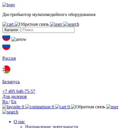
Дистрибьютор мультимедийного оборудования
Каталог
Россия
Беларусь
+7 495 640-75-57
Для дилеров
Ru
/
En
0
0
0
О нас
Направление деятельности