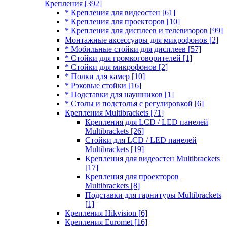
Крепления
[392]
* Крепления для видеостен
[61]
* Крепления для проекторов
[10]
* Крепления для дисплеев и телевизоров
[99]
Монтажные аксессуары для микрофонов
[2]
* Мобильные стойки для дисплеев
[57]
* Стойки для громкоговорителей
[1]
* Стойки для микрофонов
[2]
* Полки для камер
[10]
* Рэковые стойки
[16]
* Подставки для наушников
[1]
* Столы и подстолья с регулировкой
[6]
Крепления Multibrackets
[71]
Крепления для LCD / LED панелей
Multibrackets
[26]
Стойки для LCD / LED панелей
Multibrackets
[19]
Крепления для видеостен Multibrackets
[17]
Крепления для проекторов
Multibrackets
[8]
Подставки для гарнитуры Multibrackets
[1]
Крепления Hikvision
[6]
Крепления Euromet
[16]