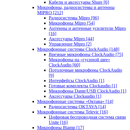
Кабели и аксессуары Shure
[6]
Микрофоны, радиосистемы и антенны
MIPRO
[212]
Радиосистемы Mipro
[96]
Микрофоны Mipro
[54]
Антенны и антенные усилители Mipro
[16]
Аксессуары Mipro
[44]
Управление Mipro
[2]
Микрофонные системы ClockAudio
[148]
Врезные микрофоны ClockAudio
[75]
Микрофоны на «гусиной шее»
ClockAudio
[60]
Потолочные микрофоны ClockAudio
[9]
Интерфейсы ClockAudio
[1]
Готовые комплекты Clockaudio
[1]
Микрофоны Dante/USB ClockAudio
[1]
Аксессуары Clockaudio
[1]
Микрофонные системы «Октава»
[14]
Радиосистемы OKTAVA
[14]
Микрофонные системы Televic
[16]
Цифровая беспроводная система связи
Unite
[16]
Микрофоны Biamp
[17]