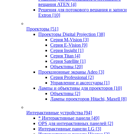
вещания ATEN
[4]
Решения для потокового вещания и записи
Extron
[10]
Проекторы
[51]
Проекторы Digital Projection
[38]
Серия M-Vision
[3]
Серия E-Vision
[9]
Серия Insight
[1]
Серия Titan
[4]
Серия Satellite
[1]
Объективы
[20]
Проекционные экраны Adeo
[3]
Серия Professional
[2]
Управление и аксессуары
[1]
Лампы и объективы для проекторов
[10]
Объективы
[2]
Лампы проекторов Hitachi, Maxell
[8]
Интерактивные устройства
[94]
* Интерактивные панели
[49]
OPS для интерактивных панелей
[2]
Интерактивные панели LG
[3]