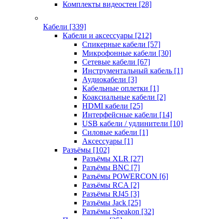
Комплекты видеостен
[28]
Кабели
[339]
Кабели и аксессуары
[212]
Спикерные кабели
[57]
Микрофонные кабели
[30]
Сетевые кабели
[67]
Инструментальный кабель
[1]
Аудиокабели
[3]
Кабельные оплетки
[1]
Коаксиальные кабели
[2]
HDMI кабели
[25]
Интерфейсные кабели
[14]
USB кабели / удлинители
[10]
Силовые кабели
[1]
Аксессуары
[1]
Разъёмы
[102]
Разъёмы XLR
[27]
Разъёмы BNC
[7]
Разъёмы POWERCON
[6]
Разъёмы RCA
[2]
Разъёмы RJ45
[3]
Разъёмы Jack
[25]
Разъёмы Speakon
[32]