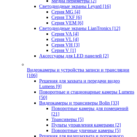
Медиа периметры
[2]
Светодиодные экраны Leyard
[16]
Серия MG
[4]
Серия TXF
[6]
Серия VEM
[6]
Светодиодные экраны LianTronics
[12]
Серия VA
[4]
Серия VL
[4]
Серия VH
[3]
Серия V
[1]
Аксессуары для LED панелей
[2]
Видеокамеры и устройства записи и трансляции
[106]
Решения для захвата и передачи видео
Lumens
[9]
Поворотные и стационарные камеры Lumens
[50]
Видеокамеры и трансиверы Bolin
[33]
Поворотные камеры для помещений
[21]
Трансиверы
[5]
Пульты управления камерами
[2]
Поворотные уличные камеры
[5]
Решения для видеозахвата и потокового