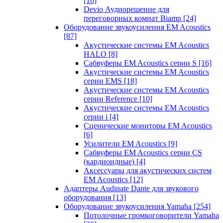
[16]
Devio Аудиорешение для
переговорных комнат Biamp
[24]
Оборудование звукоусиления EM Acoustics
[87]
Акустические системы EM Acoustics
HALO
[8]
Сабвуферы EM Acoustics серии S
[16]
Акустические системы EM Acoustics
серии EMS
[18]
Акустические системы EM Acoustics
серии Reference
[10]
Акустические системы EM Acoustics
серии i
[4]
Сценические мониторы EM Acoustics
[6]
Усилители EM Acoustics
[9]
Сабвуферы EM Acoustics серии CS
(кардиоидные)
[4]
Аксессуары для акустических систем
EM Acoustics
[12]
Адаптеры Audinate Dante для звукового
оборудования
[13]
Оборудование звукоусиления Yamaha
[254]
Потолочные громкоговорители Yamaha