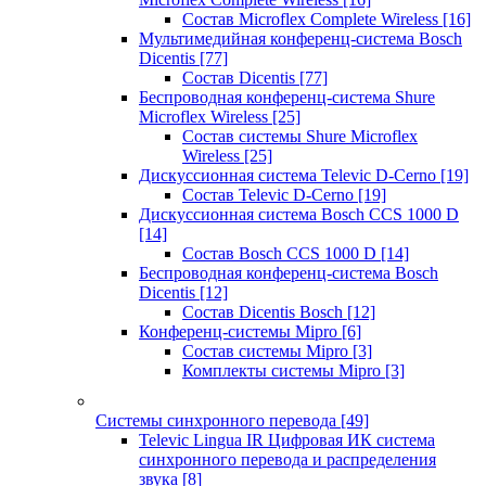
Состав Microflex Complete Wireless
[16]
Мультимедийная конференц-система Bosch
Dicentis
[77]
Состав Dicentis
[77]
Беспроводная конференц-система Shure
Microflex Wireless
[25]
Состав системы Shure Microflex
Wireless
[25]
Дискуссионная система Televic D-Cerno
[19]
Состав Televic D-Cerno
[19]
Дискуссионная система Bosch CCS 1000 D
[14]
Состав Bosch CCS 1000 D
[14]
Беспроводная конференц-система Bosch
Dicentis
[12]
Состав Dicentis Bosch
[12]
Конференц-системы Mipro
[6]
Состав системы Mipro
[3]
Комплекты системы Mipro
[3]
Системы синхронного перевода
[49]
Televic Lingua IR Цифровая ИК система
синхронного перевода и распределения
звука
[8]