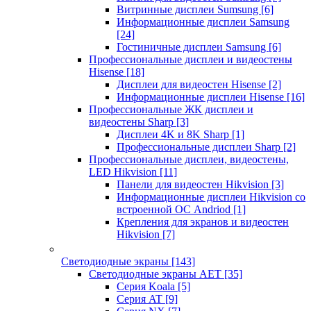
Витринные дисплеи Sumsung
[6]
Информационные дисплеи Samsung
[24]
Гостиничные дисплеи Samsung
[6]
Профессиональные дисплеи и видеостены
Hisense
[18]
Дисплеи для видеостен Hisense
[2]
Информационные дисплеи Hisense
[16]
Профессиональные ЖК дисплеи и
видеостены Sharp
[3]
Дисплеи 4K и 8K Sharp
[1]
Профессиональные дисплеи Sharp
[2]
Профессиональные дисплеи, видеостены,
LED Hikvision
[11]
Панели для видеостен Hikvision
[3]
Информационные дисплеи Hikvision со
встроенной ОС Andriod
[1]
Крепления для экранов и видеостен
Hikvision
[7]
Светодиодные экраны
[143]
Светодиодные экраны AET
[35]
Cерия Koala
[5]
Серия AT
[9]