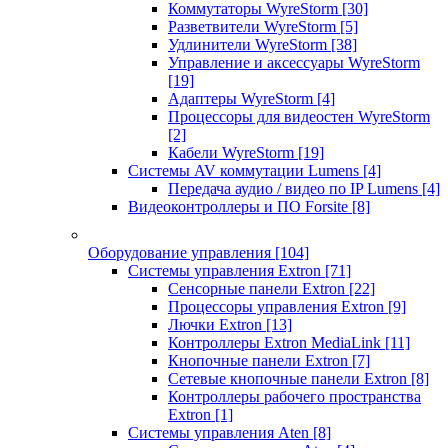
Коммутаторы WyreStorm
[30]
Разветвители WyreStorm
[5]
Удлинители WyreStorm
[38]
Управление и аксессуары WyreStorm
[19]
Адаптеры WyreStorm
[4]
Процессоры для видеостен WyreStorm
[2]
Кабели WyreStorm
[19]
Системы AV коммутации Lumens
[4]
Передача аудио / видео по IP Lumens
[4]
Видеоконтроллеры и ПО Forsite
[8]
Оборудование управления
[104]
Системы управления Extron
[71]
Сенсорные панели Extron
[22]
Процессоры управления Extron
[9]
Лючки Extron
[13]
Контроллеры Extron MediaLink
[11]
Кнопочные панели Extron
[7]
Сетевые кнопочные панели Extron
[8]
Контроллеры рабочего пространства
Extron
[1]
Системы управления Aten
[8]