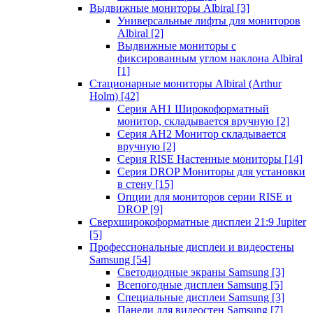
Выдвижные мониторы Albiral
[3]
Универсальные лифты для мониторов
Albiral
[2]
Выдвижные мониторы с
фиксированным углом наклона Albiral
[1]
Стационарные мониторы Albiral (Arthur
Holm)
[42]
Серия AH1 Широкоформатный
монитор, складывается вручную
[2]
Серия AH2 Монитор складывается
вручную
[2]
Серия RISE Настенные мониторы
[14]
Серия DROP Мониторы для установки
в стену
[15]
Опции для мониторов серии RISE и
DROP
[9]
Сверхширокоформатные дисплеи 21:9 Jupiter
[5]
Профессиональные дисплеи и видеостены
Samsung
[54]
Светодиодные экраны Samsung
[3]
Всепогодные дисплеи Samsung
[5]
Специальные дисплеи Samsung
[3]
Панели для видеостен Samsung
[7]