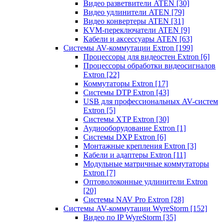
Видео разветвители ATEN
[30]
Видео удлинители ATEN
[79]
Видео конвертеры ATEN
[31]
KVM-переключатели ATEN
[9]
Кабели и аксессуары ATEN
[63]
Системы AV-коммутации Extron
[199]
Процессоры для видеостен Extron
[6]
Процессоры обработки видеосигналов
Extron
[22]
Коммутаторы Extron
[17]
Системы DTP Extron
[43]
USB для профессиональных AV-систем
Extron
[5]
Системы XTP Extron
[30]
Аудиооборудование Extron
[1]
Системы DXP Extron
[6]
Монтажные крепления Extron
[3]
Кабели и адаптеры Extron
[11]
Модульные матричные коммутаторы
Extron
[7]
Оптоволоконные удлинители Extron
[20]
Системы NAV Pro Extron
[28]
Системы AV-коммутации WyreStorm
[152]
Видео по IP WyreStorm
[35]