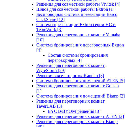
Решения для совместной работы Vivitek
[4]
Шлюз для совместной работы Extron
[1]
Беспроводная система презентации Barco
ClickShare
[12]
Система презентации Extron серии HC и
TeamWork
[3]
Решения для переговорных комнат Yamaha
[10]
Система бронирования переговорных Extron
[4]
Состав системы бронирования
переговорных
[4]
Решения для переговорных комнат
WyreStorm
[29]
Решения «все-в-одном» Kandao
[8]
Система бронирования помещений ATEN
[5]
Решение для переговорных комнат Gonsin
[1]
Система бронирования помещений Biamp
[2]
Решения для переговорных комнат
TaverLAB
[3]
BYOD/BYOM-решения
[3]
Решение для переговорных комнат ATEN
[2]
Решение для переговорных комнат Biamp
[40]