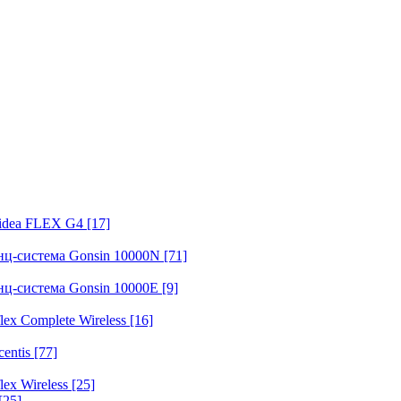
fidea FLEX G4
[17]
нц-система Gonsin 10000N
[71]
нц-система Gonsin 10000E
[9]
ex Complete Wireless
[16]
entis
[77]
ex Wireless
[25]
[25]