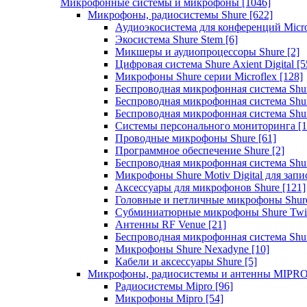
Микрофонные системы и микрофоны
[1046]
Микрофоны, радиосистемы Shure
[622]
Аудиоэкосистема для конференций Micro
Экосистема Shure Stem
[6]
Микшеры и аудиопроцессоры Shure
[2]
Цифровая система Shure Axient Digital
[5
Микрофоны Shure серии Microflex
[128]
Беспроводная микрофонная система Sh
Беспроводная микрофонная система Sh
Беспроводная микрофонная система Sh
Системы персонального мониторинга
[1
Проводные микрофоны Shure
[61]
Программное обеспечение Shure
[2]
Беспроводная микрофонная система Sh
Микрофоны Shure Motiv Digital для зап
Аксессуары для микрофонов Shure
[121]
Головные и петличные микрофоны Shur
Субминиатюрные микрофоны Shure Twi
Антенны RF Venue
[21]
Беспроводная микрофонная система S
Микрофоны Shure Nexadyne
[10]
Кабели и аксессуары Shure
[5]
Микрофоны, радиосистемы и антенны MIPR
Радиосистемы Mipro
[96]
Микрофоны Mipro
[54]