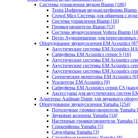
Системы управления звуком Biamp
[186]
Tesira Цифровая медиаплатформа Biamp
Crowd Mics Система для общения с ауд
Система управления Biamp
[16]
Громкоговорители Biamp
[53]
Система звукоусиления Voltera Biamp
[16
Devio Аудиорешение для переговорных
Оборудование звукоусиления EM Acoustics
[87
Акустические системы EM Acoustics 
Сабвуферы EM Acoustics серии S
[16]
Акустические системы EM Acoustics с
Акустические системы EM Acoustics сер
Акустические системы EM Acoustics сер
Сценические мониторы EM Acoustics
[6]
Усилители EM Acoustics
[9]
Сабвуферы EM Acoustics серии CS (кар
Аксессуары для акустических систем EM
Адаптеры Audinate Dante для звукового обор
Оборудование звукоусиления Yamaha
[254]
Потолочные громкоговорители Yamaha
Звуковые колонны Yamaha
[14]
Настенные громкоговорители Yamaha
[1
Спикерфоны Yamaha
[5]
Саундбары Yamaha
[3]
Студийные мониторы Yamaha
[8]