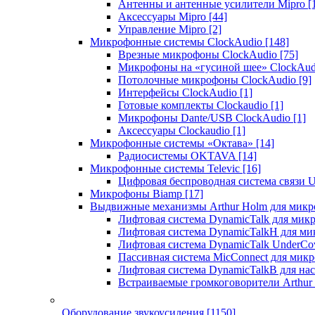
Антенны и антенные усилители Mipro
[
Аксессуары Mipro
[44]
Управление Mipro
[2]
Микрофонные системы ClockAudio
[148]
Врезные микрофоны ClockAudio
[75]
Микрофоны на «гусиной шее» ClockAu
Потолочные микрофоны ClockAudio
[9]
Интерфейсы ClockAudio
[1]
Готовые комплекты Clockaudio
[1]
Микрофоны Dante/USB ClockAudio
[1]
Аксессуары Clockaudio
[1]
Микрофонные системы «Октава»
[14]
Радиосистемы OKTAVA
[14]
Микрофонные системы Televic
[16]
Цифровая беспроводная система связи U
Микрофоны Biamp
[17]
Выдвижные механизмы Arthur Holm для микр
Лифтовая система DynamicTalk для ми
Лифтовая система DynamicTalkH для м
Лифтовая система DynamicTalk UnderCo
Пассивная система MicConnect для мик
Лифтовая система DynamicTalkB для на
Встраиваемые громкоговорители Arthu
Оборудование звукоусиления
[1150]