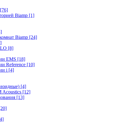
[76]
иторией Biamp
[1]
]
 комнат Biamp
[24]
]
HALO
[8]
ерии EMS
[18]
ии Reference
[10]
ии i
[4]
диоидные)
[4]
 Acoustics
[12]
удования
[13]
[20]
4]