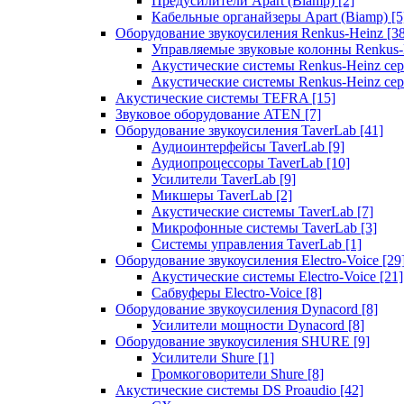
Предусилители Apart (Biamp)
[2]
Кабельные органайзеры Apart (Biamp)
[5
Оборудование звукоусиления Renkus-Heinz
[3
Управляемые звуковые колонны Renkus
Акустические системы Renkus-Heinz с
Акустические системы Renkus-Heinz сер
Акустические системы TEFRA
[15]
Звуковое оборудование ATEN
[7]
Оборудование звукоусиления TaverLab
[41]
Аудиоинтерфейсы TaverLab
[9]
Аудиопроцессоры TaverLab
[10]
Усилители TaverLab
[9]
Микшеры TaverLab
[2]
Акустические системы TaverLab
[7]
Микрофонные системы TaverLab
[3]
Системы управления TaverLab
[1]
Оборудование звукоусиления Electro-Voice
[29
Акустические системы Electro-Voice
[21]
Сабвуферы Electro-Voice
[8]
Оборудование звукоусиления Dynacord
[8]
Усилители мощности Dynacord
[8]
Оборудование звукоусиления SHURE
[9]
Усилители Shure
[1]
Громкоговорители Shure
[8]
Акустические системы DS Proaudio
[42]