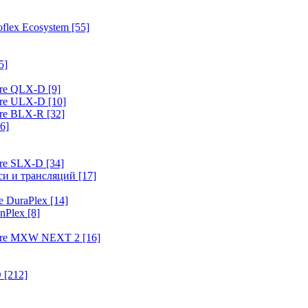
flex Ecosystem
[55]
5]
ure QLX-D
[9]
ure ULX-D
[10]
ure BLX-R
[32]
6]
ure SLX-D
[34]
иси и трансляций
[17]
e DuraPlex
[14]
nPlex
[8]
hure MXW NEXT 2
[16]
O
[212]