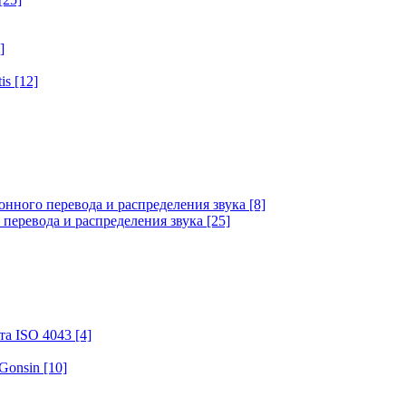
]
tis
[12]
онного перевода и распределения звука
[8]
 перевода и распределения звука
[25]
та ISO 4043
[4]
 Gonsin
[10]