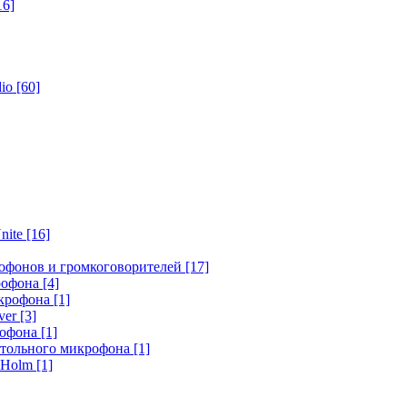
16]
dio
[60]
nite
[16]
офонов и громкоговорителей
[17]
крофона
[4]
икрофона
[1]
ver
[3]
рофона
[1]
стольного микрофона
[1]
r Holm
[1]