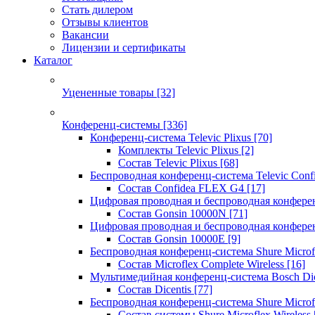
Стать дилером
Отзывы клиентов
Вакансии
Лицензии и сертификаты
Каталог
Уцененные товары
[32]
Конференц-системы
[336]
Конференц-система Televic Plixus
[70]
Комплекты Televic Plixus
[2]
Состав Televic Plixus
[68]
Беспроводная конференц-система Televic Con
Состав Confidea FLEX G4
[17]
Цифровая проводная и беспроводная конфере
Состав Gonsin 10000N
[71]
Цифровая проводная и беспроводная конфере
Состав Gonsin 10000E
[9]
Беспроводная конференц-система Shure Microfl
Состав Microflex Complete Wireless
[16]
Мультимедийная конференц-система Bosch Dic
Состав Dicentis
[77]
Беспроводная конференц-система Shure Microfl
Состав системы Shure Microflex Wireless