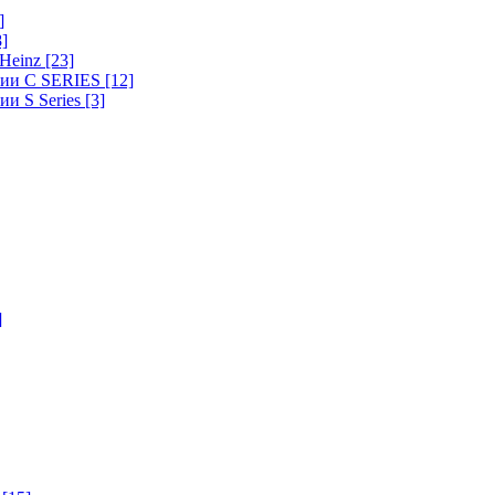
]
8]
-Heinz
[23]
ерии C SERIES
[12]
ии S Series
[3]
]