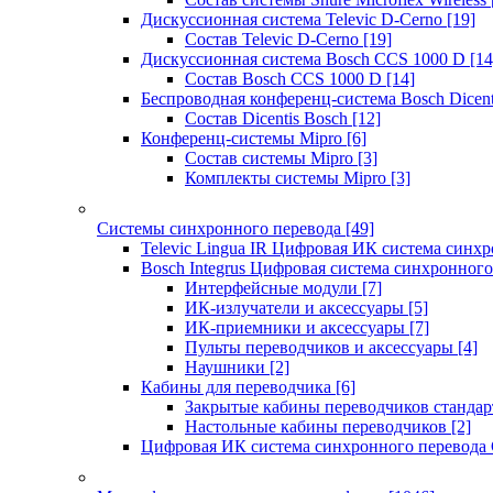
Дискуссионная система Televic D-Cerno
[19]
Состав Televic D-Cerno
[19]
Дискуссионная система Bosch CCS 1000 D
[14
Состав Bosch CCS 1000 D
[14]
Беспроводная конференц-система Bosch Dicen
Состав Dicentis Bosch
[12]
Конференц-системы Mipro
[6]
Состав системы Mipro
[3]
Комплекты системы Mipro
[3]
Системы синхронного перевода
[49]
Televic Lingua IR Цифровая ИК система синхр
Bosch Integrus Цифровая система синхронного
Интерфейсные модули
[7]
ИК-излучатели и аксессуары
[5]
ИК-приемники и аксессуары
[7]
Пульты переводчиков и аксессуары
[4]
Наушники
[2]
Кабины для переводчика
[6]
Закрытые кабины переводчиков стандар
Настольные кабины переводчиков
[2]
Цифровая ИК система синхронного перевода