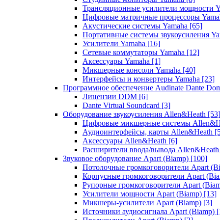
Трансляционные усилители мощности 
Цифровые матричные процессоры Yam
Акустические системы Yamaha
[65]
Портативные системы звукоусиления Y
Усилители Yamaha
[16]
Сетевые коммутаторы Yamaha
[12]
Аксессуары Yamaha
[1]
Микшерные консоли Yamaha
[40]
Интерфейсы и конвертеры Yamaha
[23]
Программное обеспечение Audinate Dante Do
Лицензии DDM
[6]
Dante Virtual Soundcard
[3]
Оборудование звукоусиления Allen&Heath
[53
Цифровые микшерные системы Allen&
Аудиоинтерфейсы, карты Allen&Heath
[
Аксессуары Allen&Heath
[6]
Расширители ввода/вывода Allen&Heat
Звуковое оборудование Apart (Biamp)
[100]
Потолочные громкоговорители Apart (B
Корпусные громкоговорители Apart (Bi
Рупорные громкоговорители Apart (Bia
Усилители мощности Apart (Biamp)
[13]
Микшеры-усилители Apart (Biamp)
[3]
Источники аудиосигнала Apart (Biamp)
[