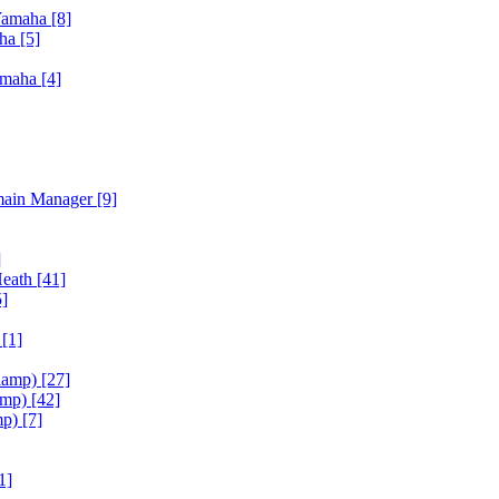
Yamaha
[8]
aha
[5]
amaha
[4]
main Manager
[9]
]
Heath
[41]
5]
h
[1]
iamp)
[27]
amp)
[42]
mp)
[7]
1]