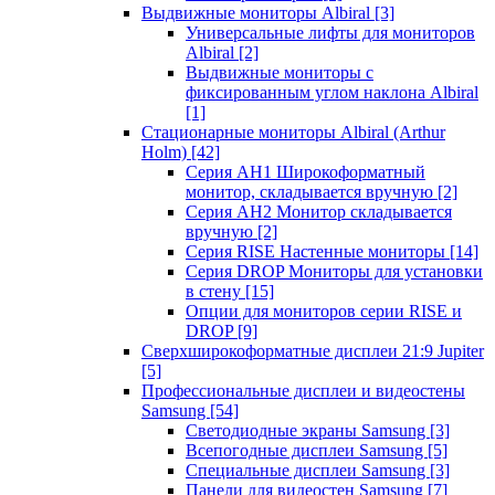
Выдвижные мониторы Albiral
[3]
Универсальные лифты для мониторов
Albiral
[2]
Выдвижные мониторы с
фиксированным углом наклона Albiral
[1]
Стационарные мониторы Albiral (Arthur
Holm)
[42]
Серия AH1 Широкоформатный
монитор, складывается вручную
[2]
Серия AH2 Монитор складывается
вручную
[2]
Серия RISE Настенные мониторы
[14]
Серия DROP Мониторы для установки
в стену
[15]
Опции для мониторов серии RISE и
DROP
[9]
Сверхширокоформатные дисплеи 21:9 Jupiter
[5]
Профессиональные дисплеи и видеостены
Samsung
[54]
Светодиодные экраны Samsung
[3]
Всепогодные дисплеи Samsung
[5]
Специальные дисплеи Samsung
[3]
Панели для видеостен Samsung
[7]