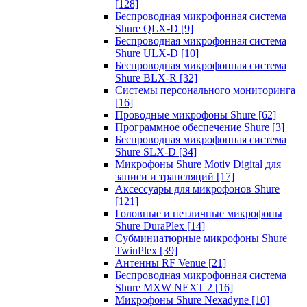
[128]
Беспроводная микрофонная система
Shure QLX-D
[9]
Беспроводная микрофонная система
Shure ULX-D
[10]
Беспроводная микрофонная система
Shure BLX-R
[32]
Системы персонального мониторинга
[16]
Проводные микрофоны Shure
[62]
Программное обеспечение Shure
[3]
Беспроводная микрофонная система
Shure SLX-D
[34]
Микрофоны Shure Motiv Digital для
записи и трансляций
[17]
Аксессуары для микрофонов Shure
[121]
Головные и петличные микрофоны
Shure DuraPlex
[14]
Субминиатюрные микрофоны Shure
TwinPlex
[39]
Антенны RF Venue
[21]
Беспроводная микрофонная система
Shure MXW NEXT 2
[16]
Микрофоны Shure Nexadyne
[10]