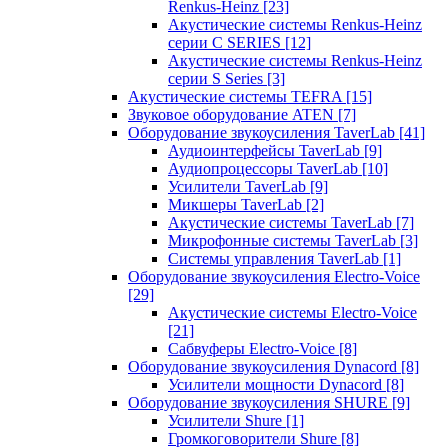
Renkus-Heinz
[23]
Акустические системы Renkus-Heinz
серии C SERIES
[12]
Акустические системы Renkus-Heinz
серии S Series
[3]
Акустические системы TEFRA
[15]
Звуковое оборудование ATEN
[7]
Оборудование звукоусиления TaverLab
[41]
Аудиоинтерфейсы TaverLab
[9]
Аудиопроцессоры TaverLab
[10]
Усилители TaverLab
[9]
Микшеры TaverLab
[2]
Акустические системы TaverLab
[7]
Микрофонные системы TaverLab
[3]
Системы управления TaverLab
[1]
Оборудование звукоусиления Electro-Voice
[29]
Акустические системы Electro-Voice
[21]
Сабвуферы Electro-Voice
[8]
Оборудование звукоусиления Dynacord
[8]
Усилители мощности Dynacord
[8]
Оборудование звукоусиления SHURE
[9]
Усилители Shure
[1]
Громкоговорители Shure
[8]