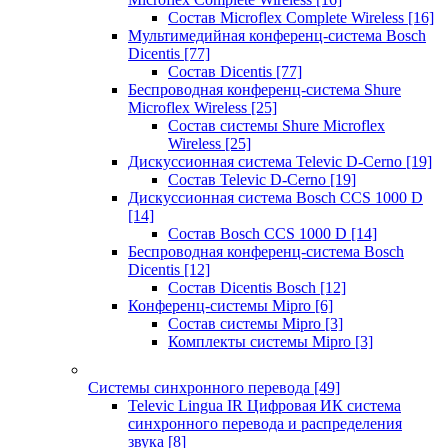
Состав Microflex Complete Wireless
[16]
Мультимедийная конференц-система Bosch
Dicentis
[77]
Состав Dicentis
[77]
Беспроводная конференц-система Shure
Microflex Wireless
[25]
Состав системы Shure Microflex
Wireless
[25]
Дискуссионная система Televic D-Cerno
[19]
Состав Televic D-Cerno
[19]
Дискуссионная система Bosch CCS 1000 D
[14]
Состав Bosch CCS 1000 D
[14]
Беспроводная конференц-система Bosch
Dicentis
[12]
Состав Dicentis Bosch
[12]
Конференц-системы Mipro
[6]
Состав системы Mipro
[3]
Комплекты системы Mipro
[3]
Системы синхронного перевода
[49]
Televic Lingua IR Цифровая ИК система
синхронного перевода и распределения
звука
[8]