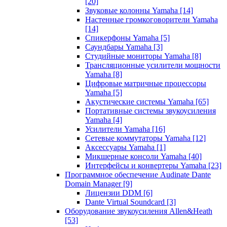
[20]
Звуковые колонны Yamaha
[14]
Настенные громкоговорители Yamaha
[14]
Спикерфоны Yamaha
[5]
Саундбары Yamaha
[3]
Студийные мониторы Yamaha
[8]
Трансляционные усилители мощности
Yamaha
[8]
Цифровые матричные процессоры
Yamaha
[5]
Акустические системы Yamaha
[65]
Портативные системы звукоусиления
Yamaha
[4]
Усилители Yamaha
[16]
Сетевые коммутаторы Yamaha
[12]
Аксессуары Yamaha
[1]
Микшерные консоли Yamaha
[40]
Интерфейсы и конвертеры Yamaha
[23]
Программное обеспечение Audinate Dante
Domain Manager
[9]
Лицензии DDM
[6]
Dante Virtual Soundcard
[3]
Оборудование звукоусиления Allen&Heath
[53]