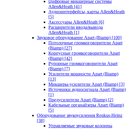
Цифровые микшерные системы
Allen&Heath
[41]
Аудиоинтерфейсы, карты Allen&Heath
[5]
Аксессуары Allen&Heath
[6]
Расширители ввода/вывода
Allen&Heath
[1]
Звуковое оборудование Apart (Biamp)
[100]
Потолочные громкоговорители Apart
(Biamp)
[27]
Корпусные громкоговорители Apart
(Biamp)
[42]
Рупорные громкоговорители Apart
(Biamp)
[7]
Усилители мощности Apart (Biamp)
[13]
Микшеры-усилители Apart (Biamp)
[3]
Источники аудиосигнала Apart (Biamp)
[1]
Предусилители Apart (Biamp)
[2]
Кабельные органайзеры Apart (Biamp)
[5]
Оборудование звукоусиления Renkus-Heinz
[38]
Управляемые звуковые колонны