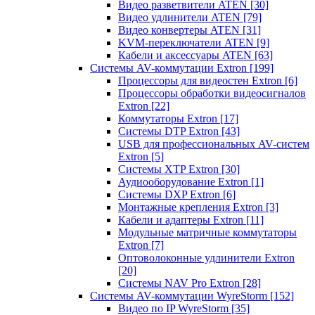
Видео разветвители ATEN
[30]
Видео удлинители ATEN
[79]
Видео конвертеры ATEN
[31]
KVM-переключатели ATEN
[9]
Кабели и аксессуары ATEN
[63]
Системы AV-коммутации Extron
[199]
Процессоры для видеостен Extron
[6]
Процессоры обработки видеосигналов
Extron
[22]
Коммутаторы Extron
[17]
Системы DTP Extron
[43]
USB для профессиональных AV-систем
Extron
[5]
Системы XTP Extron
[30]
Аудиооборудование Extron
[1]
Системы DXP Extron
[6]
Монтажные крепления Extron
[3]
Кабели и адаптеры Extron
[11]
Модульные матричные коммутаторы
Extron
[7]
Оптоволоконные удлинители Extron
[20]
Системы NAV Pro Extron
[28]
Системы AV-коммутации WyreStorm
[152]
Видео по IP WyreStorm
[35]