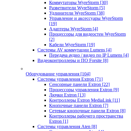
Коммутаторы WyreStorm
[30]
Разветвители WyreStorm
[5]
Удлинители WyreStorm
[38]
Управление и аксессуары WyreStorm
[19]
Адаптеры WyreStorm
[4]
Процессоры для видеостен WyreStorm
[2]
Кабели WyreStorm
[19]
Системы AV коммутации Lumens
[4]
Передача аудио / видео по IP Lumens
[4]
Видеоконтроллеры и ПО Forsite
[8]
Оборудование управления
[104]
Системы управления Extron
[71]
Сенсорные панели Extron
[22]
Процессоры управления Extron
[9]
Лючки Extron
[13]
Контроллеры Extron MediaLink
[11]
Кнопочные панели Extron
[7]
Сетевые кнопочные панели Extron
[8]
Контроллеры рабочего пространства
Extron
[1]
Системы управления Aten
[8]