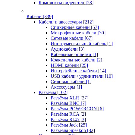
Комплекты видеостен
[28]
Кабели
[339]
Кабели и аксессуары
[212]
Спикерные кабели
[57]
Микрофонные кабели
[30]
Сетевые кабели
[67]
Инструментальный кабель
[1]
Аудиокабели
[3]
Кабельные оплетки
[1]
Коаксиальные кабели
[2]
HDMI кабели
[25]
Интерфейсные кабели
[14]
USB кабели / удлинители
[10]
Силовые кабели
[1]
Аксессуары
[1]
Разъёмы
[102]
Разъёмы XLR
[27]
Разъёмы BNC
[7]
Разъёмы POWERCON
[6]
Разъёмы RCA
[2]
Разъёмы RJ45
[3]
Разъёмы Jack
[25]
Разъёмы Speakon
[32]