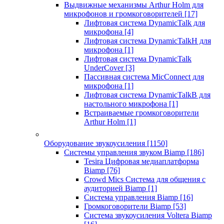
Выдвижные механизмы Arthur Holm для
микрофонов и громкоговорителей
[17]
Лифтовая система DynamicTalk для
микрофона
[4]
Лифтовая система DynamicTalkH для
микрофона
[1]
Лифтовая система DynamicTalk
UnderCover
[3]
Пассивная система MicConnect для
микрофона
[1]
Лифтовая система DynamicTalkB для
настольного микрофона
[1]
Встраиваемые громкоговорители
Arthur Holm
[1]
Оборудование звукоусиления
[1150]
Системы управления звуком Biamp
[186]
Tesira Цифровая медиаплатформа
Biamp
[76]
Crowd Mics Система для общения с
аудиторией Biamp
[1]
Система управления Biamp
[16]
Громкоговорители Biamp
[53]
Система звукоусиления Voltera Biamp