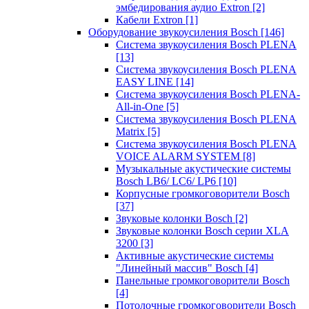
эмбедирования аудио Extron
[2]
Кабели Extron
[1]
Оборудование звукоусиления Bosch
[146]
Система звукоусиления Bosch PLENA
[13]
Система звукоусиления Bosch PLENA
EASY LINE
[14]
Система звукоусиления Bosch PLENA-
All-in-One
[5]
Система звукоусиления Bosch PLENA
Matrix
[5]
Система звукоусиления Bosch PLENA
VOICE ALARM SYSTEM
[8]
Музыкальные акустические системы
Bosch LB6/ LC6/ LP6
[10]
Корпусные громкоговорители Bosch
[37]
Звуковые колонки Bosch
[2]
Звуковые колонки Bosch серии XLA
3200
[3]
Активные акустические системы
"Линейный массив" Bosch
[4]
Панельные громкоговорители Bosch
[4]
Потолочные громкоговорители Bosch