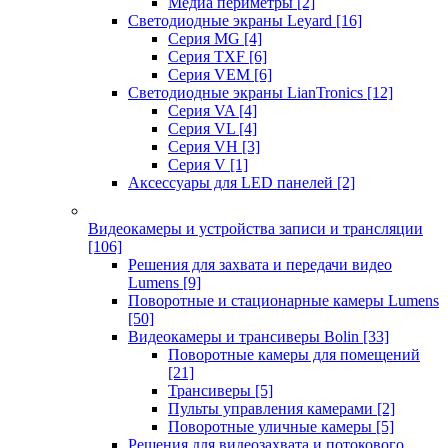
Медиа периметры
[2]
Светодиодные экраны Leyard
[16]
Серия MG
[4]
Серия TXF
[6]
Серия VEM
[6]
Светодиодные экраны LianTronics
[12]
Серия VA
[4]
Серия VL
[4]
Серия VH
[3]
Серия V
[1]
Аксессуары для LED панелей
[2]
Видеокамеры и устройства записи и трансляции
[106]
Решения для захвата и передачи видео
Lumens
[9]
Поворотные и стационарные камеры Lumens
[50]
Видеокамеры и трансиверы Bolin
[33]
Поворотные камеры для помещений
[21]
Трансиверы
[5]
Пульты управления камерами
[2]
Поворотные уличные камеры
[5]
Решения для видеозахвата и потокового