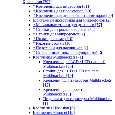
Крепления
[392]
* Крепления для видеостен
[61]
* Крепления для проекторов
[10]
* Крепления для дисплеев и телевизоров
[99]
Монтажные аксессуары для микрофонов
[2]
* Мобильные стойки для дисплеев
[57]
* Стойки для громкоговорителей
[1]
* Стойки для микрофонов
[2]
* Полки для камер
[10]
* Рэковые стойки
[16]
* Подставки для наушников
[1]
* Столы и подстолья с регулировкой
[6]
Крепления Multibrackets
[71]
Крепления для LCD / LED панелей
Multibrackets
[26]
Стойки для LCD / LED панелей
Multibrackets
[19]
Крепления для видеостен Multibrackets
[17]
Крепления для проекторов
Multibrackets
[8]
Подставки для гарнитуры Multibrackets
[1]
Крепления Hikvision
[6]
Крепления Euromet
[16]