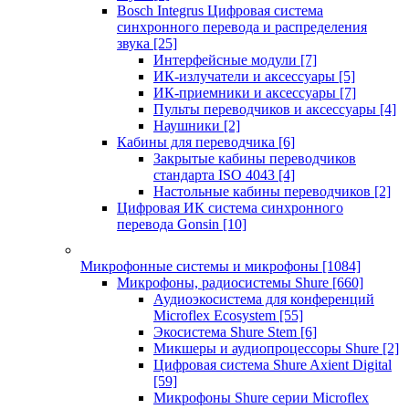
Bosch Integrus Цифровая система
синхронного перевода и распределения
звука
[25]
Интерфейсные модули
[7]
ИК-излучатели и аксессуары
[5]
ИК-приемники и аксессуары
[7]
Пульты переводчиков и аксессуары
[4]
Наушники
[2]
Кабины для переводчика
[6]
Закрытые кабины переводчиков
стандарта ISO 4043
[4]
Настольные кабины переводчиков
[2]
Цифровая ИК система синхронного
перевода Gonsin
[10]
Микрофонные системы и микрофоны
[1084]
Микрофоны, радиосистемы Shure
[660]
Аудиоэкосистема для конференций
Microflex Ecosystem
[55]
Экосистема Shure Stem
[6]
Микшеры и аудиопроцессоры Shure
[2]
Цифровая система Shure Axient Digital
[59]
Микрофоны Shure серии Microflex