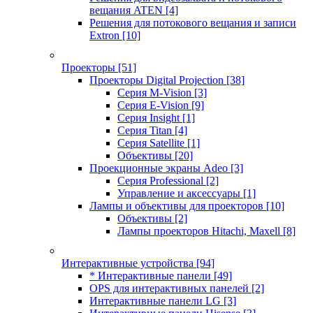
вещания ATEN
[4]
Решения для потокового вещания и записи
Extron
[10]
Проекторы
[51]
Проекторы Digital Projection
[38]
Серия M-Vision
[3]
Серия E-Vision
[9]
Серия Insight
[1]
Серия Titan
[4]
Серия Satellite
[1]
Объективы
[20]
Проекционные экраны Adeo
[3]
Серия Professional
[2]
Управление и аксессуары
[1]
Лампы и объективы для проекторов
[10]
Объективы
[2]
Лампы проекторов Hitachi, Maxell
[8]
Интерактивные устройства
[94]
* Интерактивные панели
[49]
OPS для интерактивных панелей
[2]
Интерактивные панели LG
[3]