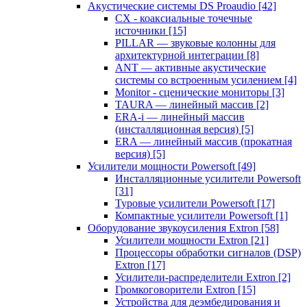
Акустические системы DS Proaudio
[42]
CX - коаксиальные точечные
источники
[15]
PILLAR — звуковые колонны для
архитектурной интеграции
[8]
ANT — активные акустические
системы со встроенным усилением
[4]
Monitor - сценические мониторы
[3]
TAURA — линейный массив
[2]
ERA-i — линейный массив
(инсталляционная версия)
[5]
ERA — линейный массив (прокатная
версия)
[5]
Усилители мощности Powersoft
[49]
Инсталляционные усилители Powersoft
[31]
Туровые усилители Powersoft
[17]
Компактные усилители Powersoft
[1]
Оборудование звукоусиления Extron
[58]
Усилители мощности Extron
[21]
Процессоры обработки сигналов (DSP)
Extron
[17]
Усилители-распределители Extron
[2]
Громкоговорители Extron
[15]
Устройства для деэмбедирования и