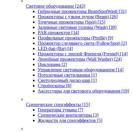
Световое оборудование
[243]
Гибридные прожекторы BeamSpotWash
[31]
Прожекторы с узким лучом (Beam)
[26]
Точечные прожекторы (Spot)
[15]
Заливные световые головы (Wash)
[39]
PAR-прожектор
[34]
Профильные прожекторы (Profile)
[9]
Прожектор следящего света (FollowSpot)
[2]
LED-бар (Bar)
[4]
Прожекторы с линзой Френеля (Fresnel)
[14]
Линейные прожекторы (Wall Washer)
[24]
Циклорама
[2]
Управление световым оборудованием
[14]
Потолочные светильники
[1]
Светодиодный диско-шар
[1]
Стробоскопы
[8]
Аксессуары для светового оборудования
[19]
Сценические спецэффекты
[15]
Генераторы тумана
[7]
Сценические вентиляторы
[3]
Жидкости для спецэффектов
[5]