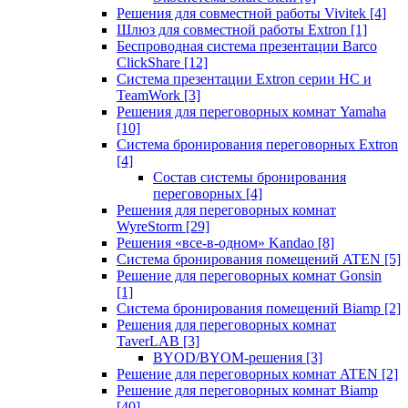
Решения для совместной работы Vivitek
[4]
Шлюз для совместной работы Extron
[1]
Беспроводная система презентации Barco
ClickShare
[12]
Система презентации Extron серии HC и
TeamWork
[3]
Решения для переговорных комнат Yamaha
[10]
Система бронирования переговорных Extron
[4]
Состав системы бронирования
переговорных
[4]
Решения для переговорных комнат
WyreStorm
[29]
Решения «все-в-одном» Kandao
[8]
Система бронирования помещений ATEN
[5]
Решение для переговорных комнат Gonsin
[1]
Система бронирования помещений Biamp
[2]
Решения для переговорных комнат
TaverLAB
[3]
BYOD/BYOM-решения
[3]
Решение для переговорных комнат ATEN
[2]
Решение для переговорных комнат Biamp
[40]