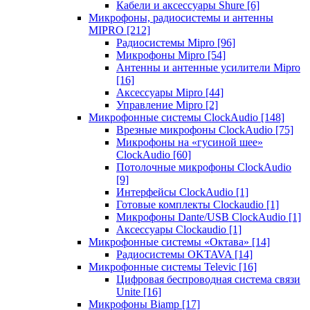
Кабели и аксессуары Shure
[6]
Микрофоны, радиосистемы и антенны
MIPRO
[212]
Радиосистемы Mipro
[96]
Микрофоны Mipro
[54]
Антенны и антенные усилители Mipro
[16]
Аксессуары Mipro
[44]
Управление Mipro
[2]
Микрофонные системы ClockAudio
[148]
Врезные микрофоны ClockAudio
[75]
Микрофоны на «гусиной шее»
ClockAudio
[60]
Потолочные микрофоны ClockAudio
[9]
Интерфейсы ClockAudio
[1]
Готовые комплекты Clockaudio
[1]
Микрофоны Dante/USB ClockAudio
[1]
Аксессуары Clockaudio
[1]
Микрофонные системы «Октава»
[14]
Радиосистемы OKTAVA
[14]
Микрофонные системы Televic
[16]
Цифровая беспроводная система связи
Unite
[16]
Микрофоны Biamp
[17]