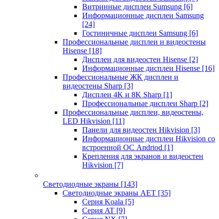
Витринные дисплеи Sumsung
[6]
Информационные дисплеи Samsung
[24]
Гостиничные дисплеи Samsung
[6]
Профессиональные дисплеи и видеостены
Hisense
[18]
Дисплеи для видеостен Hisense
[2]
Информационные дисплеи Hisense
[16]
Профессиональные ЖК дисплеи и
видеостены Sharp
[3]
Дисплеи 4K и 8K Sharp
[1]
Профессиональные дисплеи Sharp
[2]
Профессиональные дисплеи, видеостены,
LED Hikvision
[11]
Панели для видеостен Hikvision
[3]
Информационные дисплеи Hikvision со
встроенной ОС Andriod
[1]
Крепления для экранов и видеостен
Hikvision
[7]
Светодиодные экраны
[143]
Светодиодные экраны AET
[35]
Cерия Koala
[5]
Серия AT
[9]