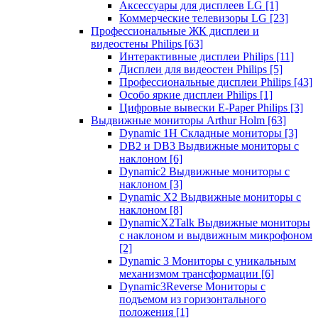
Аксессуары для дисплеев LG
[1]
Коммерческие телевизоры LG
[23]
Профессиональные ЖК дисплеи и
видеостены Philips
[63]
Интерактивные дисплеи Philips
[11]
Дисплеи для видеостен Philips
[5]
Профессиональные дисплеи Philips
[43]
Особо яркие дисплеи Philips
[1]
Цифровые вывески E-Paper Philips
[3]
Выдвижные мониторы Arthur Holm
[63]
Dynamic 1Н Складные мониторы
[3]
DB2 и DB3 Выдвижные мониторы с
наклоном
[6]
Dynamic2 Выдвижные мониторы с
наклоном
[3]
Dynamic X2 Выдвижные мониторы с
наклоном
[8]
DynamicX2Talk Выдвижные мониторы
с наклоном и выдвижным микрофоном
[2]
Dynamic 3 Мониторы с уникальным
механизмом трансформации
[6]
Dynamic3Reverse Мониторы с
подъемом из горизонтального
положения
[1]