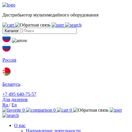
Дистрибьютор мультимедийного оборудования
Каталог
Россия
Беларусь
+7 495 640-75-57
Для дилеров
Ru
/
En
0
0
0
О нас
Направление деятельности