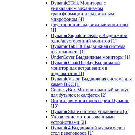
Dynamic3Talk Мониторы с
уникальным механизмом
трансформации и выдвижным
микрофоном
[4]
Двусторонние выдвижные мониторы
[1]
DynamicSignatureDisplay Выдвижной
одно/двусторонний монитор
[1]
DynamicTabLift Выдвижная система
для планшета
[1]
UnderCover Выдвижные мониторы
[1]
DynamicChairDisplay Выдвижной
монитор для встраивания в
подлокотник
[1]
DynamicVision Выдвижная система для
камер ВКС
[1]
CourtesyBox Моторизованный корпус
для бутылок и салфеток
[2]
Опции для мониторов серии Dynamic
[13]
DynamicShare система управления
[6]
Управление моторизованными
устройствами
[2]
Dynamic4 Выдвижной мультимедиа
стол переговоров
[1]