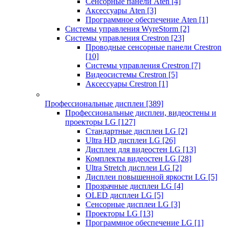
Сенсорные панели Aten
[4]
Аксессуары Aten
[3]
Программное обеспечение Aten
[1]
Системы управления WyreStorm
[2]
Системы управления Crestron
[23]
Проводные сенсорные панели Crestron
[10]
Системы управления Crestron
[7]
Видеосистемы Crestron
[5]
Аксессуары Crestron
[1]
Профессиональные дисплеи
[389]
Профессиональные дисплеи, видеостены и
проекторы LG
[127]
Стандартные дисплеи LG
[2]
Ultra HD дисплеи LG
[26]
Дисплеи для видеостен LG
[13]
Комплекты видеостен LG
[28]
Ultra Stretch дисплеи LG
[2]
Дисплеи повышенной яркости LG
[5]
Прозрачные дисплеи LG
[4]
OLED дисплеи LG
[5]
Сенсорные дисплеи LG
[3]
Проекторы LG
[13]
Программное обеспечение LG
[1]