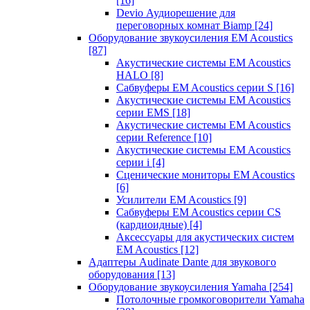
[16]
Devio Аудиорешение для
переговорных комнат Biamp
[24]
Оборудование звукоусиления EM Acoustics
[87]
Акустические системы EM Acoustics
HALO
[8]
Сабвуферы EM Acoustics серии S
[16]
Акустические системы EM Acoustics
серии EMS
[18]
Акустические системы EM Acoustics
серии Reference
[10]
Акустические системы EM Acoustics
серии i
[4]
Сценические мониторы EM Acoustics
[6]
Усилители EM Acoustics
[9]
Сабвуферы EM Acoustics серии CS
(кардиоидные)
[4]
Аксессуары для акустических систем
EM Acoustics
[12]
Адаптеры Audinate Dante для звукового
оборудования
[13]
Оборудование звукоусиления Yamaha
[254]
Потолочные громкоговорители Yamaha