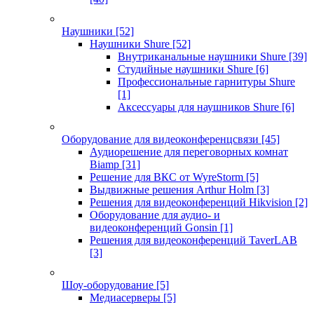
Наушники
[52]
Наушники Shure
[52]
Внутриканальные наушники Shure
[39]
Студийные наушники Shure
[6]
Профессиональные гарнитуры Shure
[1]
Аксессуары для наушников Shure
[6]
Оборудование для видеоконференцсвязи
[45]
Аудиорешение для переговорных комнат
Biamp
[31]
Решение для ВКС от WyreStorm
[5]
Выдвижные решения Arthur Holm
[3]
Решения для видеоконференций Hikvision
[2]
Оборудование для аудио- и
видеоконференций Gonsin
[1]
Решения для видеоконференций TaverLAB
[3]
Шоу-оборудование
[5]
Медиасерверы
[5]