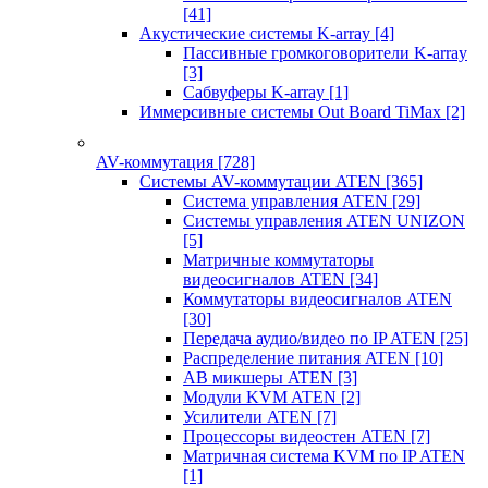
[41]
Акустические системы K-array
[4]
Пассивные громкоговорители K-array
[3]
Сабвуферы K-array
[1]
Иммерсивные системы Out Board TiMax
[2]
AV-коммутация
[728]
Системы AV-коммутации ATEN
[365]
Система управления ATEN
[29]
Системы управления ATEN UNIZON
[5]
Матричные коммутаторы
видеосигналов ATEN
[34]
Коммутаторы видеосигналов ATEN
[30]
Передача аудио/видео по IP ATEN
[25]
Распределение питания ATEN
[10]
АВ микшеры ATEN
[3]
Модули KVM ATEN
[2]
Усилители ATEN
[7]
Процессоры видеостен ATEN
[7]
Матричная система KVM по IP ATEN
[1]