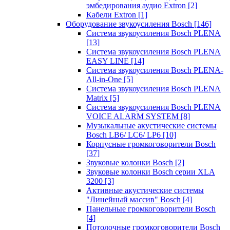
эмбедирования аудио Extron
[2]
Кабели Extron
[1]
Оборудование звукоусиления Bosch
[146]
Система звукоусиления Bosch PLENA
[13]
Система звукоусиления Bosch PLENA
EASY LINE
[14]
Система звукоусиления Bosch PLENA-
All-in-One
[5]
Система звукоусиления Bosch PLENA
Matrix
[5]
Система звукоусиления Bosch PLENA
VOICE ALARM SYSTEM
[8]
Музыкальные акустические системы
Bosch LB6/ LC6/ LP6
[10]
Корпусные громкоговорители Bosch
[37]
Звуковые колонки Bosch
[2]
Звуковые колонки Bosch серии XLA
3200
[3]
Активные акустические системы
"Линейный массив" Bosch
[4]
Панельные громкоговорители Bosch
[4]
Потолочные громкоговорители Bosch