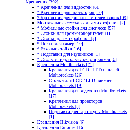
Крепления
[392]
* Крепления для видеостен
[61]
* Крепления для проекторов
[10]
* Крепления для дисплеев и телевизоров
[99]
Монтажные аксессуары для микрофонов
[2]
* Мобильные стойки для дисплеев
[57]
* Стойки для громкоговорителей
[1]
* Стойки для микрофонов
[2]
* Полки для камер
[10]
* Рэковые стойки
[16]
* Подставки для наушников
[1]
* Столы и подстолья с регулировкой
[6]
Крепления Multibrackets
[71]
Крепления для LCD / LED панелей
Multibrackets
[26]
Стойки для LCD / LED панелей
Multibrackets
[19]
Крепления для видеостен Multibrackets
[17]
Крепления для проекторов
Multibrackets
[8]
Подставки для гарнитуры Multibrackets
[1]
Крепления Hikvision
[6]
Крепления Euromet
[16]