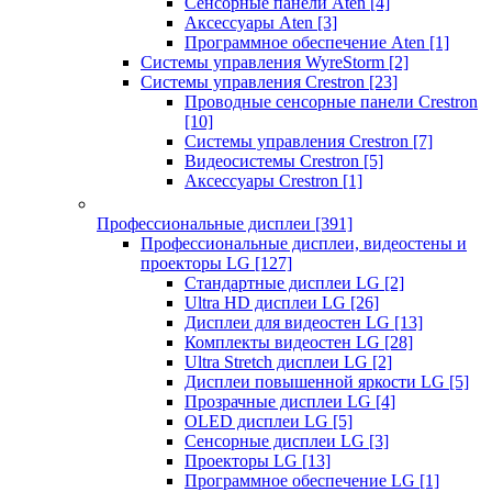
Сенсорные панели Aten
[4]
Аксессуары Aten
[3]
Программное обеспечение Aten
[1]
Системы управления WyreStorm
[2]
Системы управления Crestron
[23]
Проводные сенсорные панели Crestron
[10]
Системы управления Crestron
[7]
Видеосистемы Crestron
[5]
Аксессуары Crestron
[1]
Профессиональные дисплеи
[391]
Профессиональные дисплеи, видеостены и
проекторы LG
[127]
Стандартные дисплеи LG
[2]
Ultra HD дисплеи LG
[26]
Дисплеи для видеостен LG
[13]
Комплекты видеостен LG
[28]
Ultra Stretch дисплеи LG
[2]
Дисплеи повышенной яркости LG
[5]
Прозрачные дисплеи LG
[4]
OLED дисплеи LG
[5]
Сенсорные дисплеи LG
[3]
Проекторы LG
[13]
Программное обеспечение LG
[1]