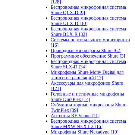
[128]
Беспроводная микрофонная система
Shure QLX-D
[9]
Беспроводная микрофонная система
Shure ULX-D
[10]
Беспроводная микрофонная система
Shure BLX-R
[32]
Системы персонального мониторинга
[16]
Проводные микрофоны Shure
[62]
Программное обеспечение Shure
[3]
Беспроводная микрофонная система
Shure SLX-D
[34]
Микрофоны Shure Motiv Digital для
записи и трансляций
[17]
Аксессуары для микрофонов Shure
[121]
Головные и петличные микрофоны
Shure DuraPlex
[14]
Субминиатюрные микрофоны Shure
TwinPlex
[39]
Антенны RF Venue
[21]
Беспроводная микрофонная система
Shure MXW NEXT 2
[16]
Микрофоны Shure Nexadyne
[10]