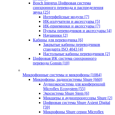
Bosch Integrus Цифровая система
синхронного перевода и распределения
звука
[25]
Интерфейсные модули
[7]
ИК-излучатели и аксессуары
[5]
ИК-приемники и аксессуары
[7]
Пульты переводчиков и аксессуары
[4]
Наушники
[2]
Кабины для переводчика
[6]
Закрытые кабины переводчиков
стандарта ISO 4043
[4]
Настольные кабины переводчиков
[2]
Цифровая ИК система синхронного
перевода Gonsin
[10]
Микрофонные системы и микрофоны
[1084]
Микрофоны, радиосистемы Shure
[660]
Аудиоэкосистема для конференций
Microflex Ecosystem
[55]
Экосистема Shure Stem
[6]
Микшеры и аудиопроцессоры Shure
[2]
Цифровая система Shure Axient Digital
[59]
Микрофоны Shure серии Microflex