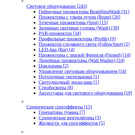
Световое оборудование
[243]
Гибридные прожекторы BeamSpotWash
[31]
Прожекторы с узким лучом (Beam)
[26]
Точечные прожекторы (Spot)
[15]
Заливные световые головы (Wash)
[39]
PAR-прожектор
[34]
Профильные прожекторы (Profile)
[9]
Прожектор следящего света (FollowSpot)
[2]
LED-бар (Bar)
[4]
Прожекторы с линзой Френеля (Fresnel)
[14]
Линейные прожекторы (Wall Washer)
[24]
Циклорама
[2]
Управление световым оборудованием
[14]
Потолочные светильники
[1]
Светодиодный диско-шар
[1]
Стробоскопы
[8]
Аксессуары для светового оборудования
[19]
Сценические спецэффекты
[15]
Генераторы тумана
[7]
Сценические вентиляторы
[3]
Жидкости для спецэффектов
[5]