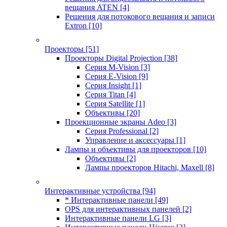
вещания ATEN
[4]
Решения для потокового вещания и записи
Extron
[10]
Проекторы
[51]
Проекторы Digital Projection
[38]
Серия M-Vision
[3]
Серия E-Vision
[9]
Серия Insight
[1]
Серия Titan
[4]
Серия Satellite
[1]
Объективы
[20]
Проекционные экраны Adeo
[3]
Серия Professional
[2]
Управление и аксессуары
[1]
Лампы и объективы для проекторов
[10]
Объективы
[2]
Лампы проекторов Hitachi, Maxell
[8]
Интерактивные устройства
[94]
* Интерактивные панели
[49]
OPS для интерактивных панелей
[2]
Интерактивные панели LG
[3]