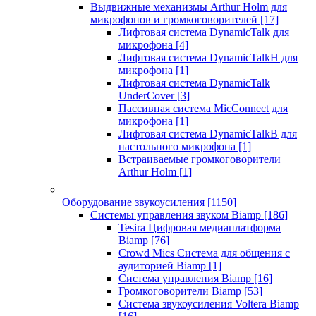
Выдвижные механизмы Arthur Holm для
микрофонов и громкоговорителей
[17]
Лифтовая система DynamicTalk для
микрофона
[4]
Лифтовая система DynamicTalkH для
микрофона
[1]
Лифтовая система DynamicTalk
UnderCover
[3]
Пассивная система MicConnect для
микрофона
[1]
Лифтовая система DynamicTalkB для
настольного микрофона
[1]
Встраиваемые громкоговорители
Arthur Holm
[1]
Оборудование звукоусиления
[1150]
Системы управления звуком Biamp
[186]
Tesira Цифровая медиаплатформа
Biamp
[76]
Crowd Mics Система для общения с
аудиторией Biamp
[1]
Система управления Biamp
[16]
Громкоговорители Biamp
[53]
Система звукоусиления Voltera Biamp