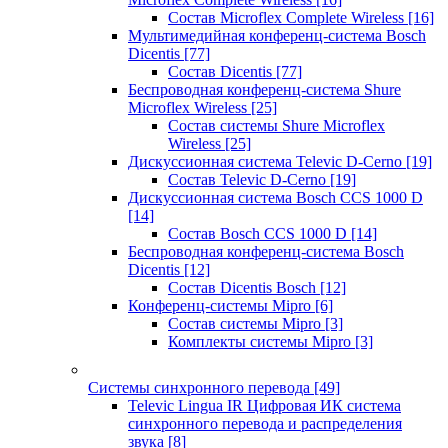
Состав Microflex Complete Wireless
[16]
Мультимедийная конференц-система Bosch
Dicentis
[77]
Состав Dicentis
[77]
Беспроводная конференц-система Shure
Microflex Wireless
[25]
Состав системы Shure Microflex
Wireless
[25]
Дискуссионная система Televic D-Cerno
[19]
Состав Televic D-Cerno
[19]
Дискуссионная система Bosch CCS 1000 D
[14]
Состав Bosch CCS 1000 D
[14]
Беспроводная конференц-система Bosch
Dicentis
[12]
Состав Dicentis Bosch
[12]
Конференц-системы Mipro
[6]
Состав системы Mipro
[3]
Комплекты системы Mipro
[3]
Системы синхронного перевода
[49]
Televic Lingua IR Цифровая ИК система
синхронного перевода и распределения
звука
[8]