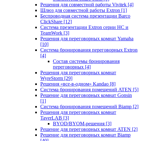
Решения для совместной работы Vivitek
[4]
Шлюз для совместной работы Extron
[1]
Беспроводная система презентации Barco
ClickShare
[12]
Система презентации Extron серии HC и
TeamWork
[3]
Решения для переговорных комнат Yamaha
[10]
Система бронирования переговорных Extron
[4]
Состав системы бронирования
переговорных
[4]
Решения для переговорных комнат
WyreStorm
[29]
Решения «все-в-одном» Kandao
[8]
Система бронирования помещений ATEN
[5]
Решение для переговорных комнат Gonsin
[1]
Система бронирования помещений Biamp
[2]
Решения для переговорных комнат
TaverLAB
[3]
BYOD/BYOM-решения
[3]
Решение для переговорных комнат ATEN
[2]
Решение для переговорных комнат Biamp
[40]