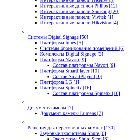
Интерактивные панели Hisense
[3]
Интерактивные дисплеи Philips
[12]
Интерактивные панели Samsung
[20]
Интерактивные панели Vivitek
[1]
Интерактивные панели Hikvision
[4]
Системы Digital Signage
[50]
Платформа Innes
[5]
Системы бронирования помещений
[6]
Комплекты Digital Signage
[3]
Платформа Navori
[9]
Состав платформы Navori
[9]
Платформа SmartPlayer
[10]
Состав SmartPlayer
[10]
Платформа LG
[1]
Платформа Spinetix
[16]
Состав платформы Spinetix
[16]
Документ-камеры
[7]
Документ-камеры Lumens
[7]
Решения для переговорных комнат
[130]
Звуковые экосистемы Shure
[6]
Экосистема Shure Stem
[6]