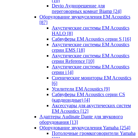
[16]
Devio Аудиорешение для
переговорных комнат Biamp
[24]
Оборудование звукоусиления EM Acoustics
[87]
Акустические системы EM Acoustics
HALO
[8]
Сабвуферы EM Acoustics серии S
[16]
Акустические системы EM Acoustics
серии EMS
[18]
Акустические системы EM Acoustics
серии Reference
[10]
Акустические системы EM Acoustics
серии i
[4]
Сценические мониторы EM Acoustics
[6]
Усилители EM Acoustics
[9]
Сабвуферы EM Acoustics серии CS
(кардиоидные)
[4]
Аксессуары для акустических систем
EM Acoustics
[12]
Адаптеры Audinate Dante для звукового
оборудования
[13]
Оборудование звукоусиления Yamaha
[254]
Потолочные громкоговорители Yamaha