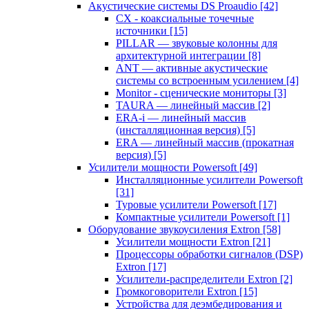
Акустические системы DS Proaudio
[42]
CX - коаксиальные точечные
источники
[15]
PILLAR — звуковые колонны для
архитектурной интеграции
[8]
ANT — активные акустические
системы со встроенным усилением
[4]
Monitor - сценические мониторы
[3]
TAURA — линейный массив
[2]
ERA-i — линейный массив
(инсталляционная версия)
[5]
ERA — линейный массив (прокатная
версия)
[5]
Усилители мощности Powersoft
[49]
Инсталляционные усилители Powersoft
[31]
Туровые усилители Powersoft
[17]
Компактные усилители Powersoft
[1]
Оборудование звукоусиления Extron
[58]
Усилители мощности Extron
[21]
Процессоры обработки сигналов (DSP)
Extron
[17]
Усилители-распределители Extron
[2]
Громкоговорители Extron
[15]
Устройства для деэмбедирования и