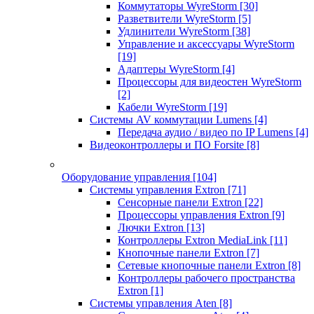
Коммутаторы WyreStorm
[30]
Разветвители WyreStorm
[5]
Удлинители WyreStorm
[38]
Управление и аксессуары WyreStorm
[19]
Адаптеры WyreStorm
[4]
Процессоры для видеостен WyreStorm
[2]
Кабели WyreStorm
[19]
Системы AV коммутации Lumens
[4]
Передача аудио / видео по IP Lumens
[4]
Видеоконтроллеры и ПО Forsite
[8]
Оборудование управления
[104]
Системы управления Extron
[71]
Сенсорные панели Extron
[22]
Процессоры управления Extron
[9]
Лючки Extron
[13]
Контроллеры Extron MediaLink
[11]
Кнопочные панели Extron
[7]
Сетевые кнопочные панели Extron
[8]
Контроллеры рабочего пространства
Extron
[1]
Системы управления Aten
[8]