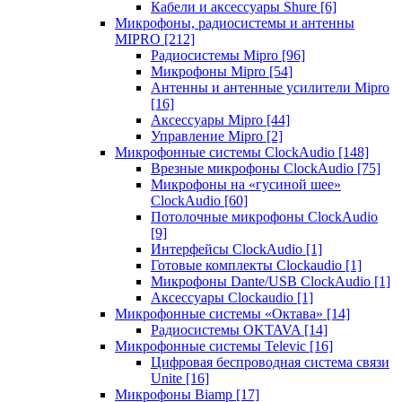
Кабели и аксессуары Shure
[6]
Микрофоны, радиосистемы и антенны
MIPRO
[212]
Радиосистемы Mipro
[96]
Микрофоны Mipro
[54]
Антенны и антенные усилители Mipro
[16]
Аксессуары Mipro
[44]
Управление Mipro
[2]
Микрофонные системы ClockAudio
[148]
Врезные микрофоны ClockAudio
[75]
Микрофоны на «гусиной шее»
ClockAudio
[60]
Потолочные микрофоны ClockAudio
[9]
Интерфейсы ClockAudio
[1]
Готовые комплекты Clockaudio
[1]
Микрофоны Dante/USB ClockAudio
[1]
Аксессуары Clockaudio
[1]
Микрофонные системы «Октава»
[14]
Радиосистемы OKTAVA
[14]
Микрофонные системы Televic
[16]
Цифровая беспроводная система связи
Unite
[16]
Микрофоны Biamp
[17]