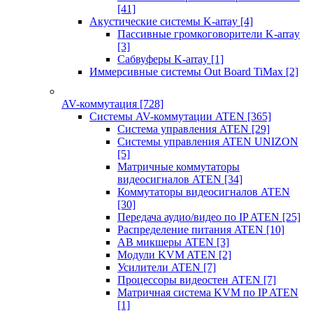
[41]
Акустические системы K-array
[4]
Пассивные громкоговорители K-array
[3]
Сабвуферы K-array
[1]
Иммерсивные системы Out Board TiMax
[2]
AV-коммутация
[728]
Системы AV-коммутации ATEN
[365]
Система управления ATEN
[29]
Системы управления ATEN UNIZON
[5]
Матричные коммутаторы
видеосигналов ATEN
[34]
Коммутаторы видеосигналов ATEN
[30]
Передача аудио/видео по IP ATEN
[25]
Распределение питания ATEN
[10]
АВ микшеры ATEN
[3]
Модули KVM ATEN
[2]
Усилители ATEN
[7]
Процессоры видеостен ATEN
[7]
Матричная система KVM по IP ATEN
[1]