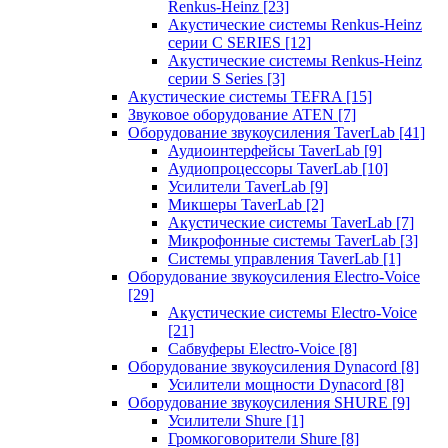
Renkus-Heinz
[23]
Акустические системы Renkus-Heinz
серии C SERIES
[12]
Акустические системы Renkus-Heinz
серии S Series
[3]
Акустические системы TEFRA
[15]
Звуковое оборудование ATEN
[7]
Оборудование звукоусиления TaverLab
[41]
Аудиоинтерфейсы TaverLab
[9]
Аудиопроцессоры TaverLab
[10]
Усилители TaverLab
[9]
Микшеры TaverLab
[2]
Акустические системы TaverLab
[7]
Микрофонные системы TaverLab
[3]
Системы управления TaverLab
[1]
Оборудование звукоусиления Electro-Voice
[29]
Акустические системы Electro-Voice
[21]
Сабвуферы Electro-Voice
[8]
Оборудование звукоусиления Dynacord
[8]
Усилители мощности Dynacord
[8]
Оборудование звукоусиления SHURE
[9]
Усилители Shure
[1]
Громкоговорители Shure
[8]