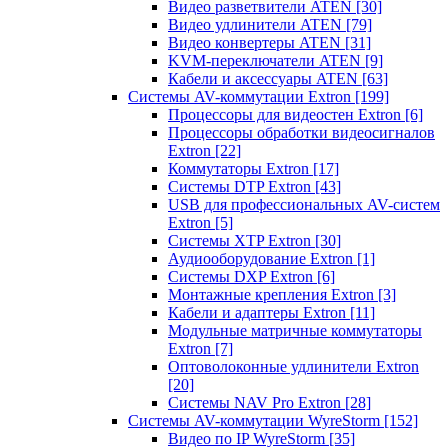
Видео разветвители ATEN
[30]
Видео удлинители ATEN
[79]
Видео конвертеры ATEN
[31]
KVM-переключатели ATEN
[9]
Кабели и аксессуары ATEN
[63]
Системы AV-коммутации Extron
[199]
Процессоры для видеостен Extron
[6]
Процессоры обработки видеосигналов
Extron
[22]
Коммутаторы Extron
[17]
Системы DTP Extron
[43]
USB для профессиональных AV-систем
Extron
[5]
Системы XTP Extron
[30]
Аудиооборудование Extron
[1]
Системы DXP Extron
[6]
Монтажные крепления Extron
[3]
Кабели и адаптеры Extron
[11]
Модульные матричные коммутаторы
Extron
[7]
Оптоволоконные удлинители Extron
[20]
Системы NAV Pro Extron
[28]
Системы AV-коммутации WyreStorm
[152]
Видео по IP WyreStorm
[35]