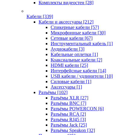
Комплекты видеостен
[28]
Кабели
[339]
Кабели и аксессуары
[212]
Спикерные кабели
[57]
Микрофонные кабели
[30]
Сетевые кабели
[67]
Инструментальный кабель
[1]
Аудиокабели
[3]
Кабельные оплетки
[1]
Коаксиальные кабели
[2]
HDMI кабели
[25]
Интерфейсные кабели
[14]
USB кабели / удлинители
[10]
Силовые кабели
[1]
Аксессуары
[1]
Разъёмы
[102]
Разъёмы XLR
[27]
Разъёмы BNC
[7]
Разъёмы POWERCON
[6]
Разъёмы RCA
[2]
Разъёмы RJ45
[3]
Разъёмы Jack
[25]
Разъёмы Speakon
[32]