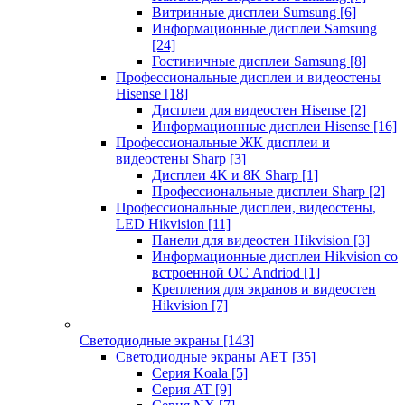
Витринные дисплеи Sumsung
[6]
Информационные дисплеи Samsung
[24]
Гостиничные дисплеи Samsung
[8]
Профессиональные дисплеи и видеостены
Hisense
[18]
Дисплеи для видеостен Hisense
[2]
Информационные дисплеи Hisense
[16]
Профессиональные ЖК дисплеи и
видеостены Sharp
[3]
Дисплеи 4K и 8K Sharp
[1]
Профессиональные дисплеи Sharp
[2]
Профессиональные дисплеи, видеостены,
LED Hikvision
[11]
Панели для видеостен Hikvision
[3]
Информационные дисплеи Hikvision со
встроенной ОС Andriod
[1]
Крепления для экранов и видеостен
Hikvision
[7]
Светодиодные экраны
[143]
Светодиодные экраны AET
[35]
Cерия Koala
[5]
Серия AT
[9]