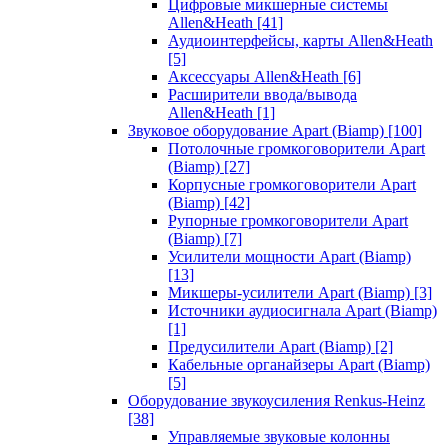
Цифровые микшерные системы
Allen&Heath
[41]
Аудиоинтерфейсы, карты Allen&Heath
[5]
Аксессуары Allen&Heath
[6]
Расширители ввода/вывода
Allen&Heath
[1]
Звуковое оборудование Apart (Biamp)
[100]
Потолочные громкоговорители Apart
(Biamp)
[27]
Корпусные громкоговорители Apart
(Biamp)
[42]
Рупорные громкоговорители Apart
(Biamp)
[7]
Усилители мощности Apart (Biamp)
[13]
Микшеры-усилители Apart (Biamp)
[3]
Источники аудиосигнала Apart (Biamp)
[1]
Предусилители Apart (Biamp)
[2]
Кабельные органайзеры Apart (Biamp)
[5]
Оборудование звукоусиления Renkus-Heinz
[38]
Управляемые звуковые колонны