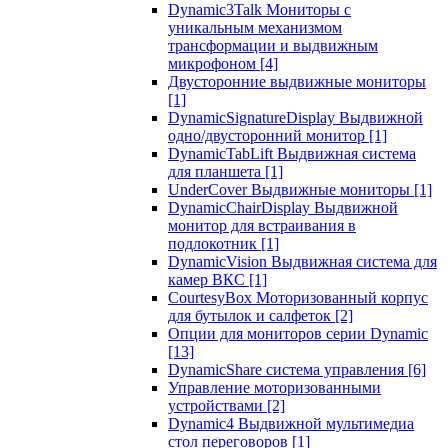
Dynamic3Talk Мониторы с
уникальным механизмом
трансформации и выдвижным
микрофоном
[4]
Двусторонние выдвижные мониторы
[1]
DynamicSignatureDisplay Выдвижной
одно/двусторонний монитор
[1]
DynamicTabLift Выдвижная система
для планшета
[1]
UnderCover Выдвижные мониторы
[1]
DynamicChairDisplay Выдвижной
монитор для встраивания в
подлокотник
[1]
DynamicVision Выдвижная система для
камер ВКС
[1]
CourtesyBox Моторизованный корпус
для бутылок и салфеток
[2]
Опции для мониторов серии Dynamic
[13]
DynamicShare система управления
[6]
Управление моторизованными
устройствами
[2]
Dynamic4 Выдвижной мультимедиа
стол переговоров
[1]