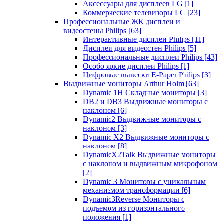
Аксессуары для дисплеев LG
[1]
Коммерческие телевизоры LG
[23]
Профессиональные ЖК дисплеи и
видеостены Philips
[63]
Интерактивные дисплеи Philips
[11]
Дисплеи для видеостен Philips
[5]
Профессиональные дисплеи Philips
[43]
Особо яркие дисплеи Philips
[1]
Цифровые вывески E-Paper Philips
[3]
Выдвижные мониторы Arthur Holm
[63]
Dynamic 1Н Складные мониторы
[3]
DB2 и DB3 Выдвижные мониторы с
наклоном
[6]
Dynamic2 Выдвижные мониторы с
наклоном
[3]
Dynamic X2 Выдвижные мониторы с
наклоном
[8]
DynamicX2Talk Выдвижные мониторы
с наклоном и выдвижным микрофоном
[2]
Dynamic 3 Мониторы с уникальным
механизмом трансформации
[6]
Dynamic3Reverse Мониторы с
подъемом из горизонтального
положения
[1]