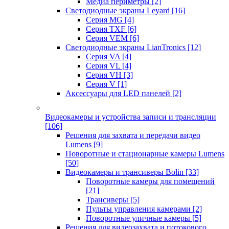
Медиа периметры
[2]
Светодиодные экраны Leyard
[16]
Серия MG
[4]
Серия TXF
[6]
Серия VEM
[6]
Светодиодные экраны LianTronics
[12]
Серия VA
[4]
Серия VL
[4]
Серия VH
[3]
Серия V
[1]
Аксессуары для LED панелей
[2]
Видеокамеры и устройства записи и трансляции
[106]
Решения для захвата и передачи видео
Lumens
[9]
Поворотные и стационарные камеры Lumens
[50]
Видеокамеры и трансиверы Bolin
[33]
Поворотные камеры для помещений
[21]
Трансиверы
[5]
Пульты управления камерами
[2]
Поворотные уличные камеры
[5]
Решения для видеозахвата и потокового