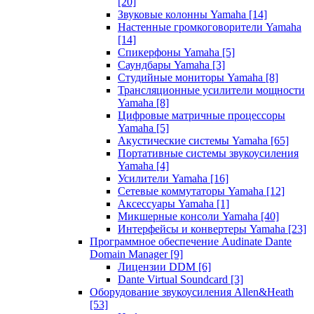
[20]
Звуковые колонны Yamaha
[14]
Настенные громкоговорители Yamaha
[14]
Спикерфоны Yamaha
[5]
Саундбары Yamaha
[3]
Студийные мониторы Yamaha
[8]
Трансляционные усилители мощности
Yamaha
[8]
Цифровые матричные процессоры
Yamaha
[5]
Акустические системы Yamaha
[65]
Портативные системы звукоусиления
Yamaha
[4]
Усилители Yamaha
[16]
Сетевые коммутаторы Yamaha
[12]
Аксессуары Yamaha
[1]
Микшерные консоли Yamaha
[40]
Интерфейсы и конвертеры Yamaha
[23]
Программное обеспечение Audinate Dante
Domain Manager
[9]
Лицензии DDM
[6]
Dante Virtual Soundcard
[3]
Оборудование звукоусиления Allen&Heath
[53]