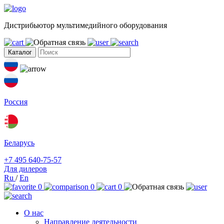
Дистрибьютор мультимедийного оборудования
Каталог
Россия
Беларусь
+7 495 640-75-57
Для дилеров
Ru
/
En
0
0
0
О нас
Направление деятельности