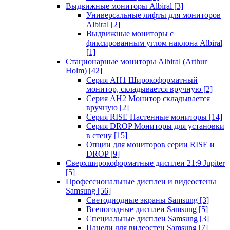
Выдвижные мониторы Albiral
[3]
Универсальные лифты для мониторов
Albiral
[2]
Выдвижные мониторы с
фиксированным углом наклона Albiral
[1]
Стационарные мониторы Albiral (Arthur
Holm)
[42]
Серия AH1 Широкоформатный
монитор, складывается вручную
[2]
Серия AH2 Монитор складывается
вручную
[2]
Серия RISE Настенные мониторы
[14]
Серия DROP Мониторы для установки
в стену
[15]
Опции для мониторов серии RISE и
DROP
[9]
Сверхширокоформатные дисплеи 21:9 Jupiter
[5]
Профессиональные дисплеи и видеостены
Samsung
[56]
Светодиодные экраны Samsung
[3]
Всепогодные дисплеи Samsung
[5]
Специальные дисплеи Samsung
[3]
Панели для видеостен Samsung
[7]