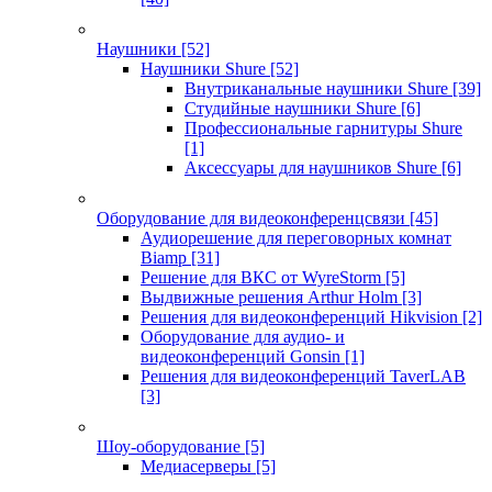
Наушники
[52]
Наушники Shure
[52]
Внутриканальные наушники Shure
[39]
Студийные наушники Shure
[6]
Профессиональные гарнитуры Shure
[1]
Аксессуары для наушников Shure
[6]
Оборудование для видеоконференцсвязи
[45]
Аудиорешение для переговорных комнат
Biamp
[31]
Решение для ВКС от WyreStorm
[5]
Выдвижные решения Arthur Holm
[3]
Решения для видеоконференций Hikvision
[2]
Оборудование для аудио- и
видеоконференций Gonsin
[1]
Решения для видеоконференций TaverLAB
[3]
Шоу-оборудование
[5]
Медиасерверы
[5]